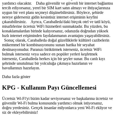
yardımcı olacaktır. Daha güvenilir ve güvenli bir internet bağlantısı
tercih ediyorsanız, yerel bir SIM kart satın almayı ve ihtiyaçlarınıza
uygun bir veri planı seçmeyi düşünebilirsiniz. Böylece, şehirde
nereye giderseniz gidin kesintisiz internet erişiminin keyfini
çıkarabilirsiniz. Ayrıca, Caraballeda'daki birçok otel ve tatil köyü,
misafirlerine ücretsiz WiFi hizmetleri sunmaktadır. Bu yüzden, bu
konaklamalardan birinde kalıyorsanız, odanızda doğrudan yüksek
hızlı internet erişiminden faydalanmanın avantajını yaşayabilirsiniz.
Sonuç olarak, Caraballeda doğal güzelliklerle kültürel cazibelerin
mükemmel bir kombinasyonunu sunan harika bir seyahat
destinasyonudur. Paranızı biriktirmek isterseniz, ücretsiz WiFi
bulmak isterseniz veya sadece en popüler yerleri keşfetmek
isterseniz, Caraballeda herkes için bir şeyler sunar. Bu canlı kıyı
şehrinde unutulmaz bir yolculuğa çıkmaya hazırlanın ve
bavullarınızı hazırlayın.
Daha fazla göster
KPG - Kullanım Payı Güncellemesi
Ücretsiz Wi-Fi'yi bizim kadar seviyorsanız ve başkalarına ücretsiz ve
güvenilir Wi-Fi bulma konusunda yardımcı olmak istiyorsanız,
doğru yerdesiniz. Gerçek insanlar milyonlarca yeni Wi-Fi ekliyor ve
siz de ekleyebilirsiniz!