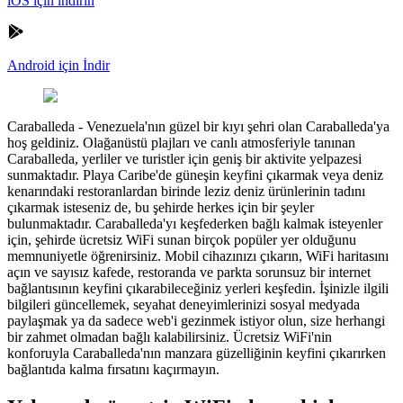
iOS için indirin
Android için İndir
Caraballeda
-
Venezuela'nın güzel bir kıyı şehri olan Caraballeda'ya
hoş geldiniz. Olağanüstü plajları ve canlı atmosferiyle tanınan
Caraballeda, yerliler ve turistler için geniş bir aktivite yelpazesi
sunmaktadır. Playa Caribe'de güneşin keyfini çıkarmak veya deniz
kenarındaki restoranlardan birinde leziz deniz ürünlerinin tadını
çıkarmak isteseniz de, bu şehirde herkes için bir şeyler
bulunmaktadır. Caraballeda'yı keşfederken bağlı kalmak isteyenler
için, şehirde ücretsiz WiFi sunan birçok popüler yer olduğunu
memnuniyetle öğrenirsiniz. Mobil cihazınızı çıkarın, WiFi haritasını
açın ve sayısız kafede, restoranda ve parkta sorunsuz bir internet
bağlantısının keyfini çıkarabileceğiniz yerleri keşfedin. İşinizle ilgili
bilgileri güncellemek, seyahat deneyimlerinizi sosyal medyada
paylaşmak ya da sadece web'i gezinmek istiyor olun, size herhangi
bir zahmet olmadan bağlı kalabilirsiniz. Ücretsiz WiFi'nin
konforuyla Caraballeda'nın manzara güzelliğinin keyfini çıkarırken
bağlantıda kalma fırsatını kaçırmayın.