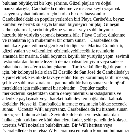
bulunan büyüleyici bir kıyı şehrine. Güzel plajları ve doğal
manzaralarıyla, Caraballeda dinlenme ve macera keyfi yaşamak
isteyen seyahat tutkunları için harika bir destinasyondur.
Caraballeda'daki en popüler yerlerden biri Playa Caribe'dir, beyaz
kumları ve berrak sularıyla tanınan büyüleyici bir plaj. Güneşin
tadını çıkarmak, serin bir yüzme yapmak veya sahil boyunca
huzurlu bir yürüyüş yapmak isteseniz bile, Playa Caribe, dinlenme
ve rahatlama için mükemmel bir ortam sunar. Caraballeda'da
mutlaka ziyaret edilmesi gereken bir diğer yer Marina Grande'dir,
güzel yatları ve yelkenlileri gözlemleyebileceğiniz resimlerin
arasında bir marina. Sahil boyunca keyifli bir yürüyüş yapın, sevimli
restoranlardan birinde lezzetli deniz mahsulleri yiyin veya sadece
rahatlatıcı atmosferin tadını çıkarın. Tarih ve kültüre ilgi duyanlar
için, bir kolonyal kale olan El Castillo de San José de Caraballeda'yı
ziyaret etmek kesinlikle tavsiye edilir. Bu iyi korunmuş tarihi mekan,
şehir ve sahil manzaralarına panoramik bir bakış sunar ve fotoğraf
meraklıları için mükemmel bir noktadır. Popüler cazibe
merkezlerini keşfettikten sonra deneyimlerinizi arkadaşlarınız ve
ailenizle paylaşmak veya hareket halindeyken bağlantıda kalmak
doğaldır. Neyse ki, Caraballeda internete erişim için birkaç seçenek
sunar. Ücretsiz WiFi arıyorsanız, Caraballeda'da bu hizmeti sunan
birkaç yer bulunmaktadır. Sevimli kafelerden ve restoranlardan
halka açık parklara ve kütüphanelere kadar, şehir genelinde kolayca
ücretsiz WiFi noktaları bulabilirsiniz. Bir WiFi haritası veya
"Caraballeda'da ücretsiz WiFi" araması en yakın konumu bulmanıza