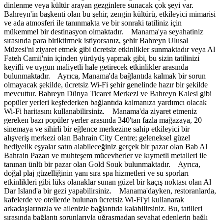
dinlenme veya kültür arayan gezginlere sunacak çok şeyi var.
Bahreyn'in başkenti olan bu şehir, zengin kültürü, etkileyici mimarisi
ve ada atmosferi ile tanınmakta ve bir sonraki tatiliniz için
mükemmel bir destinasyon olmaktadır. Manama'ya seyahatiniz
sırasında para biriktirmek istiyorsanız, şehir Bahreyn Ulusal
Müzesi'ni ziyaret etmek gibi ücretsiz etkinlikler sunmaktadır veya Al
Fateh Camii'nin içinden yürüyüş yapmak gibi, bu sizin tatilinizi
keyifli ve uygun maliyetli hale getirecek etkinlikler arasında
bulunmaktadır. Ayrıca, Manama'da bağlantıda kalmak bir sorun
olmayacak şekilde, ücretsiz Wi-Fi şehir genelinde hazır bir şekilde
mevcuttur. Bahreyn Dünya Ticaret Merkezi ve Bahreyn Kalesi gibi
popüler yerleri keşfederken bağlantıda kalmanıza yardımcı olacak
Wi-Fi haritasını kullanabilirsiniz. Manama'da ziyaret etmeniz
gereken bazı popüler yerler arasında 340'tan fazla mağazaya, 20
sinemaya ve sihirli bir eğlence merkezine sahip etkileyici bir
alışveriş merkezi olan Bahrain City Centre; geleneksel güzel
hediyelik eşyalar satın alabileceğiniz gerçek bir pazar olan Bab Al
Bahrain Pazarı ve muhteşem mücevherler ve kıymetli metalleri ile
tanınan ünlü bir pazar olan Gold Souk bulunmaktadır. Ayrıca,
doğal plaj güzelliğinin yanı sıra spa hizmetleri ve su sporları
etkinlikleri gibi lüks olanaklar sunan güzel bir kaçış noktası olan Al
Dar Island'a bir gezi yapabilirsiniz. Manama'dayken, restoranlarda,
kafelerde ve otellerde bulunan ücretsiz Wi-Fi'yi kullanarak
arkadaşlarınızla ve ailenizle bağlantıda kalabilirsiniz. Bu, tatilleri
sırasında bağlantı sorunlarıyla uğraşmadan seyahat edenlerin bağlı