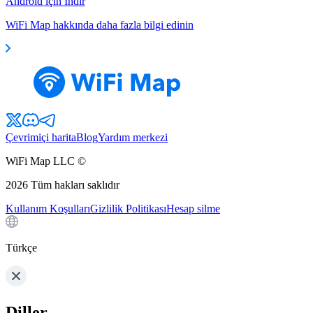
Android için İndir
WiFi Map hakkında daha fazla bilgi edinin
Çevrimiçi harita
Blog
Yardım merkezi
WiFi Map LLC ©
2026
Tüm hakları saklıdır
Kullanım Koşulları
Gizlilik Politikası
Hesap silme
Türkçe
Diller