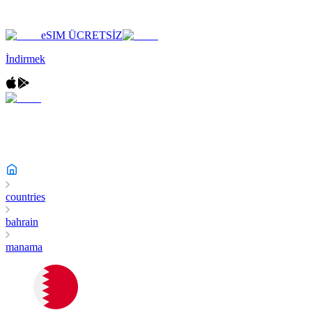
eSIM ÜCRETSİZ
İndirmek
countries
bahrain
manama