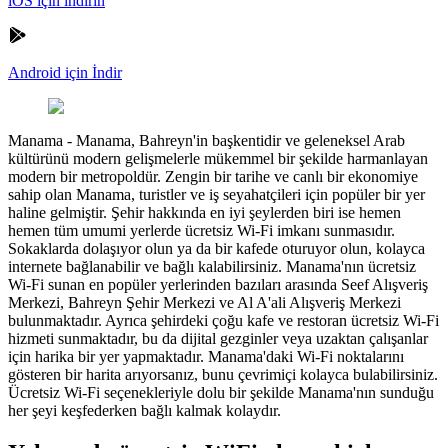
iOS için indirin
Android için İndir
Manama
-
Manama, Bahreyn'in başkentidir ve geleneksel Arab
kültürünü modern gelişmelerle mükemmel bir şekilde harmanlayan
modern bir metropoldür. Zengin bir tarihe ve canlı bir ekonomiye
sahip olan Manama, turistler ve iş seyahatçileri için popüler bir yer
haline gelmiştir. Şehir hakkında en iyi şeylerden biri ise hemen
hemen tüm umumi yerlerde ücretsiz Wi-Fi imkanı sunmasıdır.
Sokaklarda dolaşıyor olun ya da bir kafede oturuyor olun, kolayca
internete bağlanabilir ve bağlı kalabilirsiniz. Manama'nın ücretsiz
Wi-Fi sunan en popüler yerlerinden bazıları arasında Seef Alışveriş
Merkezi, Bahreyn Şehir Merkezi ve Al A'ali Alışveriş Merkezi
bulunmaktadır. Ayrıca şehirdeki çoğu kafe ve restoran ücretsiz Wi-Fi
hizmeti sunmaktadır, bu da dijital gezginler veya uzaktan çalışanlar
için harika bir yer yapmaktadır. Manama'daki Wi-Fi noktalarını
gösteren bir harita arıyorsanız, bunu çevrimiçi kolayca bulabilirsiniz.
Ücretsiz Wi-Fi seçenekleriyle dolu bir şekilde Manama'nın sunduğu
her şeyi keşfederken bağlı kalmak kolaydır.