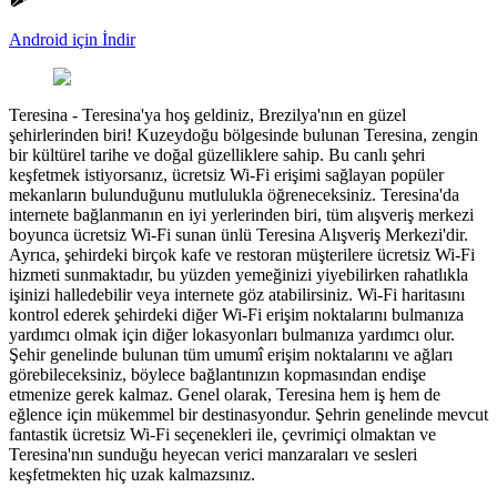
Android için İndir
Teresina
-
Teresina'ya hoş geldiniz, Brezilya'nın en güzel
şehirlerinden biri! Kuzeydoğu bölgesinde bulunan Teresina, zengin
bir kültürel tarihe ve doğal güzelliklere sahip. Bu canlı şehri
keşfetmek istiyorsanız, ücretsiz Wi-Fi erişimi sağlayan popüler
mekanların bulunduğunu mutlulukla öğreneceksiniz. Teresina'da
internete bağlanmanın en iyi yerlerinden biri, tüm alışveriş merkezi
boyunca ücretsiz Wi-Fi sunan ünlü Teresina Alışveriş Merkezi'dir.
Ayrıca, şehirdeki birçok kafe ve restoran müşterilere ücretsiz Wi-Fi
hizmeti sunmaktadır, bu yüzden yemeğinizi yiyebilirken rahatlıkla
işinizi halledebilir veya internete göz atabilirsiniz. Wi-Fi haritasını
kontrol ederek şehirdeki diğer Wi-Fi erişim noktalarını bulmanıza
yardımcı olmak için diğer lokasyonları bulmanıza yardımcı olur.
Şehir genelinde bulunan tüm umumî erişim noktalarını ve ağları
görebileceksiniz, böylece bağlantınızın kopmasından endişe
etmenize gerek kalmaz. Genel olarak, Teresina hem iş hem de
eğlence için mükemmel bir destinasyondur. Şehrin genelinde mevcut
fantastik ücretsiz Wi-Fi seçenekleri ile, çevrimiçi olmaktan ve
Teresina'nın sunduğu heyecan verici manzaraları ve sesleri
keşfetmekten hiç uzak kalmazsınız.