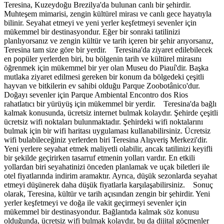
Teresina, Kuzeydoğu Brezilya'da bulunan canlı bir şehirdir.
Muhteşem mimarisi, zengin kültürel mirası ve canlı gece hayatıyla
bilinir. Seyahat etmeyi ve yeni yerler keşfetmeyi sevenler için
mükemmel bir destinasyondur. Eğer bir sonraki tatilinizi
planlıyorsanız ve zengin kültür ve tarih içeren bir şehir arıyorsanız,
Teresina tam size göre bir yerdir. Teresina'da ziyaret edilebilecek
en popüler yerlerden biri, bu bölgenin tarih ve kültürel mirasını
öğrenmek için mükemmel bir yer olan Museu do Piauí'dir. Başka
mutlaka ziyaret edilmesi gereken bir konum da bölgedeki çeşitli
hayvan ve bitkilerin ev sahibi olduğu Parque Zoobotânico'dur.
Doğayı sevenler için Parque Ambiental Encontro dos Rios
rahatlatıcı bir yürüyüş için mükemmel bir yerdir. Teresina'da bağlı
kalmak konusunda, ücretsiz internet bulmak kolaydır. Şehirde çeşitli
ücretsiz wifi noktaları bulunmaktadır. Şehirdeki wifi noktalarını
bulmak için bir wifi haritası uygulaması kullanabilirsiniz. Ücretsiz
wifi bulabileceğiniz yerlerden biri Teresina Alışveriş Merkezi'dir.
Yeni yerlere seyahat etmek maliyetli olabilir, ancak tatilinizi keyifli
bir şekilde geçirirken tasarruf etmenin yolları vardır. En etkili
yollardan biri seyahatinizi önceden planlamak ve uçak biletleri ile
otel fiyatlarında indirim aramaktır. Ayrıca, düşük sezonlarda seyahat
etmeyi düşünerek daha düşük fiyatlarla karşılaşabilirsiniz. Sonuç
olarak, Teresina, kültür ve tarih açısından zengin bir şehirdir. Yeni
yerler keşfetmeyi ve doğa ile vakit geçirmeyi sevenler için
mükemmel bir destinasyondur. Bağlantıda kalmak söz konusu
olduğunda, ücretsiz wifi bulmak kolaydır, bu da dijital göçmenler