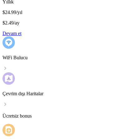
Yıllık
$24.99/yıl
$2.49
/
ay
Devam et
WiFi Bulucu
Çevrim dışı Haritalar
Ücretsiz bonus