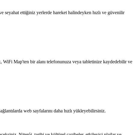
 seyahat ettiğiniz yerlerde hareket halindeyken hızlı ve güvenilir
z, WiFi Map'ten bir alanı telefonunuza veya tabletinize kaydedebilir ve
ağlantılarda web sayfalarını daha hızlı yükleyebilirsiniz.
ksiniz. Niterói, tarihi ve kültürel cazibeler, etkileyici plajlar ve