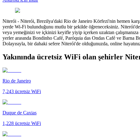
Niterói
-
Niterói, Brezilya'daki Rio de Janeiro Körfezi'nin hemen karş
yerde Wi-Fi bulunduğunu mutlu bir şekilde öğreneceksiniz. Niterói'deki
veya yemeğinizi ve içkinizi keyifle yiyip içerken uzaktan çalışmanıza 
yerler arasında Bondinho Café, Paróquia das Ondas Café ve Barna Burge
Dolayısıyla, bir dahaki sefere Niterói'de olduğunuzda, online hayatını
Yakınında ücretsiz WiFi olan şehirler Nite
Rio de Janeiro
7,243
ücretsiz WiFi
Duque de Caxias
1,228
ücretsiz WiFi