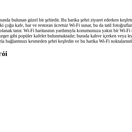
ısında bulunan güzel bir şehirdir. Bu harika şehri ziyaret ederken keşfe
 çoğu kafe, bar ve restoran ücretsiz Wi-Fi sunar, bu da tatil fotoğrafla
olanak tanır. Wi-Fi haritasının yardımıyla konumunuza yakın bir Wi-Fi no
r gibi popüler kafeler bulunmaktadır; burada kahve içerken veya lezzetl
zla bağlantınızı kesmeden şehri keşfedin ve bu harika Wi-Fi noktalarında
rói