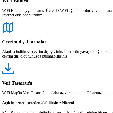
WiFi Bulucu
WiFi Bulucu uygulamamız Ücretsiz WiFi ağlarını bulmayı ve bunlara bağ
İnternet elde edebilirsiniz.
Çevrim dışı Haritalar
Alanları indirin ve çevrim dışı gezinin. İnternetin yavaş olduğu, mobi
çevrim dışı olduğunuzda kullanabilirsiniz.
Veri Tasarrufu
WiFi Map'in Veri Tasarrufu ile daha az veri kullanın. Cihazınızın kullan
Açık interneti nereden alabilirsiniz Niterói
Eğer Rio de Janeiro eyaletinde bulunan şirin Niterói şehrine bir gezi pla