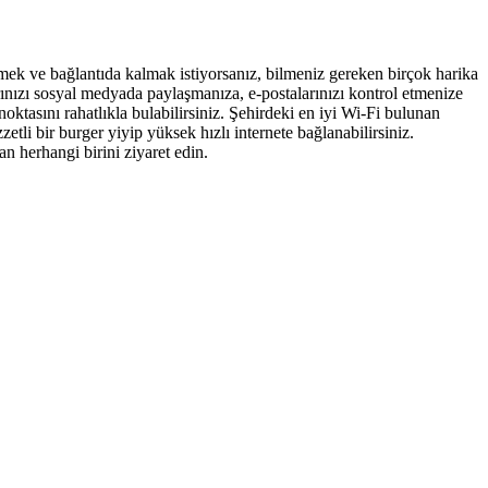
tmek ve bağlantıda kalmak istiyorsanız, bilmeniz gereken birçok harika
rınızı sosyal medyada paylaşmanıza, e-postalarınızı kontrol etmenize
ktasını rahatlıkla bulabilirsiniz. Şehirdeki en iyi Wi-Fi bulunan
i bir burger yiyip yüksek hızlı internete bağlanabilirsiniz.
n herhangi birini ziyaret edin.