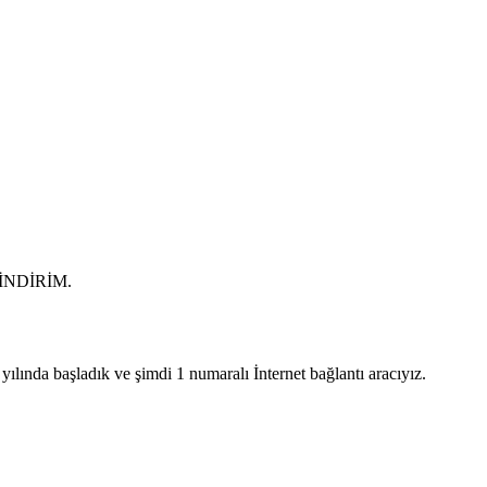
0 İNDİRİM.
lında başladık ve şimdi 1 numaralı İnternet bağlantı aracıyız.