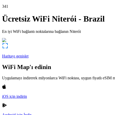
341
Ücretsiz WiFi
Niterói
-
Brazil
En iyi WiFi bağlantı noktalarına bağlanın
Niterói
Haritayı genişlet
WiFi Map'ı edinin
Uygulamayı indirerek milyonlarca WiFi noktası, uygun fiyatlı eSIM m
iOS için indirin
Android için İndir