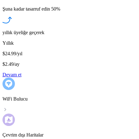
Şuna kadar tasarruf edin
50%
yıllık üyeliğe geçerek
Yıllık
$24.99/yıl
$2.49
/
ay
Devam et
WiFi Bulucu
Çevrim dışı Haritalar