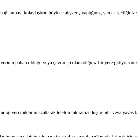
lanmayı kolaylaştırır, böylece alışveriş yaptığınız, yemek yediğiniz ve
l verinin pahalı olduğu veya çevrimiçi olamadığınız bir yere gidiyorsanı
dığı veri miktarını azaltarak telefon faturanızı düşürebilir veya yavaş b
nlıyorsanız, tatilinizde para tasarrufu yaparak bağlantıda kalmak isteyece