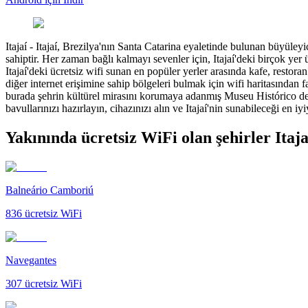
Itajaí
-
Itajaí, Brezilya'nın Santa Catarina eyaletinde bulunan büyüleyici
sahiptir. Her zaman bağlı kalmayı sevenler için, Itajaí'deki birçok yer 
Itajaí'deki ücretsiz wifi sunan en popüler yerler arasında kafe, restoran
diğer internet erişimine sahip bölgeleri bulmak için wifi haritasından 
burada şehrin kültürel mirasını korumaya adanmış Museu Histórico de I
bavullarınızı hazırlayın, cihazınızı alın ve Itajaí'nin sunabileceği en 
Yakınında ücretsiz WiFi olan şehirler Itaja
Balneário Camboriú
836
ücretsiz WiFi
Navegantes
307
ücretsiz WiFi