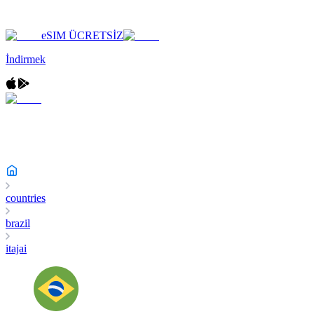
eSIM ÜCRETSİZ
İndirmek
countries
brazil
itajai