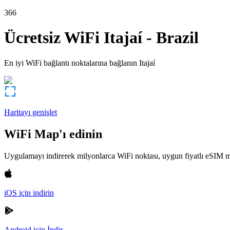
366
Ücretsiz WiFi
Itajaí
-
Brazil
En iyi WiFi bağlantı noktalarına bağlanın
Itajaí
Haritayı genişlet
WiFi Map'ı edinin
Uygulamayı indirerek milyonlarca WiFi noktası, uygun fiyatlı eSIM m
iOS için indirin
Android için İndir