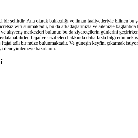
 bir şehirdir. Ana olarak balıkçılığı ve liman faaliyetleriyle bilinen bu 
ücretsiz wifi sunmaktadır, bu da arkadaşlarınızla ve ailenizle bağlantıda
 ve alışveriş merkezleri bulunur, bu da ziyaretçilerin günlerini geçirirke
faydalanabilirler. Itajaí ve cazibeleri hakkında daha fazla bilgi edinmek 
tajaí adlı bir müze bulunmaktadır. Ve güneşin keyfini çıkarmak istiyorsa
iyiyi deneyimlemeye hazırlanın.
í