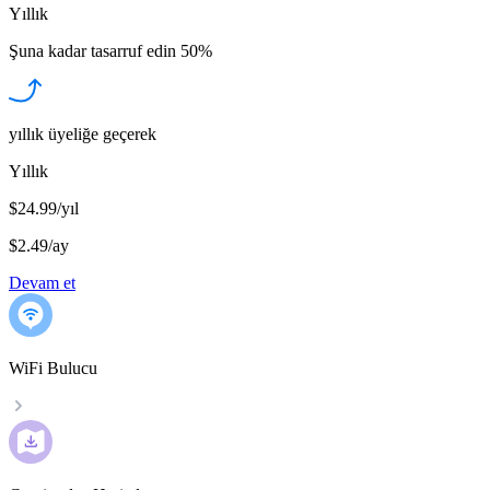
Yıllık
Şuna kadar tasarruf edin
50%
yıllık üyeliğe geçerek
Yıllık
$24.99/yıl
$2.49
/
ay
Devam et
WiFi Bulucu