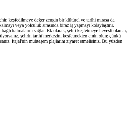
şehir, keşfedilmeye değer zengin bir kültürel ve tarihi mirasa da
 kalmayı veya yolculuk sırasında biraz iş yapmayı kolaylaştırır.
n bağlı kalmalarını sağlar. Ek olarak, şehri keşfetmeye hevesli olanlar,
istiyorsanız, şehrin tarihî merkezini keşfetmekten emin olun; çünkü
nız, Itajaí'nin muhteşem plajlarını ziyaret etmelisiniz. Bu yüzden