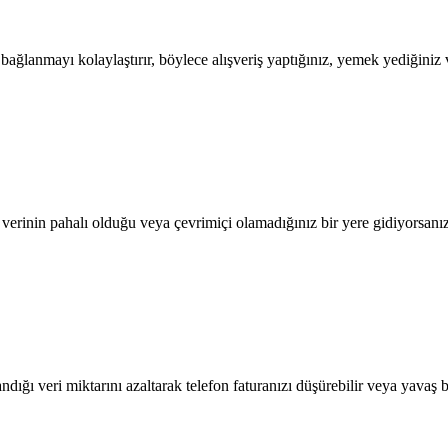
lanmayı kolaylaştırır, böylece alışveriş yaptığınız, yemek yediğiniz ve
l verinin pahalı olduğu veya çevrimiçi olamadığınız bir yere gidiyorsanı
dığı veri miktarını azaltarak telefon faturanızı düşürebilir veya yavaş b