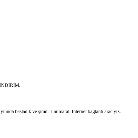
0 İNDİRİM.
lında başladık ve şimdi 1 numaralı İnternet bağlantı aracıyız.