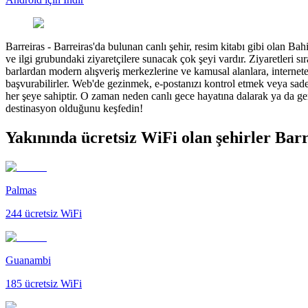
Barreiras
-
Barreiras'da bulunan canlı şehir, resim kitabı gibi olan Bahi
ve ilgi grubundaki ziyaretçilere sunacak çok şeyi vardır. Ziyaretleri s
barlardan modern alışveriş merkezlerine ve kamusal alanlara, internete
başvurabilirler. Web'de gezinmek, e-postanızı kontrol etmek veya sadece
her şeye sahiptir. O zaman neden canlı gece hayatına dalarak ya da ge
destinasyon olduğunu keşfedin!
Yakınında ücretsiz WiFi olan şehirler Barr
Palmas
244
ücretsiz WiFi
Guanambi
185
ücretsiz WiFi