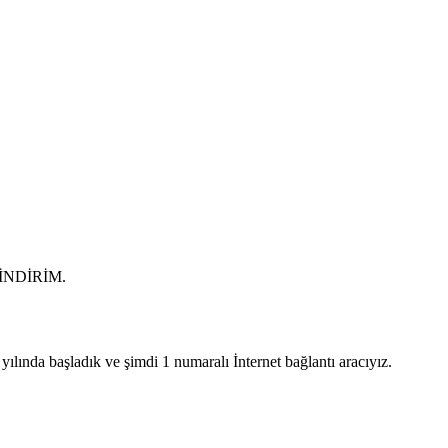
0 İNDİRİM.
lında başladık ve şimdi 1 numaralı İnternet bağlantı aracıyız.