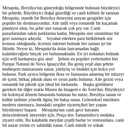
Mesquita, Brezilya'nın güneydoğu bölgesinde bulunan büyüleyici
bir şehirdir. Büyüleyici doğal güzelliği ve canlı kültürü ile tanınan
Mesquita, otantik bir Brezilya deneyimi arayan gezginler için
popüler bir destinasyondur. Aile tatili veya romantik bir kaçamak
planlıyor olun, bu şehir size sunacak çok şey var. Canlı
pazarlarından sakin parklarına kadar, Mesquita size unutulmaz bir
gezi sunmaya adaydır. Seyahat ederken para biriktirmek söz
konusu olduğunda, ücretsiz internet bulmak her zaman iyi bir
fikirdir. Neyse ki, Mesquita'da dolar harcamadan bağlı
kalabileceğiniz birçok yer bulunmaktadır. En iyi noktaları bulmak
için wifi haritamıza göz atın! Şehrin en popüler yerlerinden biri
Parque Natural de Nova Iguaçu'dur. Bu geniş yeşil alan şehrin
muhteşem manzarasını sunar, yürüyüş ve bisiklet için bolca yol
bulunur. Park ayrıca bölgenin flora ve faunasına adanmış bir müzeyi
de içerir, birkaç piknik alanı ve oyun parkı bulunur. Aile gezisi veya
romantik bir piknik için ideal bir mekandır. Başka görülmesi
gereken bir diğer nokta Museu da Imagem e do Som'dur. Büyüleyici
bir kolonyal dönem binasında bulunan bu müze, Brezilya sanatı ve
kültür tarihine yönelik ilginç bir bakış sunar. Geleneksel müzikten
modern sinemaya, buradaki sergiler ziyaretçileri her yaştan
büyülemeyi başarır. Mesquita'nın canlı gece hayatını
deneyimlemek isteyenler için, Praça dos Tamarindos'u mutlaka
ziyaret edin. Bu kalabalık meydan çeşitli barlar ve restoranlara, canlı
bir pazar yerine ev sahipliği yapar. Canlı müzik ve sokak