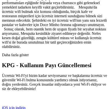
performansları eşliğinde feijoada veya churrasco gibi geleneksel
yemekleri tadarken keyifli vakit geçirebilirsiniz. Mesquita'da
ücretsiz wifi bulmak söz konusu olduğunda, birçok kafe ve
restoranın müşterileri için ücretsiz interneti sunduğunu bilmek sizi
memnun edecektir. Şehirdeki en iyi ücretsiz wifi'nın yanı sıra lezzetli
pastalar ve kahveler için Doce Minho fırınına uğramayı unutmayın.
Sonuç olarak, hem otantik hem de uygun fiyatlı bir seyahat noktası
arıyorsanız, Mesquita kesinlikle ziyaret edilmeye değerdir. Nefes
kesen doğal güzelliği, zengin kültürel mirası ve kullanışlı ücretsiz
wifi'si ile burada unutulmaz bir tatil geçireceğinizden emin
olabilirsiniz.
Daha fazla göster
KPG - Kullanım Payı Güncellemesi
Ücretsiz Wi-Fi'yi bizim kadar seviyorsanız ve başkalarına ücretsiz ve
güvenilir Wi-Fi bulma konusunda yardımcı olmak istiyorsanız,
doğru yerdesiniz. Gerçek insanlar milyonlarca yeni Wi-Fi ekliyor ve
siz de ekleyebilirsiniz!
iOS için indirin