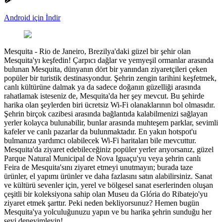
Android için İndir
Mesquita
-
Rio de Janeiro, Brezilya'daki güzel bir şehir olan
Mesquita'yı keşfedin! Çarpıcı dağlar ve yemyeşil ormanlar arasında
bulunan Mesquita, dünyanın dört bir yanından ziyaretçileri çeken
popüler bir turistik destinasyondur. Şehrin zengin tarihini keşfetmek,
canlı kültürüne dalmak ya da sadece doğanın güzelliği arasında
rahatlamak isteseniz de, Mesquita'da her şey mevcut. Bu şehirde
harika olan şeylerden biri ücretsiz Wi-Fi olanaklarının bol olmasıdır.
Şehrin birçok cazibesi arasında bağlantıda kalabilmenizi sağlayan
yerler kolayca bulunabilir, bunlar arasında muhteşem parklar, sevimli
kafeler ve canlı pazarlar da bulunmaktadır. En yakın hotspot'u
bulmanıza yardımcı olabilecek Wi-Fi haritaları bile mevcuttur.
Mesquita'da ziyaret edebileceğiniz popüler yerler arıyorsanız, güzel
Parque Natural Municipal de Nova Iguaçu'yu veya şehrin canlı
Feira de Mesquita'sını ziyaret etmeyi unutmayın; burada taze
ürünler, el yapımı ürünler ve daha fazlasını satın alabilirsiniz. Sanat
ve kültürü sevenler için, yerel ve bölgesel sanat eserlerinden oluşan
çeşitli bir koleksiyona sahip olan Museu da Glória do Ribatejo'yu
ziyaret etmek şarttır. Peki neden bekliyorsunuz? Hemen bugün
Mesquita'ya yolculuğunuzu yapın ve bu harika şehrin sunduğu her
şeyi deneyimleyin!