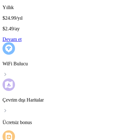
Yıllık
$24.99/yıl
$2.49
/
ay
Devam et
WiFi Bulucu
Çevrim dışı Haritalar
Ücretsiz bonus