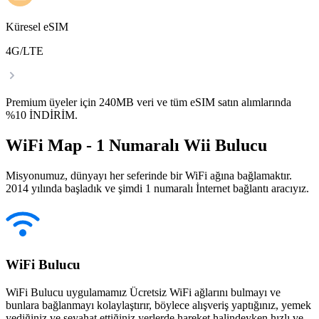
Küresel eSIM
4G/LTE
Premium üyeler için 240MB veri ve tüm eSIM satın alımlarında
%10 İNDİRİM.
WiFi Map - 1 Numaralı Wii Bulucu
Misyonumuz, dünyayı her seferinde bir WiFi ağına bağlamaktır.
2014 yılında başladık ve şimdi 1 numaralı İnternet bağlantı aracıyız.
WiFi Bulucu
WiFi Bulucu uygulamamız Ücretsiz WiFi ağlarını bulmayı ve
bunlara bağlanmayı kolaylaştırır, böylece alışveriş yaptığınız, yemek
yediğiniz ve seyahat ettiğiniz yerlerde hareket halindeyken hızlı ve