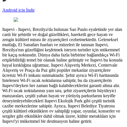
Android için İndir
Itapevi
-
Itapevi, Brezilya'da bulunan Sao Paulo eyaletinde yer alan
canlı bir şehirdir ve doğal güzellikleri, hareketli gece hayatı ve
zengin kültürel mirası ile ziyaretçileri cezbetmektedir. Geleneksel
mutfağı, El Sanatları fuarları ve müzeleri ile tanınan Itapevi,
Brezilya'nın güzelliğini keşfetmek isteyen turistler için mükemmel
bir kaçış noktasıdır. Dünya daha fazla birbirine bağlandıkça Wi-Fi
erişilebilirliği temel bir olanak haline gelmiştir ve Itapevi bu konuda
hayal kırıklığına uğratmaz. Itapevi Alışveriş Merkezi, Centervale
Alışveriş ve Praça da Paz gibi popüler mekanlar ziyaretçilere
ücretsiz Wi-Fi imkanı sunmaktadır. Şehir ayrıca Wi-Fi haritasında
listelenen Wi-Fi sıcak noktalarına sahiptir, bu da ziyaretçilerin
Itapevi'deyken her zaman bağlı kalabileceklerini garanti altına alır.
Wi-Fi sıcak noktalarının yanı sıra, şehir ziyaretçilerin büyüleyici
manzaraları, çeşitli yaban hayatı ve yürüyüş parkurlarını keyifle
deneyimleyebilecekleri Itapevi Ekolojik Park gibi çeşitli turistik
cazibe merkezlerine sahiptir. Ayrıca, Itapevi Belediye Tiyatrosu
çeşitli kültürel etkinliklere ev sahipliği yapar, oyunlar, konserler ve
sergiler gibi etkinlikler dahil olmak üzere, kültür meraklıları için
Itapevi'yi mükemmel bir destinasyon haline getirir.