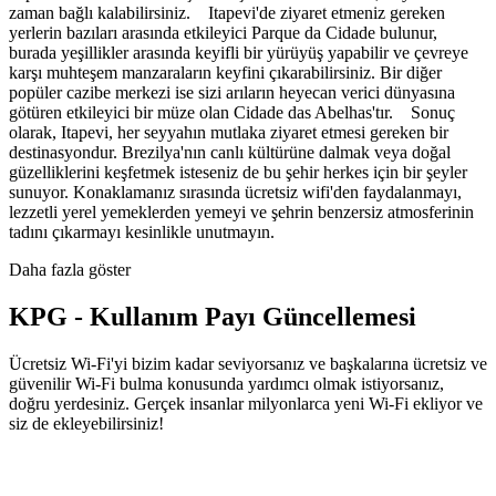
zaman bağlı kalabilirsiniz. Itapevi'de ziyaret etmeniz gereken
yerlerin bazıları arasında etkileyici Parque da Cidade bulunur,
burada yeşillikler arasında keyifli bir yürüyüş yapabilir ve çevreye
karşı muhteşem manzaraların keyfini çıkarabilirsiniz. Bir diğer
popüler cazibe merkezi ise sizi arıların heyecan verici dünyasına
götüren etkileyici bir müze olan Cidade das Abelhas'tır. Sonuç
olarak, Itapevi, her seyyahın mutlaka ziyaret etmesi gereken bir
destinasyondur. Brezilya'nın canlı kültürüne dalmak veya doğal
güzelliklerini keşfetmek isteseniz de bu şehir herkes için bir şeyler
sunuyor. Konaklamanız sırasında ücretsiz wifi'den faydalanmayı,
lezzetli yerel yemeklerden yemeyi ve şehrin benzersiz atmosferinin
tadını çıkarmayı kesinlikle unutmayın.
Daha fazla göster
KPG - Kullanım Payı Güncellemesi
Ücretsiz Wi-Fi'yi bizim kadar seviyorsanız ve başkalarına ücretsiz ve
güvenilir Wi-Fi bulma konusunda yardımcı olmak istiyorsanız,
doğru yerdesiniz. Gerçek insanlar milyonlarca yeni Wi-Fi ekliyor ve
siz de ekleyebilirsiniz!