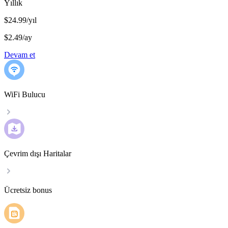
Yıllık
$24.99/yıl
$2.49
/
ay
Devam et
WiFi Bulucu
Çevrim dışı Haritalar
Ücretsiz bonus