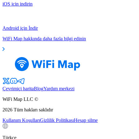
iOS için indirin
Android için İndir
WiFi Map hakkında daha fazla bilgi edinin
Çevrimiçi harita
Blog
Yardım merkezi
WiFi Map LLC ©
2026
Tüm hakları saklıdır
Kullanım Koşulları
Gizlilik Politikası
Hesap silme
Türkçe