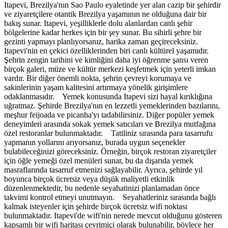
Itapevi, Brezilya'nın Sao Paulo eyaletinde yer alan cazip bir şehirdir
ve ziyaretçilere otantik Brezilya yaşamının ne olduğuna dair bir
bakış sunar. Itapevi, yeşilliklerle dolu alanlardan canlı şehir
bölgelerine kadar herkes için bir şey sunar. Bu sihirli şehre bir
gezinti yapmayı planlıyorsanız, harika zaman geçireceksiniz.
Itapevi'nin en çekici özelliklerinden biri canlı kültürel yaşamıdır.
Şehrin zengin tarihini ve kimliğini daha iyi öğrenme şansı veren
birçok galeri, müze ve kültür merkezi keşfetmek için yeterli imkan
vardır. Bir diğer önemli nokta, şehrin çevreyi korumaya ve
sakinlerinin yaşam kalitesini artırmaya yönelik girişimlere
odaklanmasıdır. Yemek konusunda Itapevi sizi hayal kırıklığına
uğratmaz. Şehirde Brezilya'nın en lezzetli yemeklerinden bazılarını,
meşhur feijoada ve picanha'yı tadabilirsiniz. Diğer popüler yemek
deneyimleri arasında sokak yemek satıcıları ve Brezilya mutfağına
özel restoranlar bulunmaktadır. Tatiliniz sırasında para tasarrufu
yapmanın yollarını arıyorsanız, burada uygun seçenekler
bulabileceğinizi göreceksiniz. Örneğin, birçok restoran ziyaretçiler
için öğle yemeği özel menüleri sunar, bu da dışarıda yemek
masraflarında tasarruf etmenizi sağlayabilir. Ayrıca, şehirde yıl
boyunca birçok ücretsiz veya düşük maliyetli etkinlik
düzenlenmektedir, bu nedenle seyahatinizi planlamadan önce
takvimi kontrol etmeyi unutmayın. Seyahatleriniz sırasında bağlı
kalmak isteyenler için şehirde birçok ücretsiz wifi noktası
bulunmaktadır. Itapevi'de wifi'nin nerede mevcut olduğunu gösteren
kapsamlı bir wifi haritası çevrimiçi olarak bulunabilir, böylece her