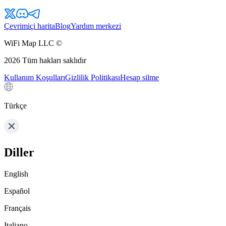
Çevrimiçi harita
Blog
Yardım merkezi
WiFi Map LLC ©
2026
Tüm hakları saklıdır
Kullanım Koşulları
Gizlilik Politikası
Hesap silme
Türkçe
Diller
English
Español
Français
Italiano