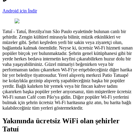
Android için İndir
Tatuí
-
Tatuí, Brezilya'nın São Paulo eyaletinde bulunan canlı bir
şehirdir. Zengin kültürel mirasıyla bilinir, müzik etkinlikleri ve
müzeler gibi. Şehri keşfeden yerli bir sakin veya ziyaretçi olun,
bağlantıda kalmak önemlidir. Neyse ki, ücretsiz Wi-Fi hizmeti sunan
popüler birçok yer bulunmaktadır. Şehrin genel kütüphanesi gibi bir
yerde herkes bedava internetin keyfini çıkarabilirken huzur dolu bir
vaha yaşayabilirsiniz. Güzel mimariyi beğenirken veya bir
performansın tadını çıkarırken Wi-Fi'ye erişebileceğiniz diğer harika
bir yer belediye tiyatrosudur. Yerel alışveriş merkezi Patio Tatuapé
ise kolaylıkla gezinip alışveriş yapabileceğiniz başka bir popüler
yerdir. Bağlı kalırken bir yemek veya bir fincan kahve tadını
çıkarırken başka popüler yerler arıyorsanız, tüm müşterilere ücretsiz
Wi-Fi sunan Café com Pão'ya gidin. Diğer popüler Wi-Fi yerlerini
bulmak için şehrin ücretsiz Wi-Fi haritasına göz atın, bu harita bağlı
kalabileceğiniz tüm yerleri göstermektedir.
Yakınında ücretsiz WiFi olan şehirler
Tatuí