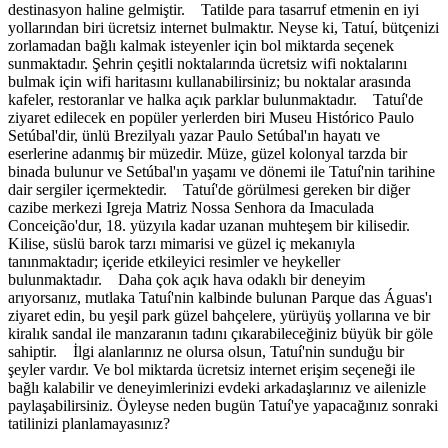
destinasyon haline gelmiştir. Tatilde para tasarruf etmenin en iyi
yollarından biri ücretsiz internet bulmaktır. Neyse ki, Tatuí, bütçenizi
zorlamadan bağlı kalmak isteyenler için bol miktarda seçenek
sunmaktadır. Şehrin çeşitli noktalarında ücretsiz wifi noktalarını
bulmak için wifi haritasını kullanabilirsiniz; bu noktalar arasında
kafeler, restoranlar ve halka açık parklar bulunmaktadır. Tatuí'de
ziyaret edilecek en popüler yerlerden biri Museu Histórico Paulo
Setúbal'dir, ünlü Brezilyalı yazar Paulo Setúbal'ın hayatı ve
eserlerine adanmış bir müzedir. Müze, güzel kolonyal tarzda bir
binada bulunur ve Setúbal'ın yaşamı ve dönemi ile Tatuí'nin tarihine
dair sergiler içermektedir. Tatuí'de görülmesi gereken bir diğer
cazibe merkezi Igreja Matriz Nossa Senhora da Imaculada
Conceição'dur, 18. yüzyıla kadar uzanan muhteşem bir kilisedir.
Kilise, süslü barok tarzı mimarisi ve güzel iç mekanıyla
tanınmaktadır; içeride etkileyici resimler ve heykeller
bulunmaktadır. Daha çok açık hava odaklı bir deneyim
arıyorsanız, mutlaka Tatuí'nin kalbinde bulunan Parque das Águas'ı
ziyaret edin, bu yeşil park güzel bahçelere, yürüyüş yollarına ve bir
kiralık sandal ile manzaranın tadını çıkarabileceğiniz büyük bir göle
sahiptir. İlgi alanlarınız ne olursa olsun, Tatuí'nin sunduğu bir
şeyler vardır. Ve bol miktarda ücretsiz internet erişim seçeneği ile
bağlı kalabilir ve deneyimlerinizi evdeki arkadaşlarınız ve ailenizle
paylaşabilirsiniz. Öyleyse neden bugün Tatuí'ye yapacağınız sonraki
tatilinizi planlamayasınız?