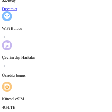
$2.49
/
ay
Devam et
WiFi Bulucu
Çevrim dışı Haritalar
Ücretsiz bonus
Küresel eSIM
4G/LTE