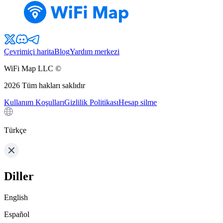
Çevrimiçi harita
Blog
Yardım merkezi
WiFi Map LLC ©
2026
Tüm hakları saklıdır
Kullanım Koşulları
Gizlilik Politikası
Hesap silme
Türkçe
Diller
English
Español