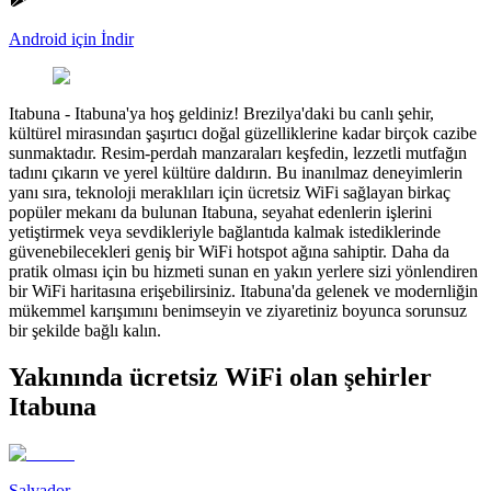
Android için İndir
Itabuna
-
Itabuna'ya hoş geldiniz! Brezilya'daki bu canlı şehir,
kültürel mirasından şaşırtıcı doğal güzelliklerine kadar birçok cazibe
sunmaktadır. Resim-perdah manzaraları keşfedin, lezzetli mutfağın
tadını çıkarın ve yerel kültüre daldırın. Bu inanılmaz deneyimlerin
yanı sıra, teknoloji meraklıları için ücretsiz WiFi sağlayan birkaç
popüler mekanı da bulunan Itabuna, seyahat edenlerin işlerini
yetiştirmek veya sevdikleriyle bağlantıda kalmak istediklerinde
güvenebilecekleri geniş bir WiFi hotspot ağına sahiptir. Daha da
pratik olması için bu hizmeti sunan en yakın yerlere sizi yönlendiren
bir WiFi haritasına erişebilirsiniz. Itabuna'da gelenek ve modernliğin
mükemmel karışımını benimseyin ve ziyaretiniz boyunca sorunsuz
bir şekilde bağlı kalın.
Yakınında ücretsiz WiFi olan şehirler
Itabuna
Salvador