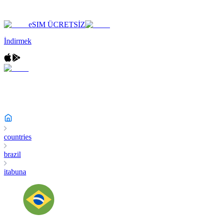
eSIM ÜCRETSİZ
İndirmek
countries
brazil
itabuna