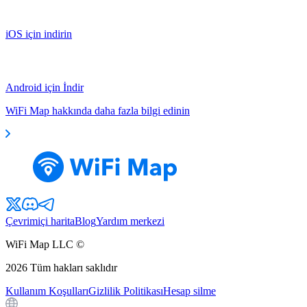
iOS için indirin
Android için İndir
WiFi Map hakkında daha fazla bilgi edinin
Çevrimiçi harita
Blog
Yardım merkezi
WiFi Map LLC ©
2026
Tüm hakları saklıdır
Kullanım Koşulları
Gizlilik Politikası
Hesap silme