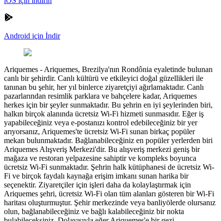
iOS için indirin
Android için İndir
Ariquemes
-
Ariquemes, Brezilya'nın Rondônia eyaletinde bulunan
canlı bir şehirdir. Canlı kültürü ve etkileyici doğal güzellikleri ile
tanınan bu şehir, her yıl binlerce ziyaretçiyi ağırlamaktadır. Canlı
pazarlarından resimlik parklara ve bahçelere kadar, Ariquemes
herkes için bir şeyler sunmaktadır. Bu şehrin en iyi şeylerinden biri,
halkın birçok alanında ücretsiz Wi-Fi hizmeti sunmasıdır. Eğer iş
yapabileceğiniz veya e-postanızı kontrol edebileceğiniz bir yer
arıyorsanız, Ariquemes'te ücretsiz Wi-Fi sunan birkaç popüler
mekan bulunmaktadır. Bağlanabileceğiniz en popüler yerlerden biri
Ariquemes Alışveriş Merkezi'dir. Bu alışveriş merkezi geniş bir
mağaza ve restoran yelpazesine sahiptir ve kompleks boyunca
ücretsiz Wi-Fi sunmaktadır. Şehrin halk kütüphanesi de ücretsiz Wi-
Fi ve birçok faydalı kaynağa erişim imkanı sunan harika bir
seçenektir. Ziyaretçiler için işleri daha da kolaylaştırmak için
Ariquemes şehri, ücretsiz Wi-Fi olan tüm alanları gösteren bir Wi-Fi
haritası oluşturmuştur. Şehir merkezinde veya banliyölerde olursanız
olun, bağlanabileceğiniz ve bağlı kalabileceğiniz bir nokta
bulabileceksiniz. Dolayısıyla eğer Ariquemes'e bir gezi