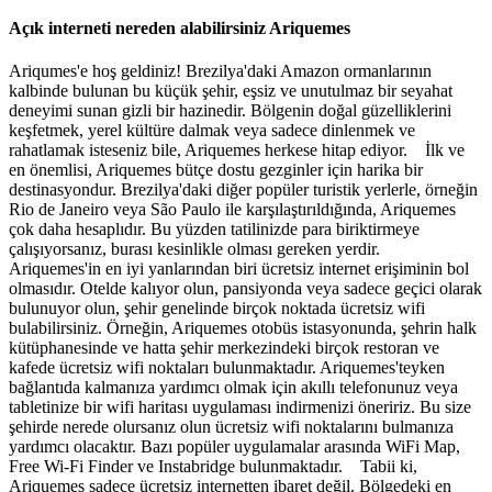
Açık interneti nereden alabilirsiniz Ariquemes
Ariqumes'e hoş geldiniz! Brezilya'daki Amazon ormanlarının
kalbinde bulunan bu küçük şehir, eşsiz ve unutulmaz bir seyahat
deneyimi sunan gizli bir hazinedir. Bölgenin doğal güzelliklerini
keşfetmek, yerel kültüre dalmak veya sadece dinlenmek ve
rahatlamak isteseniz bile, Ariquemes herkese hitap ediyor. İlk ve
en önemlisi, Ariquemes bütçe dostu gezginler için harika bir
destinasyondur. Brezilya'daki diğer popüler turistik yerlerle, örneğin
Rio de Janeiro veya São Paulo ile karşılaştırıldığında, Ariquemes
çok daha hesaplıdır. Bu yüzden tatilinizde para biriktirmeye
çalışıyorsanız, burası kesinlikle olması gereken yerdir.
Ariquemes'in en iyi yanlarından biri ücretsiz internet erişiminin bol
olmasıdır. Otelde kalıyor olun, pansiyonda veya sadece geçici olarak
bulunuyor olun, şehir genelinde birçok noktada ücretsiz wifi
bulabilirsiniz. Örneğin, Ariquemes otobüs istasyonunda, şehrin halk
kütüphanesinde ve hatta şehir merkezindeki birçok restoran ve
kafede ücretsiz wifi noktaları bulunmaktadır. Ariquemes'teyken
bağlantıda kalmanıza yardımcı olmak için akıllı telefonunuz veya
tabletinize bir wifi haritası uygulaması indirmenizi öneririz. Bu size
şehirde nerede olursanız olun ücretsiz wifi noktalarını bulmanıza
yardımcı olacaktır. Bazı popüler uygulamalar arasında WiFi Map,
Free Wi-Fi Finder ve Instabridge bulunmaktadır. Tabii ki,
Ariquemes sadece ücretsiz internetten ibaret değil. Bölgedeki en