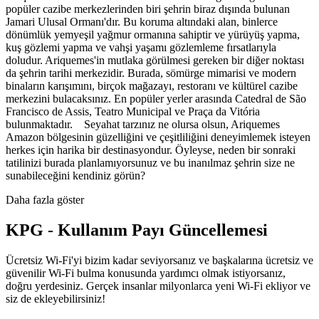
popüler cazibe merkezlerinden biri şehrin biraz dışında bulunan
Jamari Ulusal Ormanı'dır. Bu koruma altındaki alan, binlerce
dönümlük yemyeşil yağmur ormanına sahiptir ve yürüyüş yapma,
kuş gözlemi yapma ve vahşi yaşamı gözlemleme fırsatlarıyla
doludur. Ariquemes'in mutlaka görülmesi gereken bir diğer noktası
da şehrin tarihi merkezidir. Burada, sömürge mimarisi ve modern
binaların karışımını, birçok mağazayı, restoranı ve kültürel cazibe
merkezini bulacaksınız. En popüler yerler arasında Catedral de São
Francisco de Assis, Teatro Municipal ve Praça da Vitória
bulunmaktadır. Seyahat tarzınız ne olursa olsun, Ariquemes
Amazon bölgesinin güzelliğini ve çeşitliliğini deneyimlemek isteyen
herkes için harika bir destinasyondur. Öyleyse, neden bir sonraki
tatilinizi burada planlamıyorsunuz ve bu inanılmaz şehrin size ne
sunabileceğini kendiniz görün?
Daha fazla göster
KPG - Kullanım Payı Güncellemesi
Ücretsiz Wi-Fi'yi bizim kadar seviyorsanız ve başkalarına ücretsiz ve
güvenilir Wi-Fi bulma konusunda yardımcı olmak istiyorsanız,
doğru yerdesiniz. Gerçek insanlar milyonlarca yeni Wi-Fi ekliyor ve
siz de ekleyebilirsiniz!