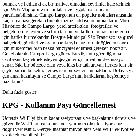
bulmak ve herhangi ek bir maliyet olmadan çevrimiçi hale gelmek
için WiFi Map gibi wifi haritaları ve uygulamalarından
yararlanabilirsiniz. Campo Largo'nun en popüler noktaları arasında
kaçırılmaması gereken birçok cazibe noktası bulunmaktadır. Museu
Histórico de Campo Largo, yerel artefaktları, fotoğrafları ve
belgeleri sergileyen ve şehrin tarihini ve kültürel mirasını öğrenmek
için harika bir mekandır. Bosque Municipal São Francisco ise güzel
bahçeleri, göletleri ve oyun parklarıyla huzurlu bir öğleden sonra
için mükemmel olan başka bir ziyaret edilmesi gereken noktadır.
Genel olarak, Campo Largo güney Brezilya'nın güzelliğini ve
cazibesini keşfetmek isteyen gezginler için ideal bir destinasyon
sunar. Sıkı bir bütçede olan veya lüks bir tatil arayan herkes için bir
şeyler sunan bu şehir, herkes için bir şeyler sunmaktadır. Dolayısıyla
çantanızı hazırlayın ve Campo Largo'nun harikalarını keşfetmeye
hazırlanın!
Daha fazla göster
KPG - Kullanım Payı Güncellemesi
Ücretsiz Wi-Fi'yi bizim kadar seviyorsanız ve başkalarına ücretsiz ve
güvenilir Wi-Fi bulma konusunda yardımcı olmak istiyorsanız,
doğru yerdesiniz. Gerçek insanlar milyonlarca yeni Wi-Fi ekliyor ve
siz de ekleyebilirsiniz!