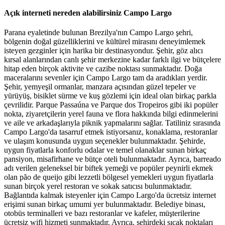
Açık interneti nereden alabilirsiniz Campo Largo
Parana eyaletinde bulunan Brezilya'nın Campo Largo şehri,
bölgenin doğal güzelliklerini ve kültürel mirasını deneyimlemek
isteyen gezginler için harika bir destinasyondur. Şehir, göz alıcı
kırsal alanlarından canlı şehir merkezine kadar farklı ilgi ve bütçelere
hitap eden birçok aktivite ve cazibe noktası sunmaktadır. Doğa
maceralarını sevenler için Campo Largo tam da aradıkları yerdir.
Şehir, yemyeşil ormanlar, manzara açısından güzel tepeler ve
yürüyüş, bisiklet sürme ve kuş gözlemi için ideal olan birkaç parkla
çevrilidir. Parque Passaúna ve Parque dos Tropeiros gibi iki popüler
nokta, ziyaretçilerin yerel fauna ve flora hakkında bilgi edinmelerini
ve aile ve arkadaşlarıyla piknik yapmalarını sağlar. Tatiliniz sırasında
Campo Largo'da tasarruf etmek istiyorsanız, konaklama, restoranlar
ve ulaşım konusunda uygun seçenekler bulunmaktadır. Şehirde,
uygun fiyatlarla konforlu odalar ve temel olanaklar sunan birkaç
pansiyon, misafirhane ve bütçe oteli bulunmaktadır. Ayrıca, barreado
adı verilen geleneksel bir biftek yemeği ve popüler peynirli ekmek
olan pão de queijo gibi lezzetli bölgesel yemekleri uygun fiyatlarla
sunan birçok yerel restoran ve sokak satıcısı bulunmaktadır.
Bağlantıda kalmak isteyenler için Campo Largo'da ücretsiz internet
erişimi sunan birkaç umumi yer bulunmaktadır. Belediye binası,
otobüs terminalleri ve bazı restoranlar ve kafeler, müşterilerine
ücretsiz wifi hizmeti sunmaktadır. Ayrıca, şehirdeki sıcak noktaları