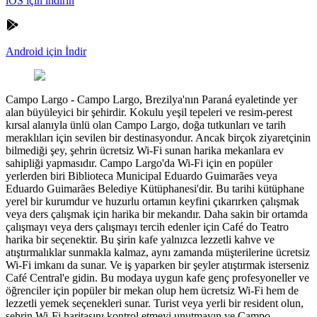
iOS için indirin
Android için İndir
Campo Largo
-
Campo Largo, Brezilya'nın Paraná eyaletinde yer
alan büyüleyici bir şehirdir. Kokulu yeşil tepeleri ve resim-perest
kırsal alanıyla ünlü olan Campo Largo, doğa tutkunları ve tarih
meraklıları için sevilen bir destinasyondur. Ancak birçok ziyaretçinin
bilmediği şey, şehrin ücretsiz Wi-Fi sunan harika mekanlara ev
sahipliği yapmasıdır. Campo Largo'da Wi-Fi için en popüler
yerlerden biri Biblioteca Municipal Eduardo Guimarães veya
Eduardo Guimarães Belediye Kütüphanesi'dir. Bu tarihi kütüphane
yerel bir kurumdur ve huzurlu ortamın keyfini çıkarırken çalışmak
veya ders çalışmak için harika bir mekandır. Daha sakin bir ortamda
çalışmayı veya ders çalışmayı tercih edenler için Café do Teatro
harika bir seçenektir. Bu şirin kafe yalnızca lezzetli kahve ve
atıştırmalıklar sunmakla kalmaz, aynı zamanda müşterilerine ücretsiz
Wi-Fi imkanı da sunar. Ve iş yaparken bir şeyler atıştırmak isterseniz
Café Central'e gidin. Bu modaya uygun kafe genç profesyoneller ve
öğrenciler için popüler bir mekan olup hem ücretsiz Wi-Fi hem de
lezzetli yemek seçenekleri sunar. Turist veya yerli bir resident olun,
şehrin Wi-Fi haritasını kontrol etmeyi unutmayın ve Campo