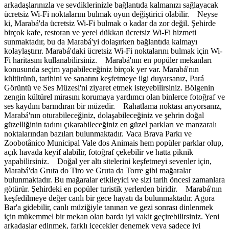
arkadaşlarınızla ve sevdiklerinizle bağlantıda kalmanızı sağlayacak
ücretsiz Wi-Fi noktalarını bulmak oyun değiştirici olabilir. Neyse
ki, Marabá'da ücretsiz Wi-Fi bulmak o kadar da zor değil. Şehirde
birçok kafe, restoran ve yerel dükkan ücretsiz Wi-Fi hizmeti
sunmaktadır, bu da Marabá'yi dolaşırken bağlantıda kalmayı
kolaylaştırır. Marabá'daki ücretsiz Wi-Fi noktalarını bulmak için Wi-
Fi haritasını kullanabilirsiniz. Marabá'nın en popüler mekanları
konusunda seçim yapabileceğiniz birçok yer var. Marabá'nın
kültürünü, tarihini ve sanatını keşfetmeye ilgi duyarsanız, Pará
Görüntü ve Ses Müzesi'ni ziyaret etmek isteyebilirsiniz. Bölgenin
zengin kültürel mirasını korumaya yardımcı olan binlerce fotoğraf ve
ses kaydını barındıran bir müzedir. Rahatlama noktası arıyorsanız,
Marabá'nın oturabileceğiniz, dolaşabileceğiniz ve şehrin doğal
güzelliğinin tadını çıkarabileceğiniz en güzel parkları ve manzaralı
noktalarından bazıları bulunmaktadır. Vaca Brava Parkı ve
Zoobotânico Municipal Vale dos Animais hem popüler parklar olup,
açık havada keyif alabilir, fotoğraf çekebilir ve hatta piknik
yapabilirsiniz. Doğal yer altı sitelerini keşfetmeyi sevenler için,
Marabá'da Gruta do Tiro ve Gruta da Torre gibi mağaralar
bulunmaktadır. Bu mağaralar etkileyici ve sizi tarih öncesi zamanlara
götürür. Şehirdeki en popüler turistik yerlerden biridir. Marabá'nın
keşfedilmeye değer canlı bir gece hayatı da bulunmaktadır. Agora
Bar'a gidebilir, canlı müziğiyle tanınan ve gezi sonrası dinlenmek
için mükemmel bir mekan olan barda iyi vakit geçirebilirsiniz. Yeni
arkadaşlar edinmek, farklı içecekler denemek veya sadece iyi