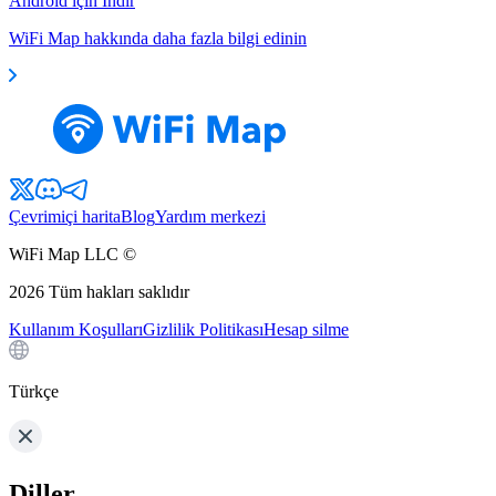
Android için İndir
WiFi Map hakkında daha fazla bilgi edinin
Çevrimiçi harita
Blog
Yardım merkezi
WiFi Map LLC ©
2026
Tüm hakları saklıdır
Kullanım Koşulları
Gizlilik Politikası
Hesap silme
Türkçe
Diller