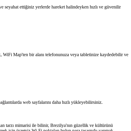
 seyahat ettiğiniz yerlerde hareket halindeyken hızlı ve güvenilir
z, WiFi Map'ten bir alanı telefonunuza veya tabletinize kaydedebilir ve
ağlantılarda web sayfalarını daha hızlı yükleyebilirsiniz.
tarzı mimarisi ile bilinir, Brezilya'nın güzellik ve kültürünü
mek için ücretsiz Wi-Fi noktaları bulup para tasarrufu yapmak