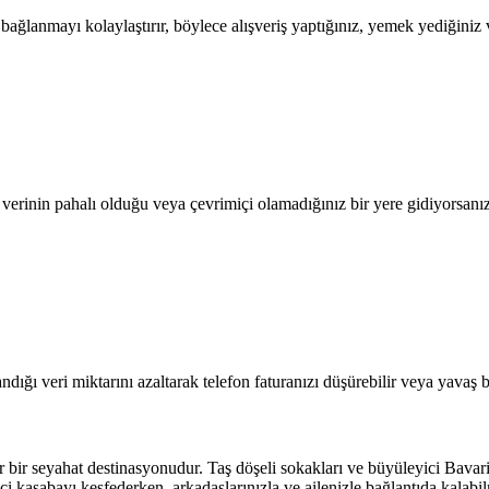
lanmayı kolaylaştırır, böylece alışveriş yaptığınız, yemek yediğiniz ve
l verinin pahalı olduğu veya çevrimiçi olamadığınız bir yere gidiyorsanı
dığı veri miktarını azaltarak telefon faturanızı düşürebilir veya yavaş b
r seyahat destinasyonudur. Taş döşeli sokakları ve büyüleyici Bavarian 
kasabayı keşfederken, arkadaşlarınızla ve ailenizle bağlantıda kalabil