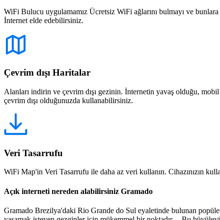
WiFi Bulucu uygulamamız Ücretsiz WiFi ağlarını bulmayı ve bunlara bağ
İnternet elde edebilirsiniz.
Çevrim dışı Haritalar
Alanları indirin ve çevrim dışı gezinin. İnternetin yavaş olduğu, mobi
çevrim dışı olduğunuzda kullanabilirsiniz.
Veri Tasarrufu
WiFi Map'in Veri Tasarrufu ile daha az veri kullanın. Cihazınızın kullan
Açık interneti nereden alabilirsiniz Gramado
Gramado Brezilya'daki Rio Grande do Sul eyaletinde bulunan popüler bi
yaşamak isteyen gezginler için mükemmel bir noktadır. Bu büyüleyici 