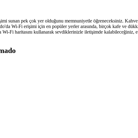
rişimi sunan pek çok yer olduğunu memnuniyetle öğreneceksiniz. Kahve 
do'da Wi-Fi erişimi için en popüler yerler arasında, birçok kafe ve d
Wi-Fi haritasını kullanarak sevdiklerinizle iletişimde kalabileceğiniz, 
amado