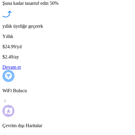
Şuna kadar tasarruf edin
50%
yıllık üyeliğe geçerek
Yıllık
$24.99/yıl
$2.49
/
ay
Devam et
WiFi Bulucu
Çevrim dışı Haritalar