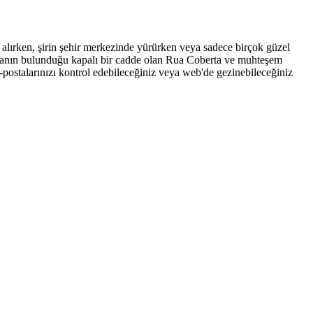
alırken, şirin şehir merkezinde yürürken veya sadece birçok güzel
ükkanın bulunduğu kapalı bir cadde olan Rua Coberta ve muhteşem
e-postalarınızı kontrol edebileceğiniz veya web'de gezinebileceğiniz