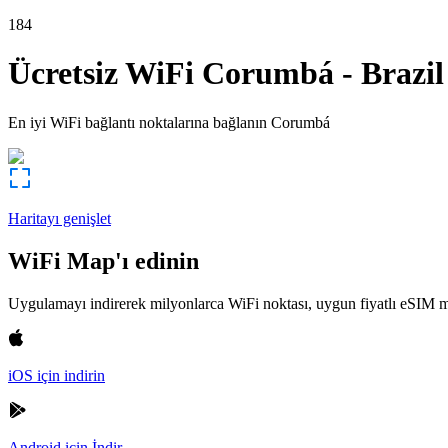
184
Ücretsiz WiFi
Corumbá
-
Brazil
En iyi WiFi bağlantı noktalarına bağlanın
Corumbá
Haritayı genişlet
WiFi Map'ı edinin
Uygulamayı indirerek milyonlarca WiFi noktası, uygun fiyatlı eSIM m
iOS için indirin
Android için İndir