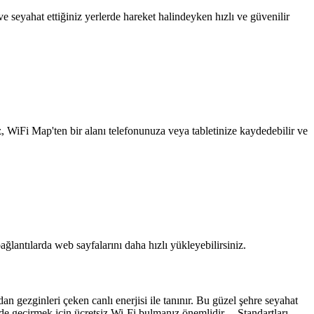
 seyahat ettiğiniz yerlerde hareket halindeyken hızlı ve güvenilir
z, WiFi Map'ten bir alanı telefonunuza veya tabletinize kaydedebilir ve
ağlantılarda web sayfalarını daha hızlı yükleyebilirsiniz.
n gezginleri çeken canlı enerjisi ile tanınır. Bu güzel şehre seyahat
lde geçirmek için ücretsiz Wi-Fi bulmanız önemlidir. Standartları