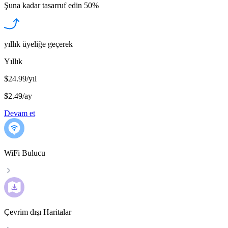
Şuna kadar tasarruf edin
50%
yıllık üyeliğe geçerek
Yıllık
$24.99/yıl
$2.49
/
ay
Devam et
WiFi Bulucu
Çevrim dışı Haritalar