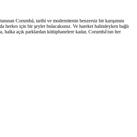
 tanınan Corumbá, tarihi ve modernitenin benzersiz bir karışımını
 herkes için bir şeyler bulacaksınız. Ve hareket halindeyken bağlı
ra, halka açık parklardan kütüphanelere kadar, Corumbá'nın her