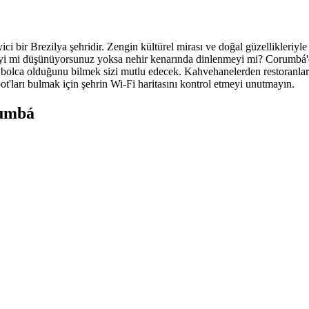
bir Brezilya şehridir. Zengin kültürel mirası ve doğal güzellikleriyle
eyi mi düşünüyorsunuz yoksa nehir kenarında dinlenmeyi mi? Corumbá'da
in bolca olduğunu bilmek sizi mutlu edecek. Kahvehanelerden restoranla
ot'ları bulmak için şehrin Wi-Fi haritasını kontrol etmeyi unutmayın.
rumbá