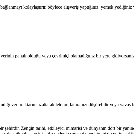
lanmayı kolaylaştırır, böylece alışveriş yaptığınız, yemek yediğiniz ve
l verinin pahalı olduğu veya çevrimiçi olamadığınız bir yere gidiyorsanı
dığı veri miktarını azaltarak telefon faturanızı düşürebilir veya yavaş b
ehirdir. Zengin tarihi, etkileyici mimarisi ve dünyanın dört bir yanında
a çalışabilmek istersiniz. Bu nedenle seyahat deneyiminizin en iyi şeki