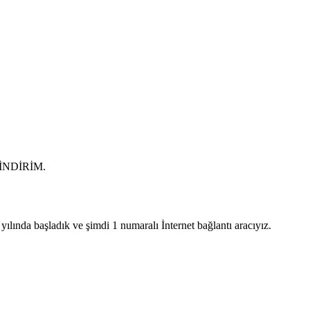
0 İNDİRİM.
lında başladık ve şimdi 1 numaralı İnternet bağlantı aracıyız.