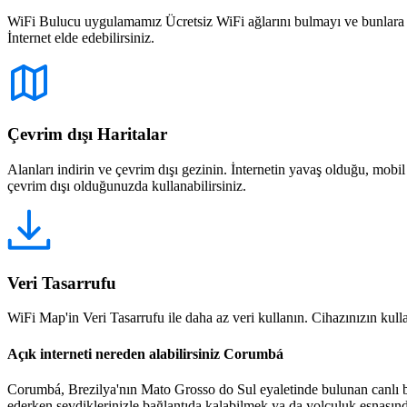
WiFi Bulucu uygulamamız Ücretsiz WiFi ağlarını bulmayı ve bunlara bağ
İnternet elde edebilirsiniz.
Çevrim dışı Haritalar
Alanları indirin ve çevrim dışı gezinin. İnternetin yavaş olduğu, mobi
çevrim dışı olduğunuzda kullanabilirsiniz.
Veri Tasarrufu
WiFi Map'in Veri Tasarrufu ile daha az veri kullanın. Cihazınızın kullan
Açık interneti nereden alabilirsiniz Corumbá
Corumbá, Brezilya'nın Mato Grosso do Sul eyaletinde bulunan canlı bir ş
ederken sevdiklerinizle bağlantıda kalabilmek ya da yolculuk esnasınd