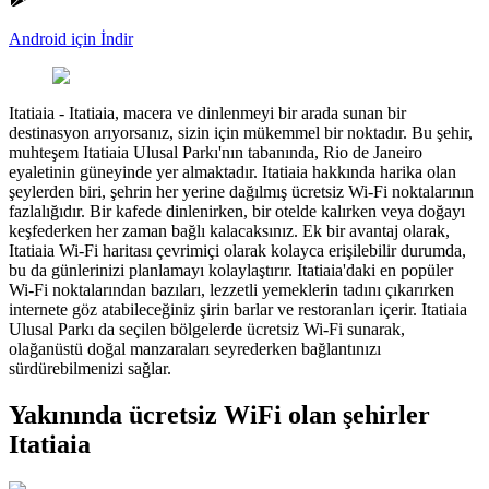
Android için İndir
Itatiaia
-
Itatiaia, macera ve dinlenmeyi bir arada sunan bir
destinasyon arıyorsanız, sizin için mükemmel bir noktadır. Bu şehir,
muhteşem Itatiaia Ulusal Parkı'nın tabanında, Rio de Janeiro
eyaletinin güneyinde yer almaktadır. Itatiaia hakkında harika olan
şeylerden biri, şehrin her yerine dağılmış ücretsiz Wi-Fi noktalarının
fazlalığıdır. Bir kafede dinlenirken, bir otelde kalırken veya doğayı
keşfederken her zaman bağlı kalacaksınız. Ek bir avantaj olarak,
Itatiaia Wi-Fi haritası çevrimiçi olarak kolayca erişilebilir durumda,
bu da günlerinizi planlamayı kolaylaştırır. Itatiaia'daki en popüler
Wi-Fi noktalarından bazıları, lezzetli yemeklerin tadını çıkarırken
internete göz atabileceğiniz şirin barlar ve restoranları içerir. Itatiaia
Ulusal Parkı da seçilen bölgelerde ücretsiz Wi-Fi sunarak,
olağanüstü doğal manzaraları seyrederken bağlantınızı
sürdürebilmenizi sağlar.
Yakınında ücretsiz WiFi olan şehirler
Itatiaia