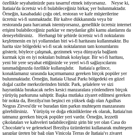
özellikle seyahatinizde para tasarruf etmek istiyorsanız. Neyse ki,
Itatiaia'da ücretsiz wi-fi bulabileceğiniz birkaç yer bulunmaktadır.
Örneğin, kasabadaki çoğu otel, restoran ve kafe müşterilerine
ücretsiz wi-fi sunmaktadır. Bir kahve dükkanında veya bir
restoranda para harcamak istemiyorsanız, genellikle ücretsiz internet
erişimi bulabileceğiniz parklar ve meydanlar gibi kamu alanlarını da
deneyebilirsiniz. Herhangi bir şehirde ücretsiz wi-fi noktalarını
keşfetmenin en iyi yollarından biri wi-fi haritasını kullanmaktır. Bu
harita size bölgedeki wi-fi sıcak noktalarının tam konumlarını
gösterir, böylece çalışmak, gezinmek veya dünyayla bağlantı
kurmak için en iyi noktaları bulmak kolaylaşır. Bir wi-fi haritası,
yeni bir yere seyahat ettiğinizde ve yerel wi-fi sağlayıcılarını
tanımadığınızda özellikle kullanışlıdır. Itatiaia'a gelince,
konaklamanız sırasında kaçırmamanız gereken birçok popüler yer
bulunmaktadır. Örneğin, Itatiaia Ulusal Parkı bölgedeki en güzel
doğal cazibe merkezlerinden biridir. Park, şelalelere ve sizi
hayranlıkla bırakacak nefes kesici manzaralara yönlendiren birçok
yürüyüş parkuruna sahiptir. Başka mutlaka ziyaret edilmesi gereken
bir nokta da, Brezilya'nın beşinci en yüksek dağı olan Agulhas
Negras Zirvesi'dir ve buradan tüm parkın muhteşem manzarasını
görebilirsiniz. Yürüyüş ve doğa etkinliklerine ek olarak, Itatiaia'nın
tatmanız gereken birçok popüler yeri vardır. Örneğin, lezzetli
çikolataları ve kahveleri tadabileceğiniz şirin bir yer olan Casa do
Chocolate'u ve geleneksel Brezilya üzümlerini kullanarak muhteşem
şaraplar üreten bir bağ olan Vinicola Terras de Itatiaia'yı ziyaret