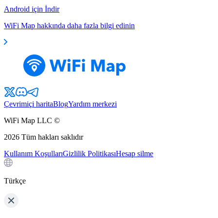
Android için İndir
WiFi Map hakkında daha fazla bilgi edinin
Çevrimiçi harita
Blog
Yardım merkezi
WiFi Map LLC ©
2026
Tüm hakları saklıdır
Kullanım Koşulları
Gizlilik Politikası
Hesap silme
Türkçe