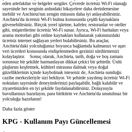
eden artefaktlar ve belgeler sergiler. Çevrede ücretsiz Wi-Fi olanağı
sayesinde her serginin ardındaki hikayelere daha derinlemesine
inebilir ve Anchieta'nın zengin mirasını daha iyi anlayabilirsiniz.
Anchieta'da ücretsiz Wi-Fi bulma konusunda çeşitli kaynaklara
güvenebilirsiniz. Birçok yerel işletme, kafeler, restoranlar ve oteller
gibi, müşterilerine ücretsiz Wi-Fi sunar. Ayrıca, Wi-Fi haritaları veya
arama motorları gibi online kaynakları kullanarak yakınınızdaki
ücretsiz internet sağlayan yerleri bulabilirsiniz. Bu araçlar,
Anchieta'daki yolculuğunuz boyunca bağlantıda kalmanızı ve aşırı
veri ücretleri konusunda endişelenmeden gezinizi sürdürmenizi
kolaylaştırır. Sonuç olarak, Anchieta, tarih, doğa ve boş zamanı
sorunsuz bir şekilde harmanlayan dikkat çekici bir şehirdir. Ünlü
plajlarını keşfetmek, kültürel mirasına dalmak veya doğal
güzelliklerinin içinde kaybolmak isteseniz de, Anchieta sunduğu
cazibe merkezleriyle sizi bekliyor. Ve şehirde yayılmış ücretsiz Wi-Fi
noktaları sayesinde deneyimlerinizi paylaşabilir, bağlı kalabilir ve
ziyaretinizden en iyi şekilde faydalanabilirsiniz. Dolayısıyla
bavullarınızı hazırlayın, para biriktirin ve Anchieta'da unutulmaz bir
yolculuğa hazırlanın!
Daha fazla göster
KPG - Kullanım Payı Güncellemesi