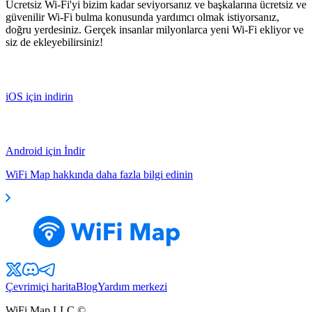
Ücretsiz Wi-Fi'yi bizim kadar seviyorsanız ve başkalarına ücretsiz ve
güvenilir Wi-Fi bulma konusunda yardımcı olmak istiyorsanız,
doğru yerdesiniz. Gerçek insanlar milyonlarca yeni Wi-Fi ekliyor ve
siz de ekleyebilirsiniz!
iOS için indirin
Android için İndir
WiFi Map hakkında daha fazla bilgi edinin
Çevrimiçi harita
Blog
Yardım merkezi
WiFi Map LLC ©