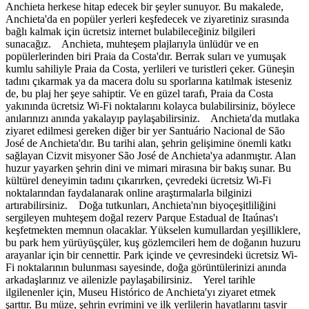
Anchieta herkese hitap edecek bir şeyler sunuyor. Bu makalede,
Anchieta'da en popüler yerleri keşfedecek ve ziyaretiniz sırasında
bağlı kalmak için ücretsiz internet bulabileceğiniz bilgileri
sunacağız. Anchieta, muhteşem plajlarıyla ünlüdür ve en
popülerlerinden biri Praia da Costa'dır. Berrak suları ve yumuşak
kumlu sahiliyle Praia da Costa, yerlileri ve turistleri çeker. Güneşin
tadını çıkarmak ya da macera dolu su sporlarına katılmak isteseniz
de, bu plaj her şeye sahiptir. Ve en güzel tarafı, Praia da Costa
yakınında ücretsiz Wi-Fi noktalarını kolayca bulabilirsiniz, böylece
anılarınızı anında yakalayıp paylaşabilirsiniz. Anchieta'da mutlaka
ziyaret edilmesi gereken diğer bir yer Santuário Nacional de São
José de Anchieta'dır. Bu tarihi alan, şehrin gelişimine önemli katkı
sağlayan Cizvit misyoner São José de Anchieta'ya adanmıştır. Alan
huzur yayarken şehrin dini ve mimari mirasına bir bakış sunar. Bu
kültürel deneyimin tadını çıkarırken, çevredeki ücretsiz Wi-Fi
noktalarından faydalanarak online araştırmalarla bilginizi
artırabilirsiniz. Doğa tutkunları, Anchieta'nın biyoçeşitliliğini
sergileyen muhteşem doğal rezerv Parque Estadual de Itaúnas'ı
keşfetmekten memnun olacaklar. Yükselen kumullardan yeşilliklere,
bu park hem yürüyüşçüler, kuş gözlemcileri hem de doğanın huzuru
arayanlar için bir cennettir. Park içinde ve çevresindeki ücretsiz Wi-
Fi noktalarının bulunması sayesinde, doğa görüntülerinizi anında
arkadaşlarınız ve ailenizle paylaşabilirsiniz. Yerel tarihle
ilgilenenler için, Museu Histórico de Anchieta'yı ziyaret etmek
şarttır. Bu müze, şehrin evrimini ve ilk yerlilerin hayatlarını tasvir