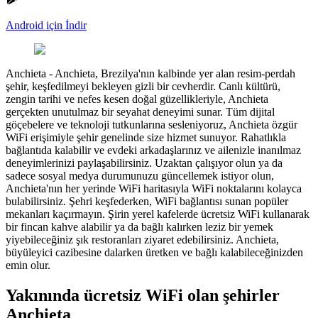
Android için İndir
Anchieta
-
Anchieta, Brezilya'nın kalbinde yer alan resim-perdah
şehir, keşfedilmeyi bekleyen gizli bir cevherdir. Canlı kültürü,
zengin tarihi ve nefes kesen doğal güzellikleriyle, Anchieta
gerçekten unutulmaz bir seyahat deneyimi sunar. Tüm dijital
göçebelere ve teknoloji tutkunlarına sesleniyoruz, Anchieta özgür
WiFi erişimiyle şehir genelinde size hizmet sunuyor. Rahatlıkla
bağlantıda kalabilir ve evdeki arkadaşlarınız ve ailenizle inanılmaz
deneyimlerinizi paylaşabilirsiniz. Uzaktan çalışıyor olun ya da
sadece sosyal medya durumunuzu güncellemek istiyor olun,
Anchieta'nın her yerinde WiFi haritasıyla WiFi noktalarını kolayca
bulabilirsiniz. Şehri keşfederken, WiFi bağlantısı sunan popüler
mekanları kaçırmayın. Şirin yerel kafelerde ücretsiz WiFi kullanarak
bir fincan kahve alabilir ya da bağlı kalırken leziz bir yemek
yiyebileceğiniz şık restoranları ziyaret edebilirsiniz. Anchieta,
büyüleyici cazibesine dalarken üretken ve bağlı kalabileceğinizden
emin olur.
Yakınında ücretsiz WiFi olan şehirler
Anchieta