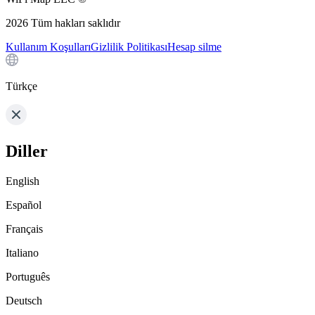
2026
Tüm hakları saklıdır
Kullanım Koşulları
Gizlilik Politikası
Hesap silme
Türkçe
Diller
English
Español
Français
Italiano
Português
Deutsch