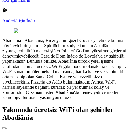
iOS için indirin
Android için İndir
Abadiânia
-
Abadiânia, Brezilya'nın güzel Goiás eyaletinde bulunan
büyüleyici bir şehirdir. Spiritüel turizmiyle tanınan Abadiânia,
ziyaretçilerin ünlü manevi şifacı John of God'un iyileştirme güçlerini
deneyimleyebileceği Casa de Dom Inácio de Loyola'ya ev sahipliği
yapmaktadır. Bununla birlikte, Abadiânia birçok yerel işletme
tarafından sunulan ücretsiz Wi-Fi gibi modern olanaklara da sahiptir.
Wi-Fi sunan popüler mekanlar arasında, harika kahve ve samimi bir
ortama sahip olan Santa Colina Kahve ve lezzetli pizza
yiyebileceğiniz Pizzeria do Adão bulunmaktadır. Ayrıca, Wi-Fi
haritası sayesinde bağlantı kuracak bir yer bulmak kolay ve
konforludur. O zaman neden Abadiânia'da maneviyatı ve modern
teknolojiyi bir arada yaşamıyorsunuz?
Yakınında ücretsiz WiFi olan şehirler
Abadiânia