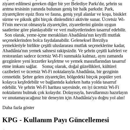
ziyaret edilmesi gereken diğer bir yer Belediye Parkı'dır, şehrin su
arıtma tesisinin yanında bulunan geniş bir halk parkıdır. Park,
ziyaretçilere eşsiz flora ve fauna, geniş yeşil alanlar ve koşu, bisiklet
sürme ve piknik gibi birçok dinlendirici aktivite sunar. Ücretsiz Wi-
Fi'nin mevcut olmasıyla ziyaretçiler, ziyaretlerini günün uygun
saatlerine göre planlayabilir ve veri maliyetlerinden tasarruf edebilir.
Son olarak, yeme-içme meraklıları Abadiânia'nın keyifli mutfak
seçeneklerinden bolca faydalanabilir. Geleneksel Brezilya
yemekleriyle birlikte çeşitli uluslararası mutfak seçeneklerine kadar,
Abadiânia'nın yemek sahnesi rakipsizdir. Ve şehrin çeşitli kafeleri ve
restoranları sadece ücretsiz Wi-Fi sunmakla kalmaz, aynı zamanda
gezginlere yeni lezzetler keşfetme ve yemek masraflarından tasarruf
etme imkanı sağlar. Sonuç olarak, doğal güzellikleri, kültürel
cazibeleri ve ücretsiz Wi-Fi noktalarıyla Abadiânia, bir gezginin
cennetidir. Şehre gelen ziyaretçiler, bölgedeki birçok popüler yeri
kolayca keşfedebilir ve bağlantıda kalırken hatta yolda tasarruf
edebilir. Ve şehrin Wi-Fi haritası sayesinde, en iyi ücretsiz Wi-Fi
noktalarını bulmak çok kolaydır. Dolayısıyla, bavullarınızı hazırlayın
ve unutamayacağınız bir deneyim için Abadiânia'ya doğru yol alın!
Daha fazla göster
KPG - Kullanım Payı Güncellemesi