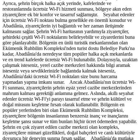
Ayrıca, şehrin birçok halka açık yerinde, kafelerinde ve
restoranlarında ücretsiz Wi-Fi hizmeti sunması, bölgeye akın eden
ziyaretçilere ek bir konfor ve tasarruf sağlamıştır. Seyahat edenler
için ücretsiz Wi-Fi noktası bulma genellikle en önemli konudur ve
Abadiânia, ziyaretçilerin iyi bağlantılı ve her zaman iletişimde
kalmasını sağlar. Şehrin Wi-Fi haritasının yardımıyla ziyaretçiler,
şehirdeki çeşitli Wi-Fi noktalarını belirleyebilir ve ziyaretlerini buna
göre planlayabilir. Bölgenin en ünlü turistik mekanlarından olan
Ekümenik Ruhbilim Kompleksi'nden turist dostu Belediye Parkı'na
kadar, Abadiânia'da neredeyse tüm popüler halka açık mekanlarda
ve en trend kafelerde ücretsiz Wi-Fi bulunabilir. Dolayısıyla, uzaktan
çalışmak isteseniz, yerel cazibe merkezleri hakkında bilgi aramak
isteseniz veya sevdiklerinizle bağlantıda kalmak isteseniz,
Abadiânia'daki ücretsiz Wi-Fi noktaları size bunu harcama
yapmadan yapma imkanı sunar. Ancak Abadiânia'nın ücretsiz Wi-
Fi sunması, ziyaretçilerin şehrin eşsiz yerel cazibe merkezlerinden
mahrum kalması gerektiği anlamına gelmez. Aslında, akıllı seyahat
edenler ücretsiz Wi-Fi'yi parayı tasarruf etme ve şehrin kültürel ve
doğal mirasını keşfetme fırsatı olarak kullanabilir. Bölgenin en
popüler yerlerinden biri olan Ekümenik Ruhbilim Kompleksi,
ziyaretçilere bölgenin insanlarının benzersiz inanç ve inançlarını
keşfetme şansı sunar ve tüm bunları hiçbir ücret ödemeden yapabilir.
Şehrin en çok ziyaret edilen cazibe merkezi olan kompleks,
ziyaretçilere mimari güzellikleri, doğal bahçeleri ve canlı kültürüyle
doyurucu bir deneyim sunma fırsatı sağlar. Abadiânia'da mutlaka