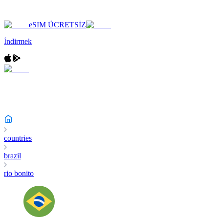
eSIM ÜCRETSİZ
İndirmek
countries
brazil
rio bonito