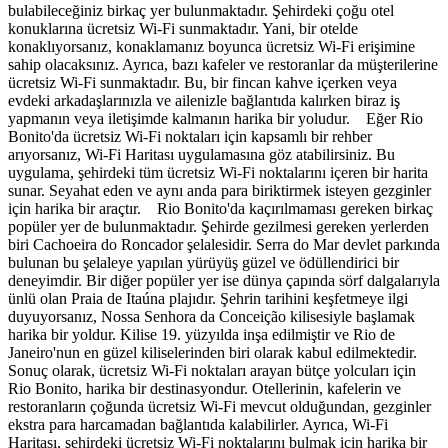
bulabileceğiniz birkaç yer bulunmaktadır. Şehirdeki çoğu otel
konuklarına ücretsiz Wi-Fi sunmaktadır. Yani, bir otelde
konaklıyorsanız, konaklamanız boyunca ücretsiz Wi-Fi erişimine
sahip olacaksınız. Ayrıca, bazı kafeler ve restoranlar da müşterilerine
ücretsiz Wi-Fi sunmaktadır. Bu, bir fincan kahve içerken veya
evdeki arkadaşlarınızla ve ailenizle bağlantıda kalırken biraz iş
yapmanın veya iletişimde kalmanın harika bir yoludur. Eğer Rio
Bonito'da ücretsiz Wi-Fi noktaları için kapsamlı bir rehber
arıyorsanız, Wi-Fi Haritası uygulamasına göz atabilirsiniz. Bu
uygulama, şehirdeki tüm ücretsiz Wi-Fi noktalarını içeren bir harita
sunar. Seyahat eden ve aynı anda para biriktirmek isteyen gezginler
için harika bir araçtır. Rio Bonito'da kaçırılmaması gereken birkaç
popüler yer de bulunmaktadır. Şehirde gezilmesi gereken yerlerden
biri Cachoeira do Roncador şelalesidir. Serra do Mar devlet parkında
bulunan bu şelaleye yapılan yürüyüş güzel ve ödüllendirici bir
deneyimdir. Bir diğer popüler yer ise dünya çapında sörf dalgalarıyla
ünlü olan Praia de Itaúna plajıdır. Şehrin tarihini keşfetmeye ilgi
duyuyorsanız, Nossa Senhora da Conceição kilisesiyle başlamak
harika bir yoldur. Kilise 19. yüzyılda inşa edilmiştir ve Rio de
Janeiro'nun en güzel kiliselerinden biri olarak kabul edilmektedir.
Sonuç olarak, ücretsiz Wi-Fi noktaları arayan bütçe yolcuları için
Rio Bonito, harika bir destinasyondur. Otellerinin, kafelerin ve
restoranların çoğunda ücretsiz Wi-Fi mevcut olduğundan, gezginler
ekstra para harcamadan bağlantıda kalabilirler. Ayrıca, Wi-Fi
Haritası, şehirdeki ücretsiz Wi-Fi noktalarını bulmak için harika bir