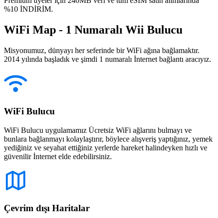
Premium üyeler için 240MB veri ve tüm eSIM satın alımlarında
%10 İNDİRİM.
WiFi Map - 1 Numaralı Wii Bulucu
Misyonumuz, dünyayı her seferinde bir WiFi ağına bağlamaktır.
2014 yılında başladık ve şimdi 1 numaralı İnternet bağlantı aracıyız.
WiFi Bulucu
WiFi Bulucu uygulamamız Ücretsiz WiFi ağlarını bulmayı ve
bunlara bağlanmayı kolaylaştırır, böylece alışveriş yaptığınız, yemek
yediğiniz ve seyahat ettiğiniz yerlerde hareket halindeyken hızlı ve
güvenilir İnternet elde edebilirsiniz.
Çevrim dışı Haritalar