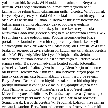
yollarından biri, ücretsiz Wi-Fi noktalarını bulmaktır. Beryo'da
ücretsiz Wi-Fi seçeneklerinin bol olması ziyaretçilerin bağlı
kalmasını ve şehrin tadını çıkarmasını sağlar. Ücretsiz Wi-Fi bulmak
isteyen ziyaretçiler, yakındaki Wi-Fi noktalarını bulan bir uygulama
olan Wi-Fi haritasını kullanabilir. Beryo'da turistlere ücretsiz Wi-Fi
bulmalarına yardımcı olabilecek birkaç popüler uygulama
bulunmaktadır. Alternatif olarak, şehrin merkezi meydanı olan
Minskaya Caddesi'ne giderek birkaç kafe ve restoranda ücretsiz Wi-
Fi sunulan yerlere gidebilirsiniz. Popüler seçeneklerden biri, e-
postalarınızı kontrol ederken bir cappuccino yudumlarken keyif
alabileceğiniz sıcak bir kafe olan CoffeeBerry'dir.Ücretsiz Wi-Fi için
başka bir seçenek de ziyaretçilerin bir kütüphane kartı alarak ücretsiz
olarak Wi-Fi'ye erişebilecekleri yerel kütüphanedir. Şehrin
merkezinde bulunan Beryo Kalesi de ziyaretçilere ücretsiz Wi-Fi
erişimi sağlar. Bu, sosyal medyanızı kontrol etmek, fotoğraflar
çekmek ve hareket halindeyken bunları yüklemek için mükemmel
bir fırsattır. Ücretsiz Wi-Fi'nin yanı sıra Beryo'da birçok popüler
turistik cazibe merkezi bulunmaktadır. Şehrin gururu ve sevinci
Beryo Arena, Belarus'un en büyük arenalarından biri olup birçok
prestijli uluslararası etkinliğe ev sahipliği yapmıştır. Ayrıca tarihi
Aziz Nicholas Ortodoks Kilisesi'ni veya Beryo Yerel Tarih
Müzesi'ni ziyaret edebilirsiniz. Daha fazla açık hava eğlencesi için
şehrin merkezi parkı sakin bir yürüyüş için harika bir noktadır.
Sonuç olarak, Beryo'da ücretsiz Wi-Fi bulmak kolaydır, size zaman
ve para kazandırır. Beryo'nun mükemmel misafirperverliği, çeşitli