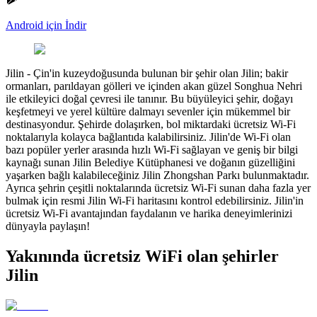
Android için İndir
Jilin
-
Çin'in kuzeydoğusunda bulunan bir şehir olan Jilin; bakir
ormanları, parıldayan gölleri ve içinden akan güzel Songhua Nehri
ile etkileyici doğal çevresi ile tanınır. Bu büyüleyici şehir, doğayı
keşfetmeyi ve yerel kültüre dalmayı sevenler için mükemmel bir
destinasyondur. Şehirde dolaşırken, bol miktardaki ücretsiz Wi-Fi
noktalarıyla kolayca bağlantıda kalabilirsiniz. Jilin'de Wi-Fi olan
bazı popüler yerler arasında hızlı Wi-Fi sağlayan ve geniş bir bilgi
kaynağı sunan Jilin Belediye Kütüphanesi ve doğanın güzelliğini
yaşarken bağlı kalabileceğiniz Jilin Zhongshan Parkı bulunmaktadır.
Ayrıca şehrin çeşitli noktalarında ücretsiz Wi-Fi sunan daha fazla yer
bulmak için resmi Jilin Wi-Fi haritasını kontrol edebilirsiniz. Jilin'in
ücretsiz Wi-Fi avantajından faydalanın ve harika deneyimlerinizi
dünyayla paylaşın!
Yakınında ücretsiz WiFi olan şehirler
Jilin