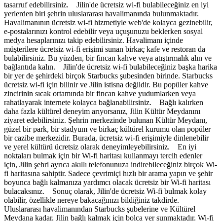
tasarruf edebilirsiniz. Jilin'de ücretsiz wi-fi bulabileceğiniz en iyi
yerlerden biri şehrin uluslararası havalimanında bulunmaktadır.
Havalimanının ücretsiz wi-fi hizmetiyle web'de kolayca gezinebilir,
e-postalarınızı kontrol edebilir veya uçuşunuzu beklerken sosyal
medya hesaplarınızı takip edebilirsiniz. Havalimanı içinde
müşterilere ücretsiz wi-fi erişimi sunan birkaç kafe ve restoran da
bulabilirsiniz. Bu yüzden, bir fincan kahve veya atıştırmalık alın ve
bağlantıda kalın. Jilin'de ücretsiz wi-fi bulabileceğiniz başka harika
bir yer de şehirdeki birçok Starbucks şubesinden birinde. Starbucks
ücretsiz wi-fi için bilinir ve Jilin istisna değildir. Bu popüler kahve
zincirinin sıcak ortamında bir fincan kahve yudumlarken veya
rahatlayarak internete kolayca bağlanabilirsiniz. Bağlı kalırken
daha fazla kültürel deneyim arıyorsanız, Jilin Kültür Meydanını
ziyaret edebilirsiniz. Şehrin merkezinde bulunan Kültür Meydanı,
güzel bir park, bir stadyum ve birkaç kültürel kurumu olan popüler
bir cazibe merkezidir. Burada, ücretsiz wi-fi erişimiyle dinlenebilir
ve yerel kültürü ücretsiz olarak deneyimleyebilirsiniz. En iyi
noktaları bulmak için bir Wi-fi haritası kullanmayı tercih edenler
için, Jilin şehri ayrıca akıllı telefonunuza indirebileceğiniz birçok Wi-
fi haritasına sahiptir. Sadece çevrimiçi hızlı bir arama yapın ve şehir
boyunca bağlı kalmanıza yardımcı olacak ücretsiz bir Wi-fi haritası
bulacaksınız. Sonuç olarak, Jilin'de ücretsiz Wi-fi bulmak kolay
olabilir, özellikle nereye bakacağınızı bildiğiniz takdirde.
Uluslararası havalimanından Starbucks şubelerine ve Kültürel
Meydana kadar, Jilin bağlı kalmak için bolca yer sunmaktadır. Wi-fi