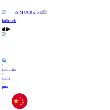
eSIM ÜCRETSİZ
İndirmek
countries
china
jilin