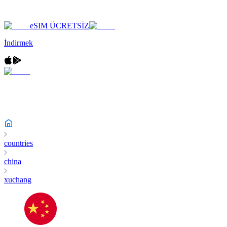
eSIM ÜCRETSİZ
İndirmek
countries
china
xuchang