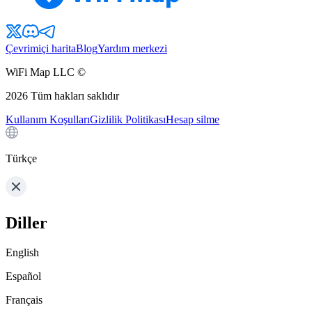
Çevrimiçi harita
Blog
Yardım merkezi
WiFi Map LLC ©
2026
Tüm hakları saklıdır
Kullanım Koşulları
Gizlilik Politikası
Hesap silme
Türkçe
Diller
English
Español
Français