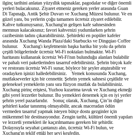
ilginç tarihini anlatan yüzyıllık tapınaklar, pagodalar ve diğer önemli
yerleri bulacaksınız. Ziyaret etmeniz gereken yerler arasında Guan
Di Tapınağı, Antik Şehir Duvarı ve Xuchang Müzesi bulunur. Ve en
güzel yanı, bu yerlerin çoğu tamamen ücretsiz ziyaret edilebilir.
Kahve tutkunuysanız, Xuchang'ın gelişen kafe sahnesinden
memnun kalacaksınız; favori kahvenizi yudumlarken şehrin
cazibesinin tadını çıkarabilirsiniz. Şehirdeki en popüler kafeler
arasında Xuchang Wanda Plaza'daki Starbucks ve Dingqiao Coffee
bulunur. Xuchang'ı keşfetmenin başka harika bir yolu da şehrin
çeşitli bölgelerinde ücretsiz Wi-Fi noktaları bulmaktır. Wi-Fi
haritasını kullanarak ücretsiz Wi-Fi'nın bulunduğu alanları bulabilir
ve pahalı veri paketlerinden tasarruf edebilirsiniz. Şehrin birçok kafe
ve restoranı ücretsiz Wi-Fi sunar, böylece bir şeyler atıştırabilir ve
oradayken işinizi halledebilirsiniz. Yemek konusunda Xuchang,
mutfakseverler için bir cennettir. Şehrin yemek sahnesi çeşitlidir ve
geleneksel yemeklerin yanı sıra füzyon mutfak da bulabilirsiniz.
Xuchang pirinç eriştesi, Yuzhou kızartma tavuk ve Xuchang ekmeği
gibi yerel lezzetler bulunur. Bu yemekleri denemek için en iyi yerler
şehrin yerel pazarlarıdır. Sonuç olarak, Xuchang, Çin’in diğer
şehirleri kadar tanınmış olmayabilir, ancak maceradan ödün
vermeden tasarruf yapmak isteyen bütçe dostu gezginler için
mükemmel bir destinasyondur. Zengin tarihi, kültürel önemli yapıları
ve lezzetli yemekleri ile kaçırılmaması gereken bir şehirdir.
Dolayısıyla seyahat çantanızı alın, ücretsiz Wi-Fi bulun, ve
Xuchang'ın teklif ettiği her şeyi keşfedin.