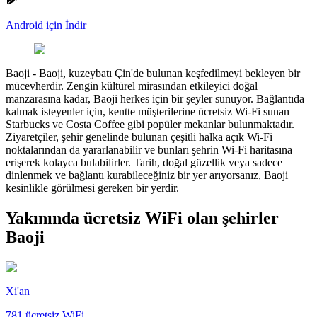
Android için İndir
Baoji
-
Baoji, kuzeybatı Çin'de bulunan keşfedilmeyi bekleyen bir
mücevherdir. Zengin kültürel mirasından etkileyici doğal
manzarasına kadar, Baoji herkes için bir şeyler sunuyor. Bağlantıda
kalmak isteyenler için, kentte müşterilerine ücretsiz Wi-Fi sunan
Starbucks ve Costa Coffee gibi popüler mekanlar bulunmaktadır.
Ziyaretçiler, şehir genelinde bulunan çeşitli halka açık Wi-Fi
noktalarından da yararlanabilir ve bunları şehrin Wi-Fi haritasına
erişerek kolayca bulabilirler. Tarih, doğal güzellik veya sadece
dinlenmek ve bağlantı kurabileceğiniz bir yer arıyorsanız, Baoji
kesinlikle görülmesi gereken bir yerdir.
Yakınında ücretsiz WiFi olan şehirler
Baoji
Xi'an
781
ücretsiz WiFi