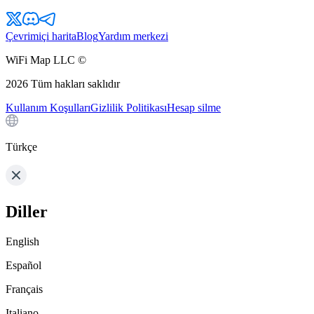
Çevrimiçi harita
Blog
Yardım merkezi
WiFi Map LLC ©
2026
Tüm hakları saklıdır
Kullanım Koşulları
Gizlilik Politikası
Hesap silme
Türkçe
Diller
English
Español
Français
Italiano