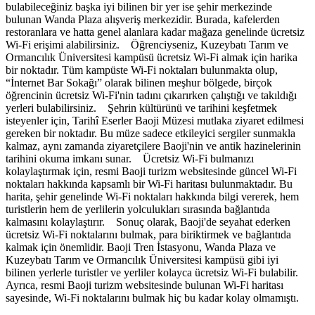
bulabileceğiniz başka iyi bilinen bir yer ise şehir merkezinde
bulunan Wanda Plaza alışveriş merkezidir. Burada, kafelerden
restoranlara ve hatta genel alanlara kadar mağaza genelinde ücretsiz
Wi-Fi erişimi alabilirsiniz. Öğrenciyseniz, Kuzeybatı Tarım ve
Ormancılık Üniversitesi kampüsü ücretsiz Wi-Fi almak için harika
bir noktadır. Tüm kampüste Wi-Fi noktaları bulunmakta olup,
“İnternet Bar Sokağı” olarak bilinen meşhur bölgede, birçok
öğrencinin ücretsiz Wi-Fi'nin tadını çıkarırken çalıştığı ve takıldığı
yerleri bulabilirsiniz. Şehrin kültürünü ve tarihini keşfetmek
isteyenler için, Tarihî Eserler Baoji Müzesi mutlaka ziyaret edilmesi
gereken bir noktadır. Bu müze sadece etkileyici sergiler sunmakla
kalmaz, aynı zamanda ziyaretçilere Baoji'nin ve antik hazinelerinin
tarihini okuma imkanı sunar. Ücretsiz Wi-Fi bulmanızı
kolaylaştırmak için, resmi Baoji turizm websitesinde güncel Wi-Fi
noktaları hakkında kapsamlı bir Wi-Fi haritası bulunmaktadır. Bu
harita, şehir genelinde Wi-Fi noktaları hakkında bilgi vererek, hem
turistlerin hem de yerlilerin yolculukları sırasında bağlantıda
kalmasını kolaylaştırır. Sonuç olarak, Baoji'de seyahat ederken
ücretsiz Wi-Fi noktalarını bulmak, para biriktirmek ve bağlantıda
kalmak için önemlidir. Baoji Tren İstasyonu, Wanda Plaza ve
Kuzeybatı Tarım ve Ormancılık Üniversitesi kampüsü gibi iyi
bilinen yerlerle turistler ve yerliler kolayca ücretsiz Wi-Fi bulabilir.
Ayrıca, resmi Baoji turizm websitesinde bulunan Wi-Fi haritası
sayesinde, Wi-Fi noktalarını bulmak hiç bu kadar kolay olmamıştı.