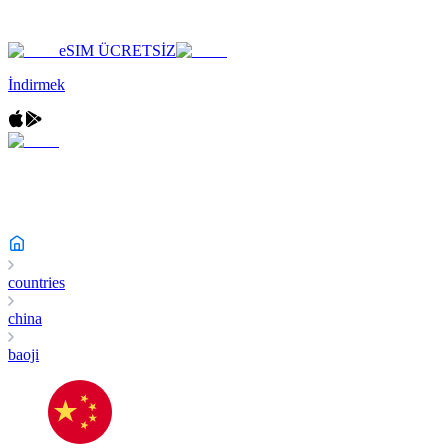
eSIM ÜCRETSİZ
İndirmek
countries
china
baoji