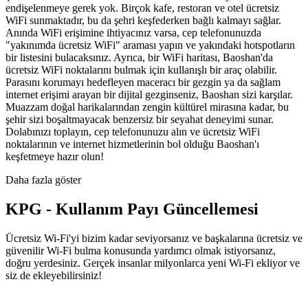
endişelenmeye gerek yok. Birçok kafe, restoran ve otel ücretsiz
WiFi sunmaktadır, bu da şehri keşfederken bağlı kalmayı sağlar.
Anında WiFi erişimine ihtiyacınız varsa, cep telefonunuzda
"yakınımda ücretsiz WiFi" araması yapın ve yakındaki hotspotların
bir listesini bulacaksınız. Ayrıca, bir WiFi haritası, Baoshan'da
ücretsiz WiFi noktalarını bulmak için kullanışlı bir araç olabilir.
Parasını korumayı hedefleyen maceracı bir gezgin ya da sağlam
internet erişimi arayan bir dijital gezginseniz, Baoshan sizi karşılar.
Muazzam doğal harikalarından zengin kültürel mirasına kadar, bu
şehir sizi boşaltmayacak benzersiz bir seyahat deneyimi sunar.
Dolabınızı toplayın, cep telefonunuzu alın ve ücretsiz WiFi
noktalarının ve internet hizmetlerinin bol olduğu Baoshan'ı
keşfetmeye hazır olun!
Daha fazla göster
KPG - Kullanım Payı Güncellemesi
Ücretsiz Wi-Fi'yi bizim kadar seviyorsanız ve başkalarına ücretsiz ve
güvenilir Wi-Fi bulma konusunda yardımcı olmak istiyorsanız,
doğru yerdesiniz. Gerçek insanlar milyonlarca yeni Wi-Fi ekliyor ve
siz de ekleyebilirsiniz!