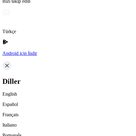
Bizi takip edin
Türkçe
Android için İndir
Diller
English
Español
Français
Italiano
Português