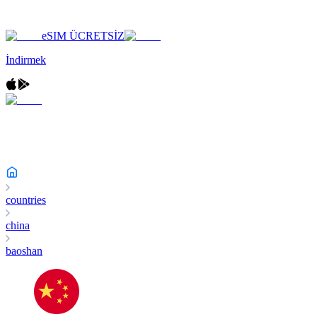
eSIM ÜCRETSİZ
İndirmek
countries
china
baoshan