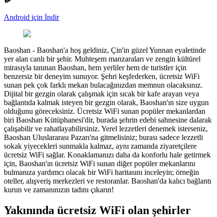
Android için İndir
Baoshan
-
Baoshan'a hoş geldiniz, Çin'in güzel Yunnan eyaletinde
yer alan canlı bir şehir. Muhteşem manzaraları ve zengin kültürel
mirasıyla tanınan Baoshan, hem yerliler hem de turistler için
benzersiz bir deneyim sunuyor. Şehri keşfederken, ücretsiz WiFi
sunan pek çok farklı mekan bulacağınızdan memnun olacaksınız.
Dijital bir gezgin olarak çalışmak için sıcak bir kafe arayan veya
bağlantıda kalmak isteyen bir gezgin olarak, Baoshan'ın size uygun
olduğunu göreceksiniz. Ücretsiz WiFi sunan popüler mekanlardan
biri Baoshan Kütüphanesi'dir, burada şehrin edebi sahnesine dalarak
çalışabilir ve rahatlayabilirsiniz. Yerel lezzetleri denemek isterseniz,
Baoshan Uluslararası Pazarı'na gitmelisiniz; burası sadece lezzetli
sokak yiyecekleri sunmakla kalmaz, aynı zamanda ziyaretçilere
ücretsiz WiFi sağlar. Konaklamanızı daha da konforlu hale getirmek
için, Baoshan'ın ücretsiz WiFi sunan diğer popüler mekanlarını
bulmanıza yardımcı olacak bir WiFi haritasını inceleyin; örneğin
oteller, alışveriş merkezleri ve restoranlar. Baoshan'da kalıcı bağlantı
kurun ve zamanınızın tadını çıkarın!
Yakınında ücretsiz WiFi olan şehirler