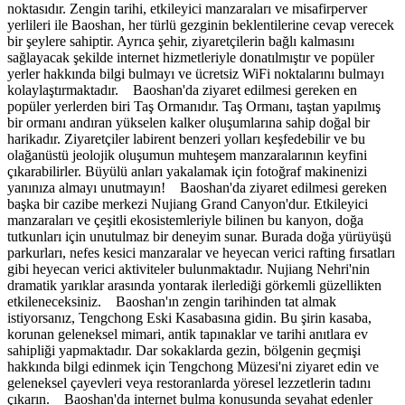
noktasıdır. Zengin tarihi, etkileyici manzaraları ve misafirperver
yerlileri ile Baoshan, her türlü gezginin beklentilerine cevap verecek
bir şeylere sahiptir. Ayrıca şehir, ziyaretçilerin bağlı kalmasını
sağlayacak şekilde internet hizmetleriyle donatılmıştır ve popüler
yerler hakkında bilgi bulmayı ve ücretsiz WiFi noktalarını bulmayı
kolaylaştırmaktadır. Baoshan'da ziyaret edilmesi gereken en
popüler yerlerden biri Taş Ormanıdır. Taş Ormanı, taştan yapılmış
bir ormanı andıran yükselen kalker oluşumlarına sahip doğal bir
harikadır. Ziyaretçiler labirent benzeri yolları keşfedebilir ve bu
olağanüstü jeolojik oluşumun muhteşem manzaralarının keyfini
çıkarabilirler. Büyülü anları yakalamak için fotoğraf makinenizi
yanınıza almayı unutmayın! Baoshan'da ziyaret edilmesi gereken
başka bir cazibe merkezi Nujiang Grand Canyon'dur. Etkileyici
manzaraları ve çeşitli ekosistemleriyle bilinen bu kanyon, doğa
tutkunları için unutulmaz bir deneyim sunar. Burada doğa yürüyüşü
parkurları, nefes kesici manzaralar ve heyecan verici rafting fırsatları
gibi heyecan verici aktiviteler bulunmaktadır. Nujiang Nehri'nin
dramatik yarıklar arasında yontarak ilerlediği görkemli güzellikten
etkileneceksiniz. Baoshan'ın zengin tarihinden tat almak
istiyorsanız, Tengchong Eski Kasabasına gidin. Bu şirin kasaba,
korunan geleneksel mimari, antik tapınaklar ve tarihi anıtlara ev
sahipliği yapmaktadır. Dar sokaklarda gezin, bölgenin geçmişi
hakkında bilgi edinmek için Tengchong Müzesi'ni ziyaret edin ve
geleneksel çayevleri veya restoranlarda yöresel lezzetlerin tadını
çıkarın. Baoshan'da internet bulma konusunda seyahat edenler