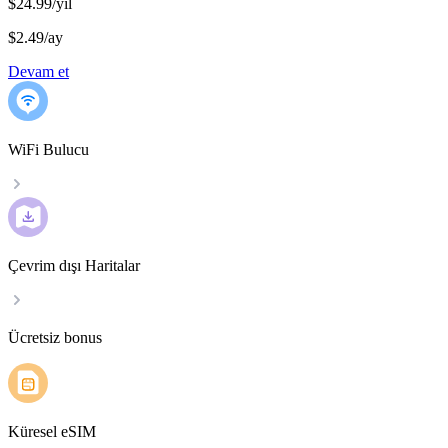
$24.99/yıl
$2.49
/
ay
Devam et
WiFi Bulucu
Çevrim dışı Haritalar
Ücretsiz bonus
Küresel eSIM