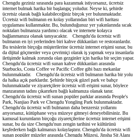
Chengdu geziniz sırasında para kazanmak istiyorsanız, ücretsiz
internet bulmak harika bir başlangıç ​​yoludur. Neyse ki, şehirde
ücretsiz olarak bağlı kalabileceğiniz birçok yer bulunmaktadır.
Ücretsiz wifi bulmanın en kolay yollarından biri wifi haritası
uygulaması kullanmaktır. Bu, bulunduğunuz yer yakınlarında sıcak
noktaları bulmanıza yardımcı olacak ve internete kolayca
bağlanmanıza olanak tanıyacaktır. Chengdu'da ücretsiz wifi
bulmanın en iyi yerlerinden biri kahve dükkanları ve restoranlardır.
Bu tesislerin birçoğu müşterilerine ücretsiz internet erişimi sunar, bu
da dijital göçmenler veya çevrimiçi olarak iş yapmak veya insanlarla
iletişimde kalmak zorunda olan gezginler için harika bir seçim yapar.
Chengdu'da ücretsiz wifi sunan kahve dükkanları arasında
Starbucks, Costa Coffee ve Pacific Coffee gibi bazı mekanlar
bulunmaktadır. Chengdu'da ücretsiz wifi bulmanın harika bir yolu
da halka açık parklardır. Şehirde birçok güzel park ve bahçe
bulunmaktadır ve ziyaretçilere ücretsiz wifi erişimi sunar, böylece
manzaranın tadını çıkarırken bağlı kalmanıza olanak tanır.
Chengdu'da ücretsiz wifi sunan popüler parklar arasında People's
Park, Nanjiao Park ve Chengdu Yongling Park bulunmaktadır.
Chengdu'da ücretsiz wifi bulmanın daha benzersiz yollarını
arıyorsanız, kütüphane veya müzeye gitmeyi deneyebilirsiniz. Bu
kamusal kurumların birçoğu ziyaretçilerine ücretsiz internet erişimi
sunar, bu da size Chengdu'nun zengin tarihini ve kültürünü
keşfederken bağlı kalmanızı kolaylaştırır. Chengdu'da ücretsiz wifi
sunan popüler müzeler arasında Chengdu Müzesi, Jinsha Sit Alanı