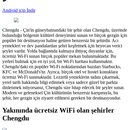
Android için İndir
Chengdu
-
Çin'in güneybatısındaki bir şehir olan Chengdu, üzerinde
bulunduğu bölgenin kültürel deneyimini sunan ve birçok gezgin için
popüler bir destinasyon haline getiren benzersiz bir şehirdir. Acı
yemekleri ve dev pandalardan şehri keşfetmek için heyecan verici
şeyler vardır. Yolda bağlantıda kalmaya ihtiyaç duyanlar için,
ücretsiz Wi-Fi sunan birçok popüler mekan bulunmaktadır. Bu
yerleri bulmak için en iyi yol, bir Wi-Fi haritası kullanmaktır.
Chengdu'daki en popüler Wi-Fi noktalarından bazıları Starbucks,
KFC ve McDonald's'tır. Ayrıca, birçok otel ve hostel konuklara
ücretsiz Wi-Fi sunmaktadır. Lezzetli yemeklerin tadını çıkarmak,
yerel tarih hakkında bilgi edinmek veya sadece güzel bir parkta
dinlenmek istiyorsanız, Chengdu size hitap edecek bir şeyler sunar.
Modern ve geleneksel Çin kültürünün benzersiz karışımıyla, bu
şehir, her gezgin için ziyaret edilmesi gereken bir destinasyondur.
Yakınında ücretsiz WiFi olan şehirler
Chengdu