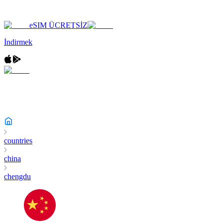
eSIM ÜCRETSİZ
İndirmek
countries
china
chengdu