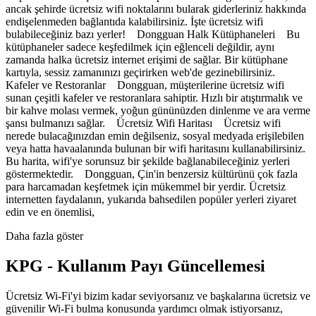
ancak şehirde ücretsiz wifi noktalarını bularak giderleriniz hakkında
endişelenmeden bağlantıda kalabilirsiniz. İşte ücretsiz wifi
bulabileceğiniz bazı yerler! Dongguan Halk Kütüphaneleri Bu
kütüphaneler sadece keşfedilmek için eğlenceli değildir, aynı
zamanda halka ücretsiz internet erişimi de sağlar. Bir kütüphane
kartıyla, sessiz zamanınızı geçirirken web'de gezinebilirsiniz.
Kafeler ve Restoranlar Dongguan, müşterilerine ücretsiz wifi
sunan çeşitli kafeler ve restoranlara sahiptir. Hızlı bir atıştırmalık ve
bir kahve molası vermek, yoğun gününüzden dinlenme ve ara verme
şansı bulmanızı sağlar. Ücretsiz Wifi Haritası Ücretsiz wifi
nerede bulacağınızdan emin değilseniz, sosyal medyada erişilebilen
veya hatta havaalanında bulunan bir wifi haritasını kullanabilirsiniz.
Bu harita, wifi'ye sorunsuz bir şekilde bağlanabileceğiniz yerleri
göstermektedir. Dongguan, Çin'in benzersiz kültürünü çok fazla
para harcamadan keşfetmek için mükemmel bir yerdir. Ücretsiz
internetten faydalanın, yukarıda bahsedilen popüler yerleri ziyaret
edin ve en önemlisi,
Daha fazla göster
KPG - Kullanım Payı Güncellemesi
Ücretsiz Wi-Fi'yi bizim kadar seviyorsanız ve başkalarına ücretsiz ve
güvenilir Wi-Fi bulma konusunda yardımcı olmak istiyorsanız,