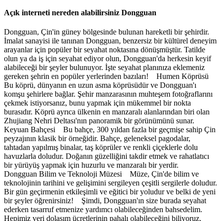
Açık interneti nereden alabilirsiniz Dongguan
Dongguan, Çin'in güney bölgesinde bulunan hareketli bir şehirdir.
İmalat sanayisi ile tanınan Dongguan, benzersiz bir kültürel deneyim
arayanlar için popüler bir seyahat noktasına dönüşmüştür. Tatilde
olun ya da iş için seyahat ediyor olun, Dongguan'da herkesin keyif
alabileceği bir şeyler bulunuyor. İşte seyahat planınıza eklemeniz
gereken şehrin en popüler yerlerinden bazıları! Humen Köprüsü
Bu köprü, dünyanın en uzun asma köprüsüdür ve Dongguan'ı
komşu şehirlere bağlar. Şehir manzarasının muhteşem fotoğraflarını
çekmek istiyorsanız, bunu yapmak için mükemmel bir nokta
burasıdır. Köprü ayrıca ülkenin en manzaralı alanlarından biri olan
Zhujiang Nehri Deltası'nın panoramik bir görünümünü sunar.
Keyuan Bahçesi Bu bahçe, 300 yıldan fazla bir geçmişe sahip Çin
peyzajının klasik bir örneğidir. Bahçe, geleneksel pagodalar,
tahtadan yapılmış binalar, taş köprüler ve renkli çiçeklerle dolu
havuzlarla doludur. Doğanın güzelliğini takdir etmek ve rahatlatıcı
bir yürüyüş yapmak için huzurlu ve manzaralı bir yerdir.
Dongguan Bilim ve Teknoloji Müzesi Müze, Çin'de bilim ve
teknolojinin tarihini ve gelişimini sergileyen çeşitli sergilerle doludur.
Bir gün geçirmenin etkileşimli ve eğitici bir yoludur ve belki de yeni
bir şeyler öğrenirsiniz! Şimdi, Dongguan'ın size burada seyahat
ederken tasarruf etmenize yardımcı olabileceğinden bahsedelim.
Hepimiz veri dolaşım ücretlerinin pahalı olabileceğini biliyoruz,