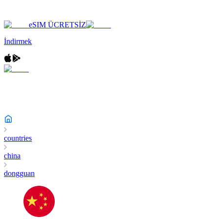
eSIM ÜCRETSİZ
İndirmek
countries
china
dongguan