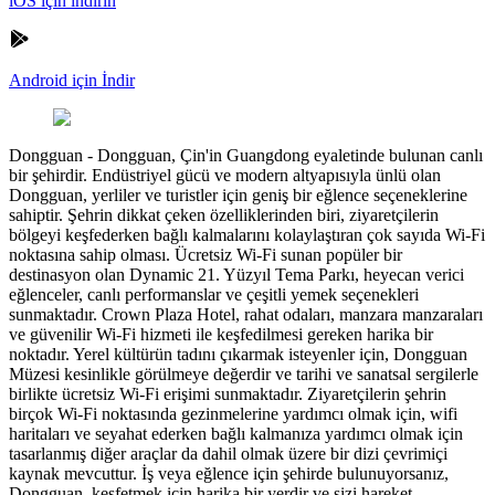
iOS için indirin
Android için İndir
Dongguan
-
Dongguan, Çin'in Guangdong eyaletinde bulunan canlı
bir şehirdir. Endüstriyel gücü ve modern altyapısıyla ünlü olan
Dongguan, yerliler ve turistler için geniş bir eğlence seçeneklerine
sahiptir. Şehrin dikkat çeken özelliklerinden biri, ziyaretçilerin
bölgeyi keşfederken bağlı kalmalarını kolaylaştıran çok sayıda Wi-Fi
noktasına sahip olması. Ücretsiz Wi-Fi sunan popüler bir
destinasyon olan Dynamic 21. Yüzyıl Tema Parkı, heyecan verici
eğlenceler, canlı performanslar ve çeşitli yemek seçenekleri
sunmaktadır. Crown Plaza Hotel, rahat odaları, manzara manzaraları
ve güvenilir Wi-Fi hizmeti ile keşfedilmesi gereken harika bir
noktadır. Yerel kültürün tadını çıkarmak isteyenler için, Dongguan
Müzesi kesinlikle görülmeye değerdir ve tarihi ve sanatsal sergilerle
birlikte ücretsiz Wi-Fi erişimi sunmaktadır. Ziyaretçilerin şehrin
birçok Wi-Fi noktasında gezinmelerine yardımcı olmak için, wifi
haritaları ve seyahat ederken bağlı kalmanıza yardımcı olmak için
tasarlanmış diğer araçlar da dahil olmak üzere bir dizi çevrimiçi
kaynak mevcuttur. İş veya eğlence için şehirde bulunuyorsanız,
Dongguan, keşfetmek için harika bir yerdir ve sizi hareket