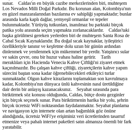
sunar. Caldas'ın en büyük cazibe merkezlerinden biri, muhteşem
Los Nevados Milli Doğal Parkıdır. Bu korunan alan, Kolombiya'nın
en güzel manzaralarından bazılarına ev sahipliği yapmaktadır; bunlar
arasında karla kaplı dağlar, yemyeşil ormanlar ve tepeler
bulunmaktadır. Yürüyüş tutkunları, inanılmaz bu parktaki birçok
patika yolu arasında seçim yapmakta zorlanacaklardır. Caldas'taki
başka görülmesi gereken yerlerden biri de muhteşem Santa Rosa de
Cabal Sıcak Kaynaklarıdır. Bu doğal sıcak kaynaklar, iyileştirici
özellikleriyle tanınır ve keşfetme dolu uzun bir günün ardından
dinlenmek ve yenilenmek için mükemmel bir yerdir. Yatıştırıcı sular
ve sakin çevre, onu bir huzur vahası haline getirir. Tarih
meraklıları için Hacienda Venecia Kahve Çiftliği'ni ziyaret etmek
kaçınılmazdır. Bu çalışan kahve çiftliği, ziyaretçilerin kahve yapım
sürecini baştan sona kadar öğrenebilecekleri etkileyici turlar
sunmaktadır. Olgun kahve kirazlarını toplamaktan son kavrulmaya
kadar, Kolombiya'nın dünyaca ünlü kahvesinin nasıl üretildiğine
dair derin bir anlayış kazanacaksınız. Seyahat sırasında para
biriktirmek söz konusu olduğunda, Caldas, bütçe dostu gezginler
için birçok seçenek sunar. Para biriktirmenin harika bir yolu, şehrin
birçok ücretsiz WiFi noktasından faydalanmaktır. Seyahat planlama
ve navigasyon için internete olan artan bağımlılık göz önüne
alındığında, ücretsiz WiFi'ye erişiminiz veri ücretlerinden tasarruf
etmenize veya pahalı internet paketleri satın almanıza önemli bir fark
yaratabilir.