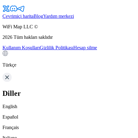
Çevrimiçi harita
Blog
Yardım merkezi
WiFi Map LLC ©
2026
Tüm hakları saklıdır
Kullanım Koşulları
Gizlilik Politikası
Hesap silme
Türkçe
Diller
English
Español
Français
Italiano