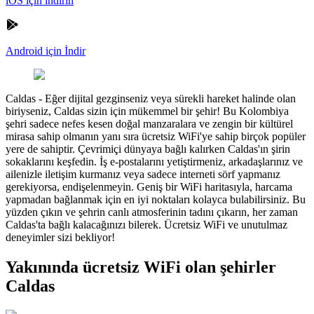
iOS için indirin
Android için İndir
Caldas
-
Eğer dijital gezginseniz veya sürekli hareket halinde olan
biriyseniz, Caldas sizin için mükemmel bir şehir! Bu Kolombiya
şehri sadece nefes kesen doğal manzaralara ve zengin bir kültürel
mirasa sahip olmanın yanı sıra ücretsiz WiFi'ye sahip birçok popüler
yere de sahiptir. Çevrimiçi dünyaya bağlı kalırken Caldas'ın şirin
sokaklarını keşfedin. İş e-postalarını yetiştirmeniz, arkadaşlarınız ve
ailenizle iletişim kurmanız veya sadece interneti sörf yapmanız
gerekiyorsa, endişelenmeyin. Geniş bir WiFi haritasıyla, harcama
yapmadan bağlanmak için en iyi noktaları kolayca bulabilirsiniz. Bu
yüzden çıkın ve şehrin canlı atmosferinin tadını çıkarın, her zaman
Caldas'ta bağlı kalacağınızı bilerek. Ücretsiz WiFi ve unutulmaz
deneyimler sizi bekliyor!
Yakınında ücretsiz WiFi olan şehirler
Caldas