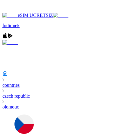
eSIM ÜCRETSİZ
İndirmek
countries
czech republic
olomouc