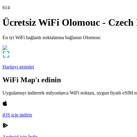
614
Ücretsiz WiFi
Olomouc
-
Czech 
En iyi WiFi bağlantı noktalarına bağlanın
Olomouc
Haritayı genişlet
WiFi Map'ı edinin
Uygulamayı indirerek milyonlarca WiFi noktası, uygun fiyatlı eSIM m
iOS için indirin
Android için İndir