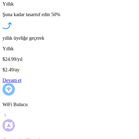
Yıllık
Şuna kadar tasarruf edin
50%
yıllık üyeliğe geçerek
Yıllık
$24.99/yıl
$2.49
/
ay
Devam et
WiFi Bulucu