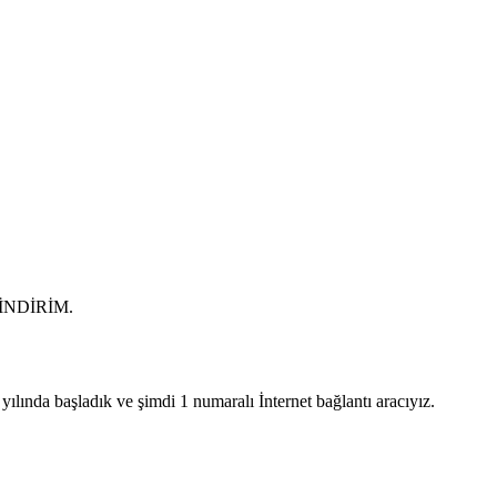
0 İNDİRİM.
lında başladık ve şimdi 1 numaralı İnternet bağlantı aracıyız.