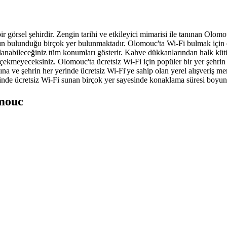
rsel şehirdir. Zengin tarihi ve etkileyici mimarisi ile tanınan Olomouc
'ın bulunduğu birçok yer bulunmaktadır. Olomouc'ta Wi-Fi bulmak için en
e bağlanabileceğiniz tüm konumları gösterir. Kahve dükkanlarından halk kü
çekmeyeceksiniz. Olomouc'ta ücretsiz Wi-Fi için popüler bir yer şehrin 
na ve şehrin her yerinde ücretsiz Wi-Fi'ye sahip olan yerel alışveriş merk
erinde ücretsiz Wi-Fi sunan birçok yer sayesinde konaklama süresi boyunca
omouc