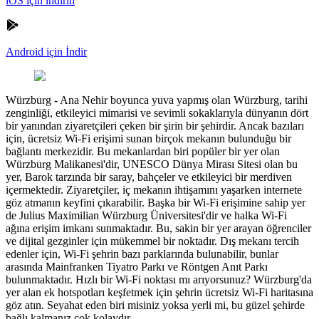
iOS için indirin
Android için İndir
Würzburg
-
Ana Nehir boyunca yuva yapmış olan Würzburg, tarihi
zenginliği, etkileyici mimarisi ve sevimli sokaklarıyla dünyanın dört
bir yanından ziyaretçileri çeken bir şirin bir şehirdir. Ancak bazıları
için, ücretsiz Wi-Fi erişimi sunan birçok mekanın bulunduğu bir
bağlantı merkezidir. Bu mekanlardan biri popüler bir yer olan
Würzburg Malikanesi'dir, UNESCO Dünya Mirası Sitesi olan bu
yer, Barok tarzında bir saray, bahçeler ve etkileyici bir merdiven
içermektedir. Ziyaretçiler, iç mekanın ihtişamını yaşarken internete
göz atmanın keyfini çıkarabilir. Başka bir Wi-Fi erişimine sahip yer
de Julius Maximilian Würzburg Üniversitesi'dir ve halka Wi-Fi
ağına erişim imkanı sunmaktadır. Bu, sakin bir yer arayan öğrenciler
ve dijital gezginler için mükemmel bir noktadır. Dış mekanı tercih
edenler için, Wi-Fi şehrin bazı parklarında bulunabilir, bunlar
arasında Mainfranken Tiyatro Parkı ve Röntgen Anıt Parkı
bulunmaktadır. Hızlı bir Wi-Fi noktası mı arıyorsunuz? Würzburg'da
yer alan ek hotspotları keşfetmek için şehrin ücretsiz Wi-Fi haritasına
göz atın. Seyahat eden biri misiniz yoksa yerli mi, bu güzel şehirde
bağlı kalmanız çok kolaydır.