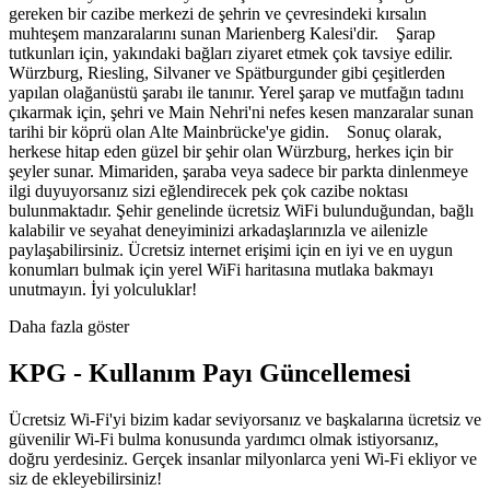
gereken bir cazibe merkezi de şehrin ve çevresindeki kırsalın
muhteşem manzaralarını sunan Marienberg Kalesi'dir. Şarap
tutkunları için, yakındaki bağları ziyaret etmek çok tavsiye edilir.
Würzburg, Riesling, Silvaner ve Spätburgunder gibi çeşitlerden
yapılan olağanüstü şarabı ile tanınır. Yerel şarap ve mutfağın tadını
çıkarmak için, şehri ve Main Nehri'ni nefes kesen manzaralar sunan
tarihi bir köprü olan Alte Mainbrücke'ye gidin. Sonuç olarak,
herkese hitap eden güzel bir şehir olan Würzburg, herkes için bir
şeyler sunar. Mimariden, şaraba veya sadece bir parkta dinlenmeye
ilgi duyuyorsanız sizi eğlendirecek pek çok cazibe noktası
bulunmaktadır. Şehir genelinde ücretsiz WiFi bulunduğundan, bağlı
kalabilir ve seyahat deneyiminizi arkadaşlarınızla ve ailenizle
paylaşabilirsiniz. Ücretsiz internet erişimi için en iyi ve en uygun
konumları bulmak için yerel WiFi haritasına mutlaka bakmayı
unutmayın. İyi yolculuklar!
Daha fazla göster
KPG - Kullanım Payı Güncellemesi
Ücretsiz Wi-Fi'yi bizim kadar seviyorsanız ve başkalarına ücretsiz ve
güvenilir Wi-Fi bulma konusunda yardımcı olmak istiyorsanız,
doğru yerdesiniz. Gerçek insanlar milyonlarca yeni Wi-Fi ekliyor ve
siz de ekleyebilirsiniz!