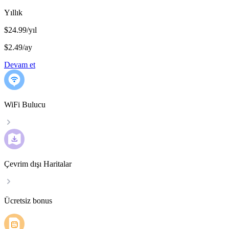
Yıllık
$24.99/yıl
$2.49
/
ay
Devam et
WiFi Bulucu
Çevrim dışı Haritalar
Ücretsiz bonus