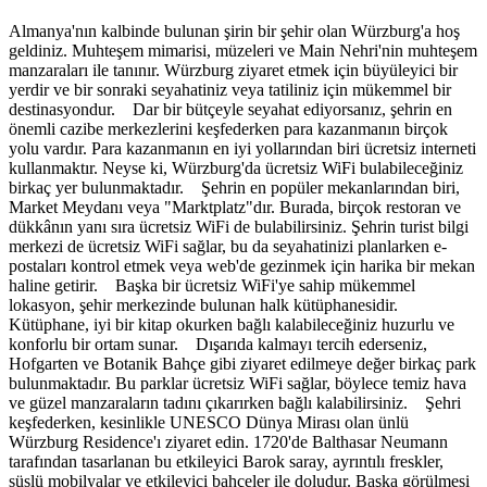
Almanya'nın kalbinde bulunan şirin bir şehir olan Würzburg'a hoş
geldiniz. Muhteşem mimarisi, müzeleri ve Main Nehri'nin muhteşem
manzaraları ile tanınır. Würzburg ziyaret etmek için büyüleyici bir
yerdir ve bir sonraki seyahatiniz veya tatiliniz için mükemmel bir
destinasyondur. Dar bir bütçeyle seyahat ediyorsanız, şehrin en
önemli cazibe merkezlerini keşfederken para kazanmanın birçok
yolu vardır. Para kazanmanın en iyi yollarından biri ücretsiz interneti
kullanmaktır. Neyse ki, Würzburg'da ücretsiz WiFi bulabileceğiniz
birkaç yer bulunmaktadır. Şehrin en popüler mekanlarından biri,
Market Meydanı veya "Marktplatz"dır. Burada, birçok restoran ve
dükkânın yanı sıra ücretsiz WiFi de bulabilirsiniz. Şehrin turist bilgi
merkezi de ücretsiz WiFi sağlar, bu da seyahatinizi planlarken e-
postaları kontrol etmek veya web'de gezinmek için harika bir mekan
haline getirir. Başka bir ücretsiz WiFi'ye sahip mükemmel
lokasyon, şehir merkezinde bulunan halk kütüphanesidir.
Kütüphane, iyi bir kitap okurken bağlı kalabileceğiniz huzurlu ve
konforlu bir ortam sunar. Dışarıda kalmayı tercih ederseniz,
Hofgarten ve Botanik Bahçe gibi ziyaret edilmeye değer birkaç park
bulunmaktadır. Bu parklar ücretsiz WiFi sağlar, böylece temiz hava
ve güzel manzaraların tadını çıkarırken bağlı kalabilirsiniz. Şehri
keşfederken, kesinlikle UNESCO Dünya Mirası olan ünlü
Würzburg Residence'ı ziyaret edin. 1720'de Balthasar Neumann
tarafından tasarlanan bu etkileyici Barok saray, ayrıntılı freskler,
süslü mobilyalar ve etkileyici bahçeler ile doludur. Başka görülmesi