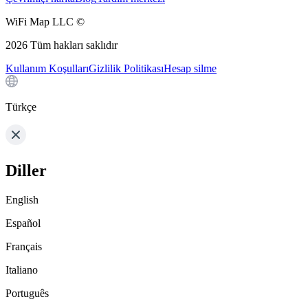
WiFi Map LLC ©
2026
Tüm hakları saklıdır
Kullanım Koşulları
Gizlilik Politikası
Hesap silme
Türkçe
Diller
English
Español
Français
Italiano
Português