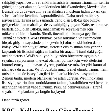
sahipliği yapan cesur ve renkli mimarisiyle tanınan Tiraná'nın, şehrin
göbeğinde yer alan en ikoniklerinden biri Skanderbeg Meydanı'dır.
Burada yürüyüş yapabilir ve ferahlatıcı atmosferin tadını çıkarırken
şehrin tarihine kendinizi kaptırabilirsiniz. Daha modern bir şey
arıyorsanız, Tiraná aynı zamanda trend olan Blloku gibi birçok
gelişmekte olan mahalleye de ev sahipliği yapıyor. Kafe, restoran ve
barlarla dolu olan Blloku, rahatlamak ve sosyalleşmek için
mükemmel bir mekandır. Şimdi, önemli olan konuya geçelim -
Tiraná'da ücretsiz Wi-Fi bulmak. Şehir hükümeti ve işletmelerin
birçok girişimi sayesinde artık çevrimiçi olmak eskisinden daha
kolay. Wi-Fi Map uygulaması, ücretsiz erişim sunan tüm yerlerin
kapsamlı bir listesini sağlayan harika bir araçtır. Tiraná'daki çoğu
otel de ücretsiz Wi-Fi sunuyor, bu yüzden bütçenize uygun bir
seyahat yapıyorsanız, mevcut olanları görmek için web sitelerini
kontrol etmeyi unutmayın. Ayrıca, parklar ve müzeler gibi kamusal
alanlarda da ücretsiz Wi-Fi bulabilirsiniz. Genel olarak, Tiraná, hem
turistler hem de iş seyahatçileri için harika bir destinasyondur.
Zengin tarihi, modern olanakları ve artan ücretsiz Wi-Fi noktaları
listesiyle, şehrin tüm sunduklarının tadını çıkarabilirken veri ücretleri
üzerinden tasarruf yapabilirsiniz. Peki, ne bekliyorsunuz? Tiraná
seyahatinizi planlamaya bugün başlayın!
Daha fazla göster
KPG - Kullanım Payı Güncellemesi