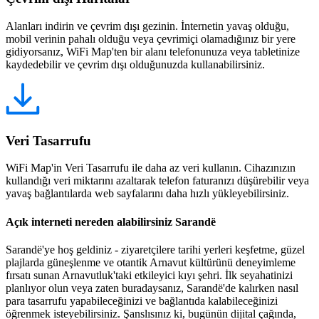
Alanları indirin ve çevrim dışı gezinin. İnternetin yavaş olduğu,
mobil verinin pahalı olduğu veya çevrimiçi olamadığınız bir yere
gidiyorsanız, WiFi Map'ten bir alanı telefonunuza veya tabletinize
kaydedebilir ve çevrim dışı olduğunuzda kullanabilirsiniz.
Veri Tasarrufu
WiFi Map'in Veri Tasarrufu ile daha az veri kullanın. Cihazınızın
kullandığı veri miktarını azaltarak telefon faturanızı düşürebilir veya
yavaş bağlantılarda web sayfalarını daha hızlı yükleyebilirsiniz.
Açık interneti nereden alabilirsiniz Sarandë
Sarandë'ye hoş geldiniz - ziyaretçilere tarihi yerleri keşfetme, güzel
plajlarda güneşlenme ve otantik Arnavut kültürünü deneyimleme
fırsatı sunan Arnavutluk'taki etkileyici kıyı şehri. İlk seyahatinizi
planlıyor olun veya zaten buradaysanız, Sarandë'de kalırken nasıl
para tasarrufu yapabileceğinizi ve bağlantıda kalabileceğinizi
öğrenmek isteyebilirsiniz. Şanslısınız ki, bugünün dijital çağında,