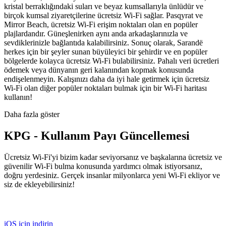
kristal berraklığındaki suları ve beyaz kumsallarıyla ünlüdür ve
birçok kumsal ziyaretçilerine ücretsiz Wi-Fi sağlar. Pasqyrat ve
Mirror Beach, ücretsiz Wi-Fi erişim noktaları olan en popüler
plajlardandır. Güneşlenirken aynı anda arkadaşlarınızla ve
sevdiklerinizle bağlantıda kalabilirsiniz. Sonuç olarak, Sarandë
herkes için bir şeyler sunan büyüleyici bir şehirdir ve en popüler
bölgelerde kolayca ücretsiz Wi-Fi bulabilirsiniz. Pahalı veri ücretleri
ödemek veya dünyanın geri kalanından kopmak konusunda
endişelenmeyin. Kalışınızı daha da iyi hale getirmek için ücretsiz
Wi-Fi olan diğer popüler noktaları bulmak için bir Wi-Fi haritası
kullanın!
Daha fazla göster
KPG - Kullanım Payı Güncellemesi
Ücretsiz Wi-Fi'yi bizim kadar seviyorsanız ve başkalarına ücretsiz ve
güvenilir Wi-Fi bulma konusunda yardımcı olmak istiyorsanız,
doğru yerdesiniz. Gerçek insanlar milyonlarca yeni Wi-Fi ekliyor ve
siz de ekleyebilirsiniz!
iOS için indirin