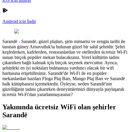
iOS için indirin
Android için İndir
Sarandë
-
Sarandë, güzel plajları, şirin mimarisi ve zengin tarihi ile
tanınan güney Arnavutluk'ta bulunan güzel bir sahil şehridir. Şehri
keşfederken, kafelerden, restoranlardan ve otellerden ücretsiz Wi-Fi
sunan birçok popüler mekan bulacaksınız. Yerel kültürün tadını
çıkarırken bağlı kalmak için birçok seçenek mevcuttur. Ayrıca,
şehirdeki en iyi noktaları bulmanıza yardımcı olacak bir wifi
haritasına erişebilirsiniz. Sarandë'de Wi-Fi ile en popüler
mekanlardan bazıları Floga Plaj Barı, Mango Plaj Barı ve Sarandë
halk kütüphanesi içermektedir. Öyleyse, neden Sarandë'nin
güzelliğinin tadını çıkarırken deneyimlerinizi dünyayla paylaşarak
ücretsiz Wi-Fi'dan yararlanmayasınız?
Yakınında ücretsiz WiFi olan şehirler
Sarandë