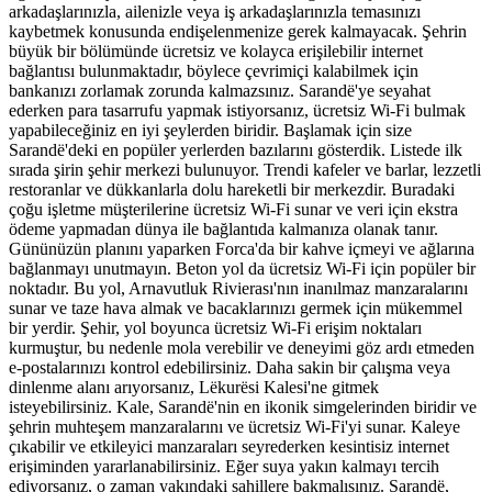
arkadaşlarınızla, ailenizle veya iş arkadaşlarınızla temasınızı
kaybetmek konusunda endişelenmenize gerek kalmayacak. Şehrin
büyük bir bölümünde ücretsiz ve kolayca erişilebilir internet
bağlantısı bulunmaktadır, böylece çevrimiçi kalabilmek için
bankanızı zorlamak zorunda kalmazsınız. Sarandë'ye seyahat
ederken para tasarrufu yapmak istiyorsanız, ücretsiz Wi-Fi bulmak
yapabileceğiniz en iyi şeylerden biridir. Başlamak için size
Sarandë'deki en popüler yerlerden bazılarını gösterdik. Listede ilk
sırada şirin şehir merkezi bulunuyor. Trendi kafeler ve barlar, lezzetli
restoranlar ve dükkanlarla dolu hareketli bir merkezdir. Buradaki
çoğu işletme müşterilerine ücretsiz Wi-Fi sunar ve veri için ekstra
ödeme yapmadan dünya ile bağlantıda kalmanıza olanak tanır.
Gününüzün planını yaparken Forca'da bir kahve içmeyi ve ağlarına
bağlanmayı unutmayın. Beton yol da ücretsiz Wi-Fi için popüler bir
noktadır. Bu yol, Arnavutluk Rivierası'nın inanılmaz manzaralarını
sunar ve taze hava almak ve bacaklarınızı germek için mükemmel
bir yerdir. Şehir, yol boyunca ücretsiz Wi-Fi erişim noktaları
kurmuştur, bu nedenle mola verebilir ve deneyimi göz ardı etmeden
e-postalarınızı kontrol edebilirsiniz. Daha sakin bir çalışma veya
dinlenme alanı arıyorsanız, Lëkurësi Kalesi'ne gitmek
isteyebilirsiniz. Kale, Sarandë'nin en ikonik simgelerinden biridir ve
şehrin muhteşem manzaralarını ve ücretsiz Wi-Fi'yi sunar. Kaleye
çıkabilir ve etkileyici manzaraları seyrederken kesintisiz internet
erişiminden yararlanabilirsiniz. Eğer suya yakın kalmayı tercih
ediyorsanız, o zaman yakındaki sahillere bakmalısınız. Sarandë,