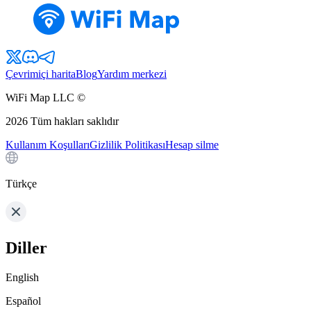
Çevrimiçi harita
Blog
Yardım merkezi
WiFi Map LLC ©
2026
Tüm hakları saklıdır
Kullanım Koşulları
Gizlilik Politikası
Hesap silme
Türkçe
Diller
English
Español