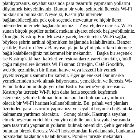
planlıyorsanız, seyahat sırasında para tasarrufu yapmanın yollarını
düşünmek isteyebilirsiniz. Bunun bir yolu, şehirdeki ücretsiz Wi-Fi
noktalarını bulmaktır. Neyse ki, Kastrup'ta internete
bağlanabileceğiniz pek çok seçenek mevcuttur ve hiçbir ücret
ödemeden internete bağlanabilirsiniz. Ziyaretçilere ücretsiz Wi-Fi
sunan birçok popüler turistik mekanı ziyaret ederek başlayabilirsiniz.
Örneğin, Kastrup Fort Müzesi ziyaretçilere ücretsiz Wi-Fi sağlar,
böylece şehrin tarihini öğrenirken bağlantıda kalabilirsiniz. Benzer
şekilde, Kastrup Deniz Banyosu, plajın keyfini çıkarırken internete
bağlı kalabileceğiniz mükemmel bir mekandır. Başka bir seçenek
ise Kastrup'taki bazı kafeleri ve restoranları ziyaret etmektir, çünkü
çoğu müşterilere ücretsiz Wi-Fi sunar. Örneğin, Café Goodlife,
web'de gezinirken bir fincan kahve veya lezzetli bir yemek
yiyebileceğiniz samimi bir kafedir. Eğer geleneksel Danimarka
yemeklerinden zevk almak istiyorsanız, yemeklerin ve ücretsiz Wi-
Fi'nin bolca bulunduğu yer olan Bistro Boheme'ye gitmelisiniz.
Kastrup'ta ücretsiz Wi-Fi için daha fazla seçenek keşfetmek
isterseniz, şehirde bulunan tüm hotspot'ları bulmanıza yardımcı
olacak bir Wi-Fi haritası kullanabilirsiniz. Bu, pahalı veri planları
üzerinden para tasarrufu yapmanıza ve seyahat boyunca bağlantıda
kalmanıza yardımcı olacaktır. Sonuç olarak, Kastrup'a seyahat
etmek heyecan verici bir deneyim olabilir, ancak seyahat sırasında
para tasarrufu yapmanın yollarını bulmak önemlidir. Şehir genelinde
bulunan birçok ücretsiz Wi-Fi hotspotundan faydalanarak, bankanızı
bozmadan bağlantıda kalabilirsiniz. Popüler turistik mekanları