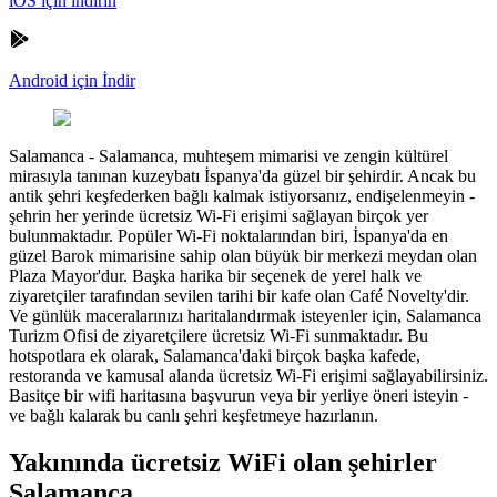
iOS için indirin
Android için İndir
Salamanca
-
Salamanca, muhteşem mimarisi ve zengin kültürel
mirasıyla tanınan kuzeybatı İspanya'da güzel bir şehirdir. Ancak bu
antik şehri keşfederken bağlı kalmak istiyorsanız, endişelenmeyin -
şehrin her yerinde ücretsiz Wi-Fi erişimi sağlayan birçok yer
bulunmaktadır. Popüler Wi-Fi noktalarından biri, İspanya'da en
güzel Barok mimarisine sahip olan büyük bir merkezi meydan olan
Plaza Mayor'dur. Başka harika bir seçenek de yerel halk ve
ziyaretçiler tarafından sevilen tarihi bir kafe olan Café Novelty'dir.
Ve günlük maceralarınızı haritalandırmak isteyenler için, Salamanca
Turizm Ofisi de ziyaretçilere ücretsiz Wi-Fi sunmaktadır. Bu
hotspotlara ek olarak, Salamanca'daki birçok başka kafede,
restoranda ve kamusal alanda ücretsiz Wi-Fi erişimi sağlayabilirsiniz.
Basitçe bir wifi haritasına başvurun veya bir yerliye öneri isteyin -
ve bağlı kalarak bu canlı şehri keşfetmeye hazırlanın.
Yakınında ücretsiz WiFi olan şehirler
Salamanca