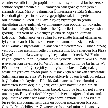
edenler ve tatilciler için popüler bir destinasyondur, ki bu benzersiz
şehirde sergilenmektedir. Salamanca'daki göze çarpan yerler
arasında Plaza Mayor, Salamanca Üniversitesi ve Eski Salamanca
Katedrali gibi, şehrin benzersiz geçmiğine ışık tutan yerler
bulunmaktadır. Özellikle Plaza Mayor, ziyaretçilerin şehrin
güzelliğini deneyimlemek ve dinlenmek için popüler bir noktadır.
Salamanca büyük ölçüde üniversite öğrencileri tarafından yerleşim
gördüğü için yerli halk ve diğer yolcularla bağlantı kurmak
kolaydır. Salamanca'ya yapılan bir seyahatte tasarruf etmenin en
iyi yollarından biri ücretsiz interneti kullanmaktır. Ziyaret ederken
bağlı kalmak istiyorsanız, Salamanca'nın ücretsiz Wi-Fi sunan birkaç
yeri olduğunu memnuniyetle öğreneceksiniz. Bu yerlerden biri Plaza
Mayor'dur, burada ziyaretçiler güneşin altında ücretsiz Wi-Fi'nin
keyfini çıkarabilirler. Şehirde başka yerlerde ücretsiz Wi-Fi bulmak
isteyenler için çevrimiçi bir Wi-Fi haritası mevcuttur ve bu harita Wi-
Fi'nin mevcut olduğu çeşitli yerleri göstermektedir. Çalışmak için
sessiz bir yer veya arkadaşlarla buluşmak için bir mekan arıyorsanız,
Salamanca'nın ücretsiz Wi-Fi seçenekleriyle uygun fiyatlı bir şekilde
bağlı kalmak kolaydır. Tabii ki, Salamanca sadece teknoloji ve
internetten ibaret değildir. Şehir, canlı gece hayatı ile tanınır, bu
yüzden şehir genelinde bulunan birçok kulüp ve barı ziyaret etmeyi
unutmayın. Bu yerler özellikle yerel üniversite öğrencileri arasında
popülerdir ve onlar her zaman eğlenceye hazırdır. Daha kültürel
bir şeyler arıyorsanız, şehirdeki en popüler müzelerden biri olan
Casa Lis'e gidebilirsiniz. Ziyaretçiler, İspanyol mimarisi, sanatı ve