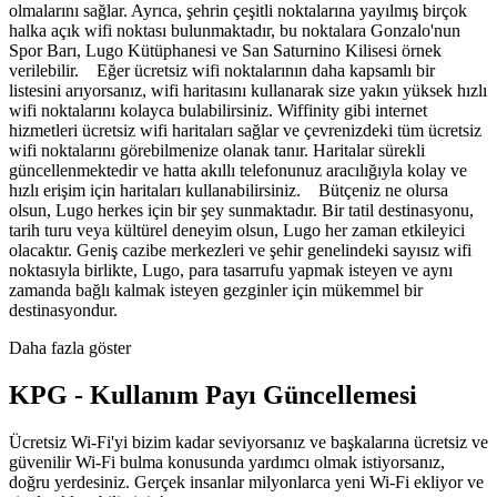
olmalarını sağlar. Ayrıca, şehrin çeşitli noktalarına yayılmış birçok
halka açık wifi noktası bulunmaktadır, bu noktalara Gonzalo'nun
Spor Barı, Lugo Kütüphanesi ve San Saturnino Kilisesi örnek
verilebilir. Eğer ücretsiz wifi noktalarının daha kapsamlı bir
listesini arıyorsanız, wifi haritasını kullanarak size yakın yüksek hızlı
wifi noktalarını kolayca bulabilirsiniz. Wiffinity gibi internet
hizmetleri ücretsiz wifi haritaları sağlar ve çevrenizdeki tüm ücretsiz
wifi noktalarını görebilmenize olanak tanır. Haritalar sürekli
güncellenmektedir ve hatta akıllı telefonunuz aracılığıyla kolay ve
hızlı erişim için haritaları kullanabilirsiniz. Bütçeniz ne olursa
olsun, Lugo herkes için bir şey sunmaktadır. Bir tatil destinasyonu,
tarih turu veya kültürel deneyim olsun, Lugo her zaman etkileyici
olacaktır. Geniş cazibe merkezleri ve şehir genelindeki sayısız wifi
noktasıyla birlikte, Lugo, para tasarrufu yapmak isteyen ve aynı
zamanda bağlı kalmak isteyen gezginler için mükemmel bir
destinasyondur.
Daha fazla göster
KPG - Kullanım Payı Güncellemesi
Ücretsiz Wi-Fi'yi bizim kadar seviyorsanız ve başkalarına ücretsiz ve
güvenilir Wi-Fi bulma konusunda yardımcı olmak istiyorsanız,
doğru yerdesiniz. Gerçek insanlar milyonlarca yeni Wi-Fi ekliyor ve