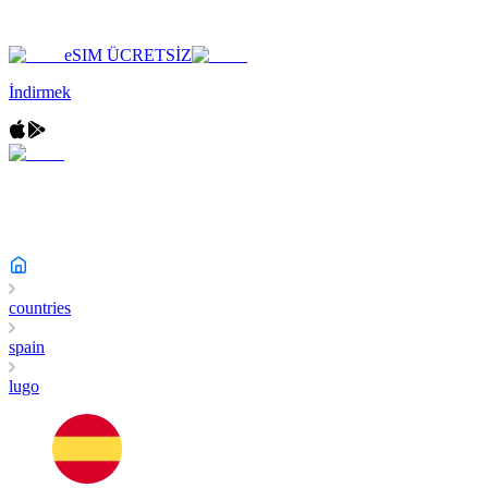
eSIM ÜCRETSİZ
İndirmek
countries
spain
lugo