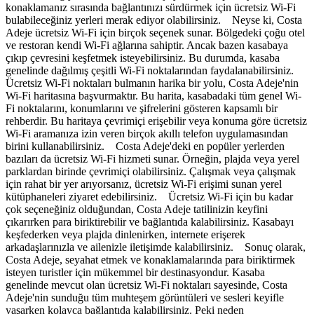
konaklamanız sırasında bağlantınızı sürdürmek için ücretsiz Wi-Fi
bulabileceğiniz yerleri merak ediyor olabilirsiniz. Neyse ki, Costa
Adeje ücretsiz Wi-Fi için birçok seçenek sunar. Bölgedeki çoğu otel
ve restoran kendi Wi-Fi ağlarına sahiptir. Ancak bazen kasabaya
çıkıp çevresini keşfetmek isteyebilirsiniz. Bu durumda, kasaba
genelinde dağılmış çeşitli Wi-Fi noktalarından faydalanabilirsiniz.
Ücretsiz Wi-Fi noktaları bulmanın harika bir yolu, Costa Adeje'nin
Wi-Fi haritasına başvurmaktır. Bu harita, kasabadaki tüm genel Wi-
Fi noktalarını, konumlarını ve şifrelerini gösteren kapsamlı bir
rehberdir. Bu haritaya çevrimiçi erişebilir veya konuma göre ücretsiz
Wi-Fi aramanıza izin veren birçok akıllı telefon uygulamasından
birini kullanabilirsiniz. Costa Adeje'deki en popüler yerlerden
bazıları da ücretsiz Wi-Fi hizmeti sunar. Örneğin, plajda veya yerel
parklardan birinde çevrimiçi olabilirsiniz. Çalışmak veya çalışmak
için rahat bir yer arıyorsanız, ücretsiz Wi-Fi erişimi sunan yerel
kütüphaneleri ziyaret edebilirsiniz. Ücretsiz Wi-Fi için bu kadar
çok seçeneğiniz olduğundan, Costa Adeje tatilinizin keyfini
çıkarırken para biriktirebilir ve bağlantıda kalabilirsiniz. Kasabayı
keşfederken veya plajda dinlenirken, internete erişerek
arkadaşlarınızla ve ailenizle iletişimde kalabilirsiniz. Sonuç olarak,
Costa Adeje, seyahat etmek ve konaklamalarında para biriktirmek
isteyen turistler için mükemmel bir destinasyondur. Kasaba
genelinde mevcut olan ücretsiz Wi-Fi noktaları sayesinde, Costa
Adeje'nin sunduğu tüm muhteşem görüntüleri ve sesleri keyifle
yaşarken kolayca bağlantıda kalabilirsiniz. Peki neden