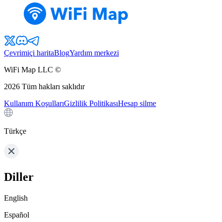
Çevrimiçi harita
Blog
Yardım merkezi
WiFi Map LLC ©
2026
Tüm hakları saklıdır
Kullanım Koşulları
Gizlilik Politikası
Hesap silme
Türkçe
Diller
English
Español