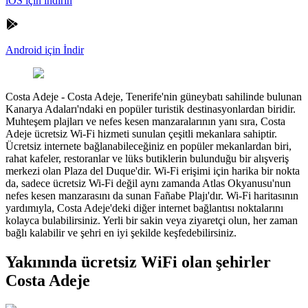
iOS için indirin
Android için İndir
Costa Adeje
-
Costa Adeje, Tenerife'nin güneybatı sahilinde bulunan
Kanarya Adaları'ndaki en popüler turistik destinasyonlardan biridir.
Muhteşem plajları ve nefes kesen manzaralarının yanı sıra, Costa
Adeje ücretsiz Wi-Fi hizmeti sunulan çeşitli mekanlara sahiptir.
Ücretsiz internete bağlanabileceğiniz en popüler mekanlardan biri,
rahat kafeler, restoranlar ve lüks butiklerin bulunduğu bir alışveriş
merkezi olan Plaza del Duque'dir. Wi-Fi erişimi için harika bir nokta
da, sadece ücretsiz Wi-Fi değil aynı zamanda Atlas Okyanusu'nun
nefes kesen manzarasını da sunan Fañabe Plajı'dır. Wi-Fi haritasının
yardımıyla, Costa Adeje'deki diğer internet bağlantısı noktalarını
kolayca bulabilirsiniz. Yerli bir sakin veya ziyaretçi olun, her zaman
bağlı kalabilir ve şehri en iyi şekilde keşfedebilirsiniz.
Yakınında ücretsiz WiFi olan şehirler
Costa Adeje