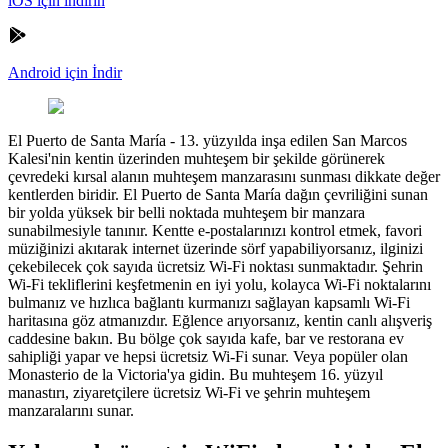
iOS için indirin
Android için İndir
El Puerto de Santa María
-
13. yüzyılda inşa edilen San Marcos
Kalesi'nin kentin üzerinden muhteşem bir şekilde görünerek
çevredeki kırsal alanın muhteşem manzarasını sunması dikkate değer
kentlerden biridir. El Puerto de Santa María dağın çevriliğini sunan
bir yolda yüksek bir belli noktada muhteşem bir manzara
sunabilmesiyle tanınır. Kentte e-postalarınızı kontrol etmek, favori
müziğinizi akıtarak internet üzerinde sörf yapabiliyorsanız, ilginizi
çekebilecek çok sayıda ücretsiz Wi-Fi noktası sunmaktadır. Şehrin
Wi-Fi tekliflerini keşfetmenin en iyi yolu, kolayca Wi-Fi noktalarını
bulmanız ve hızlıca bağlantı kurmanızı sağlayan kapsamlı Wi-Fi
haritasına göz atmanızdır. Eğlence arıyorsanız, kentin canlı alışveriş
caddesine bakın. Bu bölge çok sayıda kafe, bar ve restorana ev
sahipliği yapar ve hepsi ücretsiz Wi-Fi sunar. Veya popüler olan
Monasterio de la Victoria'ya gidin. Bu muhteşem 16. yüzyıl
manastırı, ziyaretçilere ücretsiz Wi-Fi ve şehrin muhteşem
manzaralarını sunar.