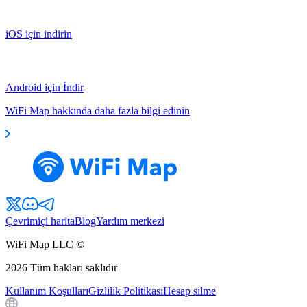
iOS için indirin
Android için İndir
WiFi Map hakkında daha fazla bilgi edinin
Çevrimiçi harita
Blog
Yardım merkezi
WiFi Map LLC ©
2026
Tüm hakları saklıdır
Kullanım Koşulları
Gizlilik Politikası
Hesap silme