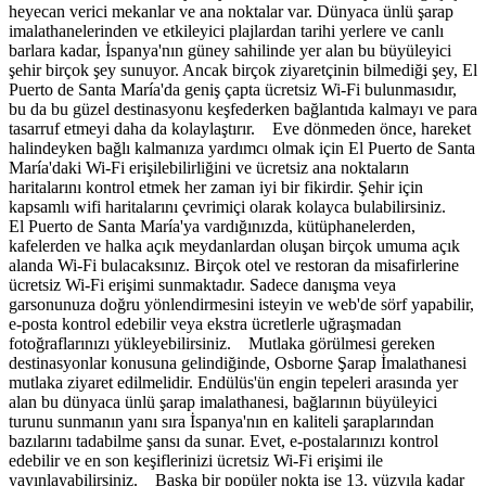
heyecan verici mekanlar ve ana noktalar var. Dünyaca ünlü şarap
imalathanelerinden ve etkileyici plajlardan tarihi yerlere ve canlı
barlara kadar, İspanya'nın güney sahilinde yer alan bu büyüleyici
şehir birçok şey sunuyor. Ancak birçok ziyaretçinin bilmediği şey, El
Puerto de Santa María'da geniş çapta ücretsiz Wi-Fi bulunmasıdır,
bu da bu güzel destinasyonu keşfederken bağlantıda kalmayı ve para
tasarruf etmeyi daha da kolaylaştırır. Eve dönmeden önce, hareket
halindeyken bağlı kalmanıza yardımcı olmak için El Puerto de Santa
María'daki Wi-Fi erişilebilirliğini ve ücretsiz ana noktaların
haritalarını kontrol etmek her zaman iyi bir fikirdir. Şehir için
kapsamlı wifi haritalarını çevrimiçi olarak kolayca bulabilirsiniz.
El Puerto de Santa María'ya vardığınızda, kütüphanelerden,
kafelerden ve halka açık meydanlardan oluşan birçok umuma açık
alanda Wi-Fi bulacaksınız. Birçok otel ve restoran da misafirlerine
ücretsiz Wi-Fi erişimi sunmaktadır. Sadece danışma veya
garsonunuza doğru yönlendirmesini isteyin ve web'de sörf yapabilir,
e-posta kontrol edebilir veya ekstra ücretlerle uğraşmadan
fotoğraflarınızı yükleyebilirsiniz. Mutlaka görülmesi gereken
destinasyonlar konusuna gelindiğinde, Osborne Şarap İmalathanesi
mutlaka ziyaret edilmelidir. Endülüs'ün engin tepeleri arasında yer
alan bu dünyaca ünlü şarap imalathanesi, bağlarının büyüleyici
turunu sunmanın yanı sıra İspanya'nın en kaliteli şaraplarından
bazılarını tadabilme şansı da sunar. Evet, e-postalarınızı kontrol
edebilir ve en son keşiflerinizi ücretsiz Wi-Fi erişimi ile
yayınlayabilirsiniz. Başka bir popüler nokta ise 13. yüzyıla kadar