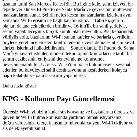
uzanan tarihi San Marcos Kalesi'dir. Bu ilginç kale, şehri izleyen bir
tepede yer alır ve El Puerto de Santa María ve çevresinin muhteşem
manzaralarını sunar. Şehrin nefes kesen manzaralarını izlerken aynı
zamanda Wi-Fi erişimi ile bağlı kalabilirsiniz. Tabii ki, şehrin
plajları da ana çekicilerden biridir ve 16 km'lik bir sahil şeridiyle,
seçim yapabileceğiniz birçok kumlu alan mevcuttur. Plaj kenarındaki
yürüyüş yolu, bazılarının Wi-Fi sunan kafeler ve barlarla çevrilidir,
böylece yerel incelemeleri kontrol edebilir veya deniz esintisini keyif
alırken işlerinizi halledebilirsiniz. Sonuç olarak, El Puerto de Santa
María'yı ziyaret edenler, modern teknolojinin konforları ile tarihi bir
şehrin cazibesinin en iyisini deneyimleme konusunda
heyecanlanabilirler. Ücretsiz Wi-Fi'nin bolca bulunmasıyla seyahat
edenler, bu büyüleyici sahil destinasyonunu keşfederken kolayca
bağlı kalabilir ve para tasarrufu yapabilirler.
Daha fazla göster
KPG - Kullanım Payı Güncellemesi
Ücretsiz Wi-Fi'yi bizim kadar seviyorsanız ve başkalarına ücretsiz ve
güvenilir Wi-Fi bulma konusunda yardımcı olmak istiyorsanız,
doğru yerdesiniz. Gerçek insanlar milyonlarca yeni Wi-Fi ekliyor ve
siz de ekleyebilirsiniz!