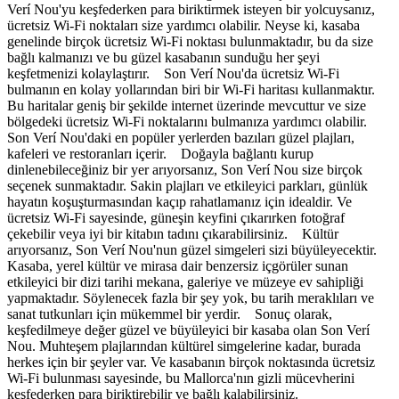
Verí Nou'yu keşfederken para biriktirmek isteyen bir yolcuysanız,
ücretsiz Wi-Fi noktaları size yardımcı olabilir. Neyse ki, kasaba
genelinde birçok ücretsiz Wi-Fi noktası bulunmaktadır, bu da size
bağlı kalmanızı ve bu güzel kasabanın sunduğu her şeyi
keşfetmenizi kolaylaştırır. Son Verí Nou'da ücretsiz Wi-Fi
bulmanın en kolay yollarından biri bir Wi-Fi haritası kullanmaktır.
Bu haritalar geniş bir şekilde internet üzerinde mevcuttur ve size
bölgedeki ücretsiz Wi-Fi noktalarını bulmanıza yardımcı olabilir.
Son Verí Nou'daki en popüler yerlerden bazıları güzel plajları,
kafeleri ve restoranları içerir. Doğayla bağlantı kurup
dinlenebileceğiniz bir yer arıyorsanız, Son Verí Nou size birçok
seçenek sunmaktadır. Sakin plajları ve etkileyici parkları, günlük
hayatın koşuşturmasından kaçıp rahatlamanız için idealdir. Ve
ücretsiz Wi-Fi sayesinde, güneşin keyfini çıkarırken fotoğraf
çekebilir veya iyi bir kitabın tadını çıkarabilirsiniz. Kültür
arıyorsanız, Son Verí Nou'nun güzel simgeleri sizi büyüleyecektir.
Kasaba, yerel kültür ve mirasa dair benzersiz içgörüler sunan
etkileyici bir dizi tarihi mekana, galeriye ve müzeye ev sahipliği
yapmaktadır. Söylenecek fazla bir şey yok, bu tarih meraklıları ve
sanat tutkunları için mükemmel bir yerdir. Sonuç olarak,
keşfedilmeye değer güzel ve büyüleyici bir kasaba olan Son Verí
Nou. Muhteşem plajlarından kültürel simgelerine kadar, burada
herkes için bir şeyler var. Ve kasabanın birçok noktasında ücretsiz
Wi-Fi bulunması sayesinde, bu Mallorca'nın gizli mücevherini
keşfederken para biriktirebilir ve bağlı kalabilirsiniz.