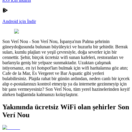
iOS için indirin
Android için İndir
Son Verí Nou
-
Son Verí Nou, İspanya'nın Palma şehrinin
güneydoğusunda bulunan büyüleyici ve huzurlu bir şehirdir. Berrak
suları, kumlu plajları ve yeşil çevresiyle, doğa severler için bir
cennettir. Şehir, birçok ücretsiz wifi sunan kafeleri, restoranları ve
barlarıyla geniş bir yelpaze sunmaktadır. Uzaktan çalışmak
istiyorsanız, en iyi hotspot'ları bulmak için wifi haritalarına göz atın;
Cafe de la Mar, Es Vergeret ve Bar Aquatic gibi yerleri
bulabilirsiniz. Plajda rahat bir günün ardından, neden canlı bir içecek
alıp e-postalarınızı kontrol etmeyip ya da internette gezinmeyip için
bir şans vermeyesiniz? Son Verí Nou, tüm yerel hazinelerinden keyif
alırken bağlantıda kalmanızı kolaylaştırır.
Yakınında ücretsiz WiFi olan şehirler Son
Verí Nou