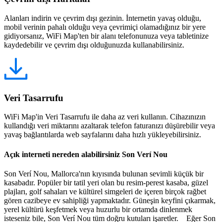
Alanları indirin ve çevrim dışı gezinin. İnternetin yavaş olduğu,
mobil verinin pahalı olduğu veya çevrimiçi olamadığınız bir yere
gidiyorsanız, WiFi Map'ten bir alanı telefonunuza veya tabletinize
kaydedebilir ve çevrim dışı olduğunuzda kullanabilirsiniz.
Veri Tasarrufu
WiFi Map'in Veri Tasarrufu ile daha az veri kullanın. Cihazınızın
kullandığı veri miktarını azaltarak telefon faturanızı düşürebilir veya
yavaş bağlantılarda web sayfalarını daha hızlı yükleyebilirsiniz.
Açık interneti nereden alabilirsiniz Son Verí Nou
Son Verí Nou, Mallorca'nın kıyısında bulunan sevimli küçük bir
kasabadır. Popüler bir tatil yeri olan bu resim-perest kasaba, güzel
plajları, golf sahaları ve kültürel simgeleri de içeren birçok rağbet
gören cazibeye ev sahipliği yapmaktadır. Güneşin keyfini çıkarmak,
yerel kültürü keşfetmek veya huzurlu bir ortamda dinlenmek
isteseniz bile, Son Verí Nou tüm doğru kutuları işaretler. Eğer Son