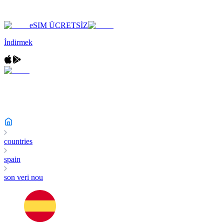
eSIM ÜCRETSİZ
İndirmek
countries
spain
son veri nou