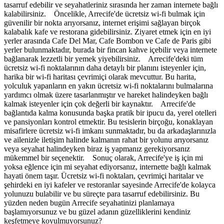
tasarruf edebilir ve seyahatleriniz sırasında her zaman internete bağlı
kalabilirsiniz. Öncelikle, Arrecife'de ücretsiz wi-fi bulmak için
güvenilir bir nokta arıyorsanız, internet erişimi sağlayan birçok
kalabalık kafe ve restorana gidebilirsiniz. Ziyaret etmek için en iyi
yerler arasında Cafe Del Mar, Cafe Bombon ve Cafe de Paris gibi
yerler bulunmaktadır, burada bir fincan kahve içebilir veya internete
bağlanarak lezzetli bir yemek yiyebilirsiniz. Arrecife'deki tüm
ücretsiz wi-fi noktalarının daha detaylı bir planını isteyenler için,
harika bir wi-fi haritası çevrimiçi olarak mevcuttur. Bu harita,
yolculuk yapanların en yakın ücretsiz wi-fi noktalarını bulmalarına
yardımcı olmak üzere tasarlanmıştır ve hareket halindeyken bağlı
kalmak isteyenler için çok değerli bir kaynaktır. Arrecife'de
bağlantıda kalma konusunda başka pratik bir ipucu da, yerel otelleri
ve pansiyonları kontrol etmektir. Bu tesislerin birçoğu, konaklayan
misafirlere ücretsiz wi-fi imkanı sunmaktadır, bu da arkadaşlarınızla
ve ailenizle iletişim halinde kalmanın rahat bir yolunu arıyorsanız
veya seyahat halindeyken biraz iş yapmanız gerekiyorsanız
mükemmel bir seçenektir. Sonuç olarak, Arrecife'ye iş için mi
yoksa eğlence için mi seyahat ediyorsanız, internette bağlı kalmak
hayati önem taşır. Ücretsiz wi-fi noktaları, çevrimiçi haritalar ve
şehirdeki en iyi kafeler ve restoranlar sayesinde Arrecife'de kolayca
yolunuzu bulabilir ve bu süreçte para tasarruf edebilirsiniz. Bu
yüzden neden bugün Arrecife seyahatinizi planlamaya
başlamıyorsunuz ve bu güzel adanın güzelliklerini kendiniz
keşfetmeye koyulmuyorsunuz?