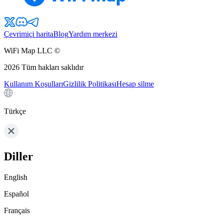
Çevrimiçi harita
Blog
Yardım merkezi
WiFi Map LLC ©
2026
Tüm hakları saklıdır
Kullanım Koşulları
Gizlilik Politikası
Hesap silme
Türkçe
Diller
English
Español
Français