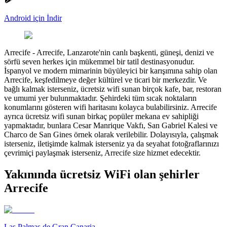
Android için İndir
Arrecife
-
Arrecife, Lanzarote'nin canlı başkenti, güneşi, denizi ve
sörfü seven herkes için mükemmel bir tatil destinasyonudur.
İspanyol ve modern mimarinin büyüleyici bir karışımına sahip olan
Arrecife, keşfedilmeye değer kültürel ve ticari bir merkezdir. Ve
bağlı kalmak isterseniz, ücretsiz wifi sunan birçok kafe, bar, restoran
ve umumi yer bulunmaktadır. Şehirdeki tüm sıcak noktaların
konumlarını gösteren wifi haritasını kolayca bulabilirsiniz. Arrecife
ayrıca ücretsiz wifi sunan birkaç popüler mekana ev sahipliği
yapmaktadır, bunlara Cesar Manrique Vakfı, San Gabriel Kalesi ve
Charco de San Gines örnek olarak verilebilir. Dolayısıyla, çalışmak
isterseniz, iletişimde kalmak isterseniz ya da seyahat fotoğraflarınızı
çevrimiçi paylaşmak isterseniz, Arrecife size hizmet edecektir.
Yakınında ücretsiz WiFi olan şehirler
Arrecife
Las Palmas de Gran Canaria