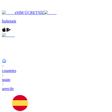
eSIM ÜCRETSİZ
İndirmek
countries
spain
arrecife