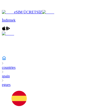
eSIM ÜCRETSİZ
İndirmek
countries
spain
egues