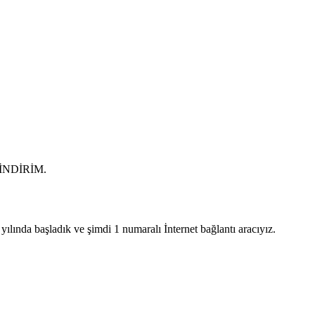
0 İNDİRİM.
lında başladık ve şimdi 1 numaralı İnternet bağlantı aracıyız.