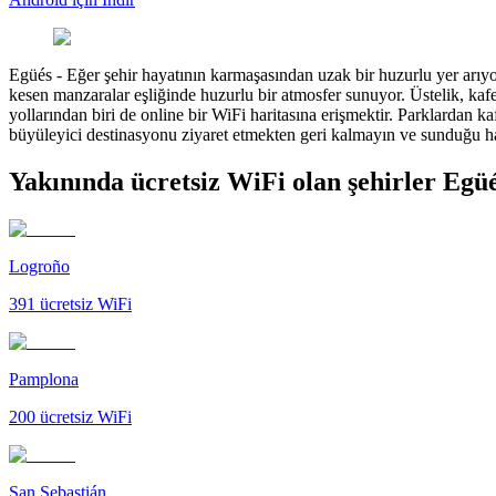
Egüés
-
Eğer şehir hayatının karmaşasından uzak bir huzurlu yer arıyo
kesen manzaralar eşliğinde huzurlu bir atmosfer sunuyor. Üstelik, kaf
yollarından biri de online bir WiFi haritasına erişmektir. Parklardan k
büyüleyici destinasyonu ziyaret etmekten geri kalmayın ve sunduğu h
Yakınında ücretsiz WiFi olan şehirler Egü
Logroño
391
ücretsiz WiFi
Pamplona
200
ücretsiz WiFi
San Sebastián