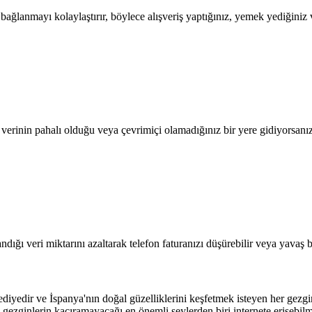
lanmayı kolaylaştırır, böylece alışveriş yaptığınız, yemek yediğiniz ve
l verinin pahalı olduğu veya çevrimiçi olamadığınız bir yere gidiyorsanı
dığı veri miktarını azaltarak telefon faturanızı düşürebilir veya yavaş b
iyedir ve İspanya'nın doğal güzelliklerini keşfetmek isteyen her gezginin 
gezginlerin kaçıramayacağı en önemli şeylerden biri internete erişebilm