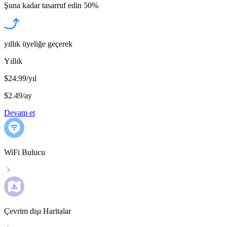
Şuna kadar tasarruf edin
50%
yıllık üyeliğe geçerek
Yıllık
$24.99/yıl
$2.49
/
ay
Devam et
WiFi Bulucu
Çevrim dışı Haritalar