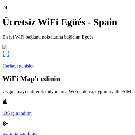
24
Ücretsiz WiFi
Egüés
-
Spain
En iyi WiFi bağlantı noktalarına bağlanın
Egüés
Haritayı genişlet
WiFi Map'ı edinin
Uygulamayı indirerek milyonlarca WiFi noktası, uygun fiyatlı eSIM m
iOS için indirin
Android için İndir