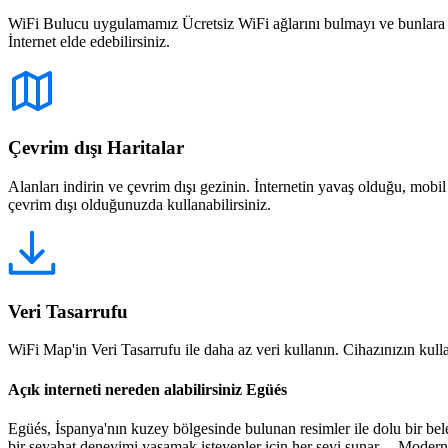
WiFi Bulucu uygulamamız Ücretsiz WiFi ağlarını bulmayı ve bunlara bağ
İnternet elde edebilirsiniz.
Çevrim dışı Haritalar
Alanları indirin ve çevrim dışı gezinin. İnternetin yavaş olduğu, mobi
çevrim dışı olduğunuzda kullanabilirsiniz.
Veri Tasarrufu
WiFi Map'in Veri Tasarrufu ile daha az veri kullanın. Cihazınızın kullan
Açık interneti nereden alabilirsiniz Egüés
Egüés, İspanya'nın kuzey bölgesinde bulunan resimler ile dolu bir beled
bir seyahat deneyimi yaşamak isteyenler için her şeyi sunar. Modern 