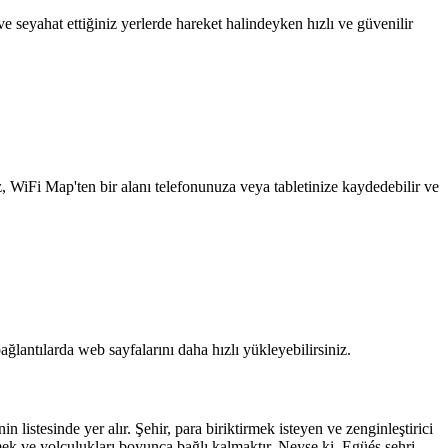
 seyahat ettiğiniz yerlerde hareket halindeyken hızlı ve güvenilir
z, WiFi Map'ten bir alanı telefonunuza veya tabletinize kaydedebilir ve
ağlantılarda web sayfalarını daha hızlı yükleyebilirsiniz.
listesinde yer alır. Şehir, para biriktirmek isteyen ve zenginleştirici
ek ve yolculukları boyunca bağlı kalmaktır. Neyse ki, Egüés şehri