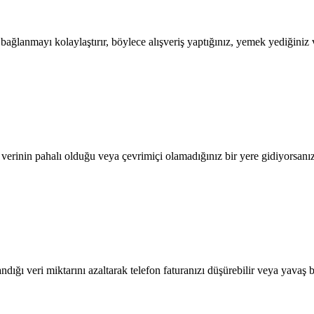
lanmayı kolaylaştırır, böylece alışveriş yaptığınız, yemek yediğiniz ve
l verinin pahalı olduğu veya çevrimiçi olamadığınız bir yere gidiyorsanı
dığı veri miktarını azaltarak telefon faturanızı düşürebilir veya yavaş b