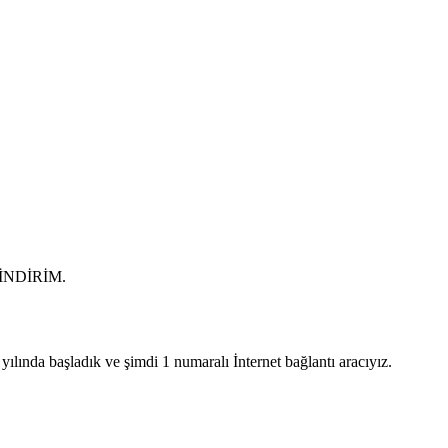
0 İNDİRİM.
lında başladık ve şimdi 1 numaralı İnternet bağlantı aracıyız.