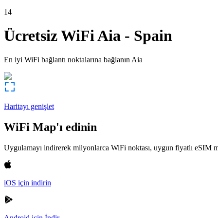
14
Ücretsiz WiFi
Aia
-
Spain
En iyi WiFi bağlantı noktalarına bağlanın
Aia
Haritayı genişlet
WiFi Map'ı edinin
Uygulamayı indirerek milyonlarca WiFi noktası, uygun fiyatlı eSIM m
iOS için indirin
Android için İndir