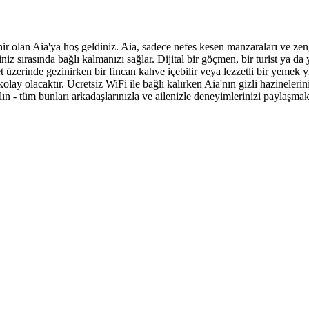
 olan Aia'ya hoş geldiniz. Aia, sadece nefes kesen manzaraları ve zengi
tiniz sırasında bağlı kalmanızı sağlar. Dijital bir göçmen, bir turist ya 
t üzerinde gezinirken bir fincan kahve içebilir veya lezzetli bir yemek yi
 olacaktır. Ücretsiz WiFi ile bağlı kalırken Aia'nın gizli hazinelerini
alın - tüm bunları arkadaşlarınızla ve ailenizle deneyimlerinizi paylaşmak