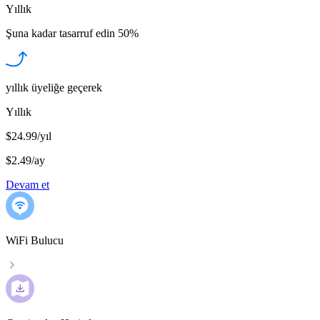
Yıllık
Şuna kadar tasarruf edin
50%
yıllık üyeliğe geçerek
Yıllık
$24.99/yıl
$2.49
/
ay
Devam et
WiFi Bulucu