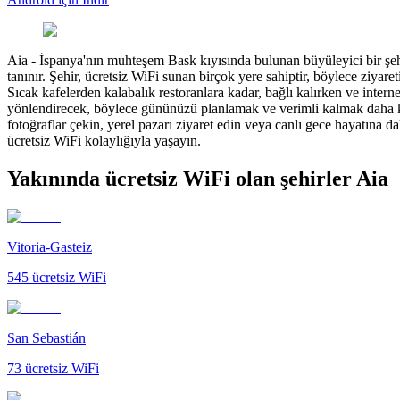
Aia
-
İspanya'nın muhteşem Bask kıyısında bulunan büyüleyici bir şehir
tanınır. Şehir, ücretsiz WiFi sunan birçok yere sahiptir, böylece ziyare
Sıcak kafelerden kalabalık restoranlara kadar, bağlı kalırken ve interne
yönlendirecek, böylece gününüzü planlamak ve verimli kalmak daha kolay
fotoğraflar çekin, yerel pazarı ziyaret edin veya canlı gece hayatına d
ücretsiz WiFi kolaylığıyla yaşayın.
Yakınında ücretsiz WiFi olan şehirler Aia
Vitoria-Gasteiz
545
ücretsiz WiFi
San Sebastián
73
ücretsiz WiFi