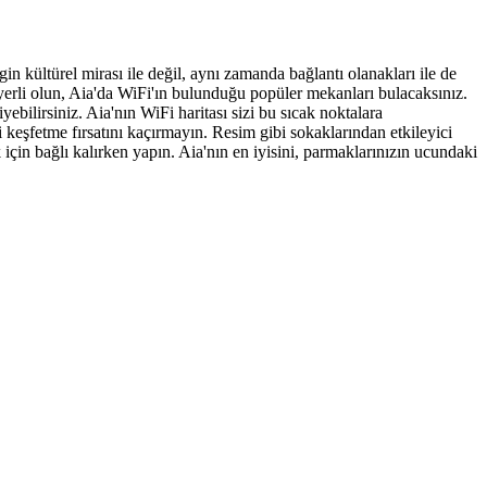
n kültürel mirası ile değil, aynı zamanda bağlantı olanakları ile de
da yerli olun, Aia'da WiFi'ın bulunduğu popüler mekanları bulacaksınız.
yebilirsiniz. Aia'nın WiFi haritası sizi bu sıcak noktalara
 keşfetme fırsatını kaçırmayın. Resim gibi sokaklarından etkileyici
 için bağlı kalırken yapın. Aia'nın en iyisini, parmaklarınızın ucundaki