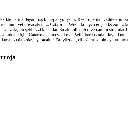
 şekilde harmanlayan hoş bir İspanyol şehri. Resim-perdah caddelerini k
memnuniyet duyacaksınız. Catarroja, WiFi'ı kolayca erişebileceğiniz bir
 olsanız da, bu şehir sizi kucaklar. Sıcak kafelerden ve canlı restoranla
a bulmak için, Catarroja'da mevcut olan WiFi haritasından faydalanın. B
anızı da kolaylaştıracaktır. Bu yüzden, cihazlarınızı almaya unutmayın 
arroja