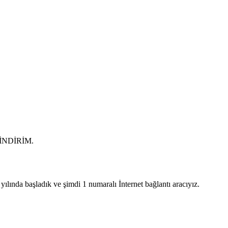
0 İNDİRİM.
lında başladık ve şimdi 1 numaralı İnternet bağlantı aracıyız.