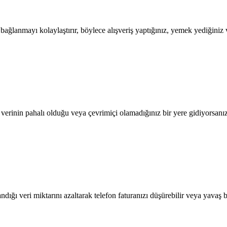
lanmayı kolaylaştırır, böylece alışveriş yaptığınız, yemek yediğiniz ve
l verinin pahalı olduğu veya çevrimiçi olamadığınız bir yere gidiyorsanı
dığı veri miktarını azaltarak telefon faturanızı düşürebilir veya yavaş b