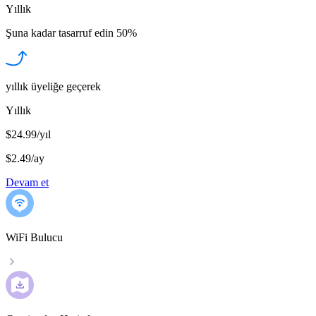
Yıllık
Şuna kadar tasarruf edin
50%
yıllık üyeliğe geçerek
Yıllık
$24.99/yıl
$2.49
/
ay
Devam et
WiFi Bulucu