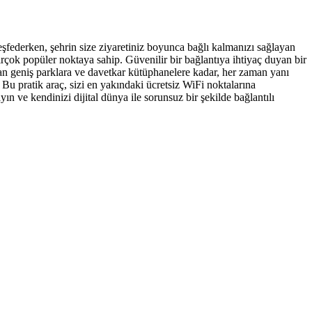
eşfederken, şehrin size ziyaretiniz boyunca bağlı kalmanızı sağlayan
çok popüler noktaya sahip. Güvenilir bir bağlantıya ihtiyaç duyan bir
rdan geniş parklara ve davetkar kütüphanelere kadar, her zaman yanı
u pratik araç, sizi en yakındaki ücretsiz WiFi noktalarına
ve kendinizi dijital dünya ile sorunsuz bir şekilde bağlantılı