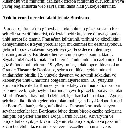
kullandığı veri miktarını azaltarak telefon faturanızı düşürebilir veya
yavaş bağlantılarda web sayfalarını daha hızlı yükleyebilirsiniz.
Açık interneti nereden alabilirsiniz Bordeaux
Bordeaux, Fransa'nın güneybatısında bulunan güzel ve canlı bir
şehirdir ve zarif mimarisi, etkileyici nehir kıyısı ve dünya çapında
ünlü şarabı ile tanınır. Fransa'nın kültürünü, tarihini ve güzelliğini
deneyimlemek isteyen yolcular için mükemmel bir destinasyondur.
Şehrin birçok cazibesini keşfetmeyi ya da sadece dinlenmeyi
düşünüyorsanız, Bordeaux herkes için bir şeyler sunmaktadır.
Seyahatinizi özel kılmak için bu en üstünde bulunan cazip noktaları
göz önünde bulundurun. 19. yüzyılın başındaki opera binası olan
Grande Theatre de Bordeaux, şehrin en dikkat çekici mimari
anıtlarından biridir. 12. yüzyıla dayanan ve sevimli sokakları ve
kafeleriyle ünlü Chartrons bölgesini ziyaret edin. 18. yüzyılda
kurulan Place de La Bourse, şehrin etkileyici mimarisini, insanları
izlemeyi ve birçok heykel tarafından çevrili güzel bir su aynası olan
Miroir d'eau'yu hayranlıkla izlemek için harika bir noktadır. Ayrıca
şehrin en ikonik simgelerinden olan muhteşem Pey-Berland Kulesi
ve Porte Cailhau'yu da görebilirsiniz. Parasını korumak isteyen
seyahat edenler için Bordeaux bütçe dostu birçok cazibe noktasına
sahiptir, bu yerler arasında Doğa Tarihi Müzesi, Akvaryum ve
birçok halka açık park vardır. Şehirdeki birçok açık hava pazarını
ziyaret edebilir, taze ürünler ve yerel lezzetler sunan alışveriş