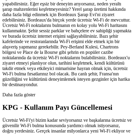
yapabilirsiniz. Eğer eşsiz bir deneyim arıyorsanız, neden yeraltı
şarap mahzenlerini keşfetmeyesiniz? Yerel şarap üretimi hakkında
daha fazla bilgi edinmek için Bordeaux Şarap Evi'ni ziyaret
edebilirsiniz. Bordeaux'da birçok yerde ücretsiz Wi-Fi de mevcuttur.
Ücretsiz Wi-Fi noktalarını bulmanın en kolay yolu Wi-Fi haritasını
kullanmaktır. Şehir sessiz parklar ve bahçelere ev sahipliği yapmakta
ve burada ücretsiz internet erişimi sağlayabilirsiniz. Bazı şehir
kafelerinde ve restoranlarında Wi-Fi erişimi elde etmek için bir
alışveriş yapmanız gerekebilir. Pey-Berland Kulesi, Chartrons
bölgesi ve Place de la Bourse gibi şehrin en popüler cazibe
noktalarında da ücretsiz Wi-Fi noktalarını bulabilirsiniz. Bordeaux'u
ziyaret etmeyi planlıyor olun, tarihini keşfetmek, kendi kültürünü
takdir etmek veya etkileyici mimarisine hayran olmak için, ücretsiz
Wi-Fi bulma fırsatlarınız bol olacak. Bu canlı şehir, Fransa'nın
güzelliğini ve kültürünü deneyimlemek isteyen gezginler için harika
bir destinasyondur.
Daha fazla göster
KPG - Kullanım Payı Güncellemesi
Ücretsiz Wi-Fi'yi bizim kadar seviyorsanız ve başkalarına ücretsiz ve
güvenilir Wi-Fi bulma konusunda yardımcı olmak istiyorsanız,
doğru yerdesiniz. Gerçek insanlar milyonlarca yeni Wi-Fi ekliyor ve