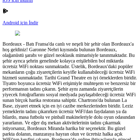
iOS için indirin
Android için İndir
Bordeaux
-
Batı Fransa'da canlı ve neşeli bir şehir olan Bordeaux'a
hoş geldiniz! Garonne Nehri kıyısında bulunan Bordeaux,
olağanüstü şarabı ve güzel neoklasik mimarisiyle tanınmaktadır. Bu
şehir ayrıca şehrin genelinde kolayca erişilebilen bol miktarda
ücretsiz WiFi noktası sunmaktadır. Üstelik, Bordeaux'daki popüler
mekanların çoğu ziyaretçilerin keyifle kullanabileceği ücretsiz WiFi
hizmeti sunmaktadır. Tarihi Grand Theatre en iyi örneklerden biridir.
Tiyatro boyunca ücretsiz WiFi erişimiyle muhteşem ve benzersiz bir
performansın tadını çıkarın. Şehir aynı zamanda ziyaretçilerin
yiyecek fotoğraflarını sosyal medyada paylaşabileceği ücretsiz WiFi
sunan birçok harika restorana sahiptir. Chartrons'da bulunan La
Base, ziyaret etmek için en iyi cazibe merkezlerinden biridir. Leziz
yemeklerin tadını çıkarırken ücretsiz WiFi'dan faydalanın ya da
bilardo, masa futbolu ve pinball makineleriyle dolu oyun odasından
yararlanın. Ve eğer dış mekan aktivitelerinin tadını çıkarmak
istiyorsanız, Bordeaux Miranda harika bir seçenektir. Bu güzel
parkta dolanın, manzaraya hayran olun ve ücretsiz halka açık
WiFi'nın keyfini çıkarın. Bordeaux'da online ihtiyaçlarıyla güncel