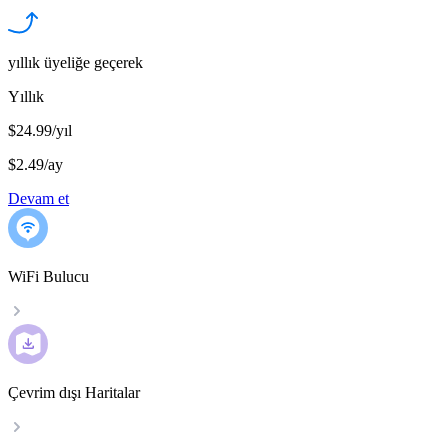
yıllık üyeliğe geçerek
Yıllık
$24.99/yıl
$2.49
/
ay
Devam et
WiFi Bulucu
Çevrim dışı Haritalar