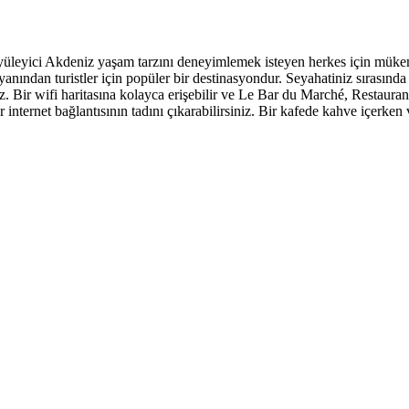
üleyici Akdeniz yaşam tarzını deneyimlemek isteyen herkes için mükemmel
 yanından turistler için popüler bir destinasyondur. Seyahatiniz sırasında
 Bir wifi haritasına kolayca erişebilir ve Le Bar du Marché, Restauran
internet bağlantısının tadını çıkarabilirsiniz. Bir kafede kahve içerken 