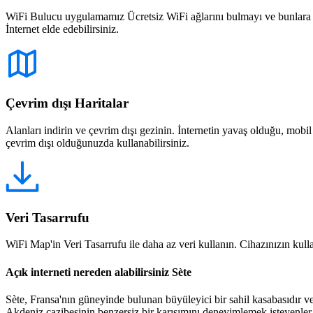
WiFi Bulucu uygulamamız Ücretsiz WiFi ağlarını bulmayı ve bunlara bağ
İnternet elde edebilirsiniz.
Çevrim dışı Haritalar
Alanları indirin ve çevrim dışı gezinin. İnternetin yavaş olduğu, mobi
çevrim dışı olduğunuzda kullanabilirsiniz.
Veri Tasarrufu
WiFi Map'in Veri Tasarrufu ile daha az veri kullanın. Cihazınızın kullan
Açık interneti nereden alabilirsiniz Sète
Sète, Fransa'nın güneyinde bulunan büyüleyici bir sahil kasabasıdır ve gü
Akdeniz cazibesinin benzersiz bir karışımını deneyimlemek isteyenler