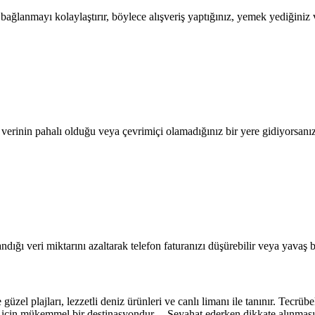
lanmayı kolaylaştırır, böylece alışveriş yaptığınız, yemek yediğiniz ve
l verinin pahalı olduğu veya çevrimiçi olamadığınız bir yere gidiyorsanı
dığı veri miktarını azaltarak telefon faturanızı düşürebilir veya yavaş b
zel plajları, lezzetli deniz ürünleri ve canlı limanı ile tanınır. Tecrübe
 için mükemmel bir destinasyondur. Seyahat ederken dikkate alınması g