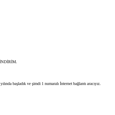
0 İNDİRİM.
lında başladık ve şimdi 1 numaralı İnternet bağlantı aracıyız.