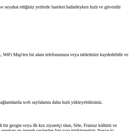
 seyahat ettiğiniz yerlerde hareket halindeyken hızlı ve güvenilir
z, WiFi Map'ten bir alanı telefonunuza veya tabletinize kaydedebilir ve
ağlantılarda web sayfalarını daha hızlı yükleyebilirsiniz.
li bir gezgin veya ilk kez ziyaretçi olun, Sète, Fransız kültürü ve
ereken en önemli şeylerden biri para biriktirmektir. Neyse ki,