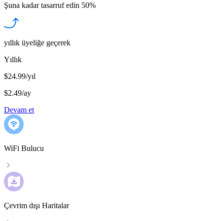
Şuna kadar tasarruf edin
50%
yıllık üyeliğe geçerek
Yıllık
$24.99/yıl
$2.49
/
ay
Devam et
WiFi Bulucu
Çevrim dışı Haritalar