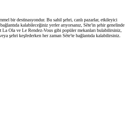
 bir destinasyondur. Bu sahil şehri, canlı pazarlar, etkileyici
 bağlantıda kalabileceğiniz yerler arıyorsanız, Sète'in şehir genelinde
t La Ola ve Le Rendez-Vous gibi popüler mekanları bulabilirsiniz,
veya şehri keşfederken her zaman Sète'te bağlantıda kalabilirsiniz.