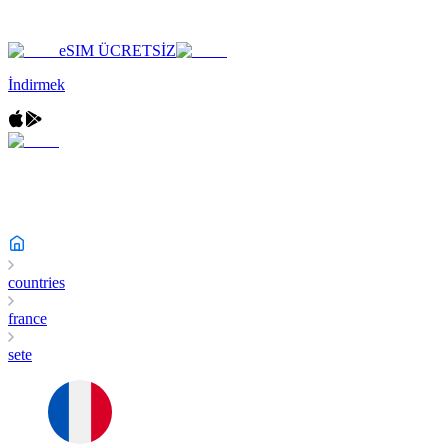
eSIM ÜCRETSİZ
İndirmek
countries
france
sete