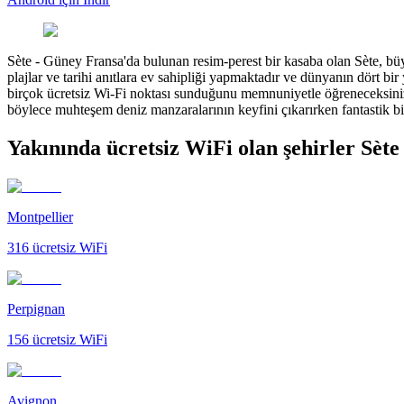
Sète
-
Güney Fransa'da bulunan resim-perest bir kasaba olan Sète, büy
plajlar ve tarihi anıtlara ev sahipliği yapmaktadır ve dünyanın dört bir
birçok ücretsiz Wi-Fi noktası sunduğunu memnuniyetle öğreneceksiniz.
böylece muhteşem deniz manzaralarının keyfini çıkarırken fantastik bir 
Yakınında ücretsiz WiFi olan şehirler Sète
Montpellier
316
ücretsiz WiFi
Perpignan
156
ücretsiz WiFi
Avignon