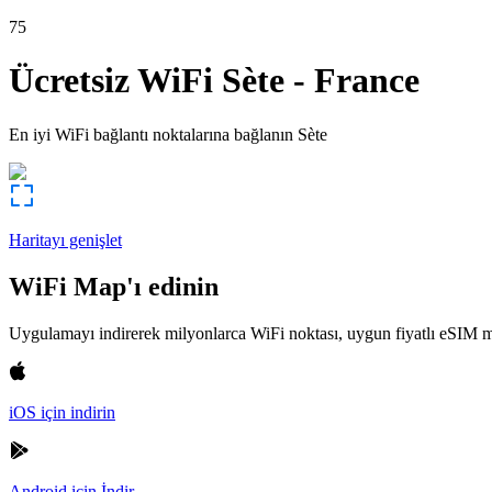
75
Ücretsiz WiFi
Sète
-
France
En iyi WiFi bağlantı noktalarına bağlanın
Sète
Haritayı genişlet
WiFi Map'ı edinin
Uygulamayı indirerek milyonlarca WiFi noktası, uygun fiyatlı eSIM m
iOS için indirin
Android için İndir