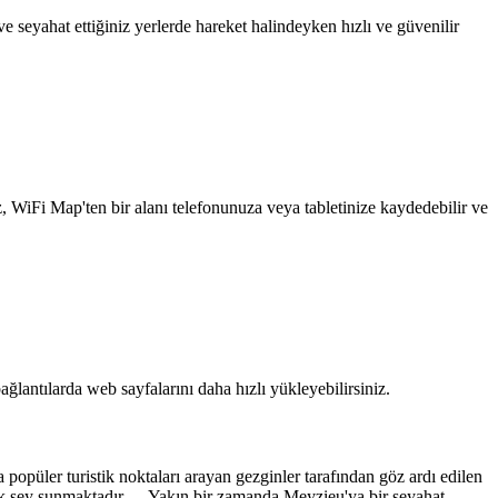
 seyahat ettiğiniz yerlerde hareket halindeyken hızlı ve güvenilir
z, WiFi Map'ten bir alanı telefonunuza veya tabletinize kaydedebilir ve
ağlantılarda web sayfalarını daha hızlı yükleyebilirsiniz.
üler turistik noktaları arayan gezginler tarafından göz ardı edilen
rçok şey sunmaktadır. Yakın bir zamanda Meyzieu'ya bir seyahat