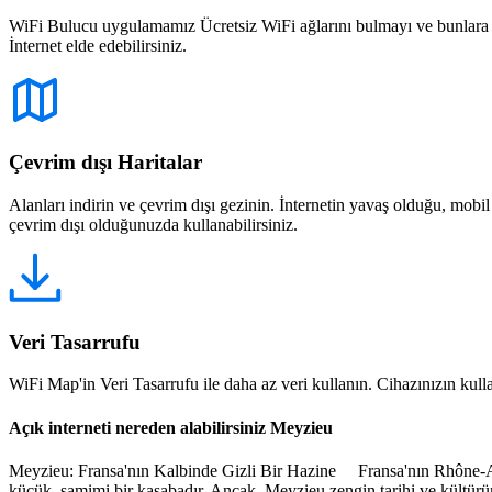
WiFi Bulucu uygulamamız Ücretsiz WiFi ağlarını bulmayı ve bunlara bağ
İnternet elde edebilirsiniz.
Çevrim dışı Haritalar
Alanları indirin ve çevrim dışı gezinin. İnternetin yavaş olduğu, mobi
çevrim dışı olduğunuzda kullanabilirsiniz.
Veri Tasarrufu
WiFi Map'in Veri Tasarrufu ile daha az veri kullanın. Cihazınızın kullan
Açık interneti nereden alabilirsiniz Meyzieu
Meyzieu: Fransa'nın Kalbinde Gizli Bir Hazine Fransa'nın Rhône-Alpe
küçük, samimi bir kasabadır. Ancak, Meyzieu zengin tarihi ve kültür