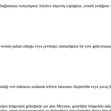
lanmayı kolaylaştırır, böylece alışveriş yaptığınız, yemek yediğiniz ve
l verinin pahalı olduğu veya çevrimiçi olamadığınız bir yere gidiyorsanı
dığı veri miktarını azaltarak telefon faturanızı düşürebilir veya yavaş b
s bölgesinin göbeğinde yer alan Meyzieu, genellikle bölgedeki daha pop
ünden, güzel manzaralarından ve dinlendirici atmosferinden dolayı bi