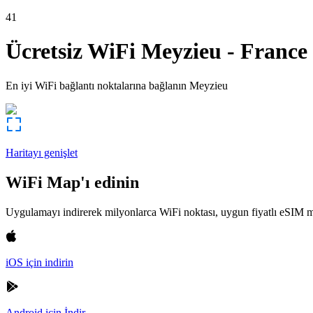
41
Ücretsiz WiFi
Meyzieu
-
France
En iyi WiFi bağlantı noktalarına bağlanın
Meyzieu
Haritayı genişlet
WiFi Map'ı edinin
Uygulamayı indirerek milyonlarca WiFi noktası, uygun fiyatlı eSIM m
iOS için indirin
Android için İndir