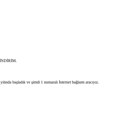
0 İNDİRİM.
lında başladık ve şimdi 1 numaralı İnternet bağlantı aracıyız.