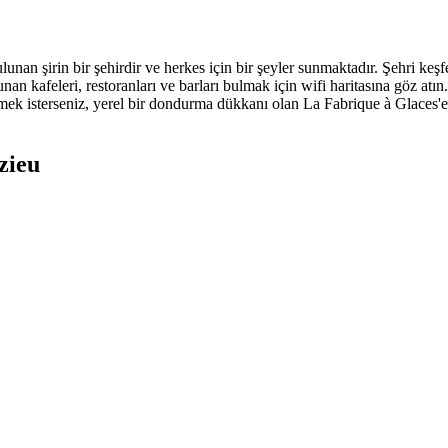
n şirin bir şehirdir ve herkes için bir şeyler sunmaktadır. Şehri keşf
n kafeleri, restoranları ve barları bulmak için wifi haritasına göz atın
r yemek isterseniz, yerel bir dondurma dükkanı olan La Fabrique à Glaces'
zieu