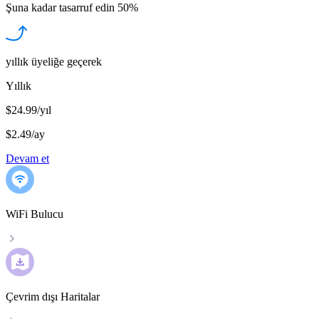
Şuna kadar tasarruf edin
50%
yıllık üyeliğe geçerek
Yıllık
$24.99/yıl
$2.49
/
ay
Devam et
WiFi Bulucu
Çevrim dışı Haritalar