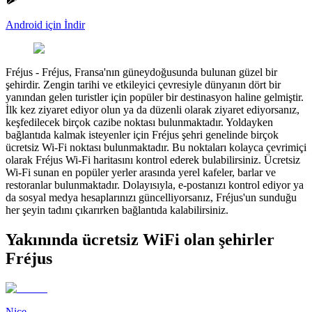
Android için İndir
Fréjus
-
Fréjus, Fransa'nın güneydoğusunda bulunan güzel bir
şehirdir. Zengin tarihi ve etkileyici çevresiyle dünyanın dört bir
yanından gelen turistler için popüler bir destinasyon haline gelmiştir.
İlk kez ziyaret ediyor olun ya da düzenli olarak ziyaret ediyorsanız,
keşfedilecek birçok cazibe noktası bulunmaktadır. Yoldayken
bağlantıda kalmak isteyenler için Fréjus şehri genelinde birçok
ücretsiz Wi-Fi noktası bulunmaktadır. Bu noktaları kolayca çevrimiçi
olarak Fréjus Wi-Fi haritasını kontrol ederek bulabilirsiniz. Ücretsiz
Wi-Fi sunan en popüler yerler arasında yerel kafeler, barlar ve
restoranlar bulunmaktadır. Dolayısıyla, e-postanızı kontrol ediyor ya
da sosyal medya hesaplarınızı güncelliyorsanız, Fréjus'un sunduğu
her şeyin tadını çıkarırken bağlantıda kalabilirsiniz.
Yakınında ücretsiz WiFi olan şehirler
Fréjus
Nice