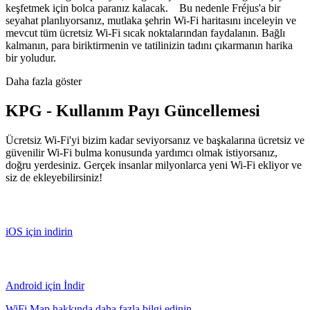
keşfetmek için bolca paranız kalacak. Bu nedenle Fréjus'a bir
seyahat planlıyorsanız, mutlaka şehrin Wi-Fi haritasını inceleyin ve
mevcut tüm ücretsiz Wi-Fi sıcak noktalarından faydalanın. Bağlı
kalmanın, para biriktirmenin ve tatilinizin tadını çıkarmanın harika
bir yoludur.
Daha fazla göster
KPG - Kullanım Payı Güncellemesi
Ücretsiz Wi-Fi'yi bizim kadar seviyorsanız ve başkalarına ücretsiz ve
güvenilir Wi-Fi bulma konusunda yardımcı olmak istiyorsanız,
doğru yerdesiniz. Gerçek insanlar milyonlarca yeni Wi-Fi ekliyor ve
siz de ekleyebilirsiniz!
iOS için indirin
Android için İndir
WiFi Map hakkında daha fazla bilgi edinin