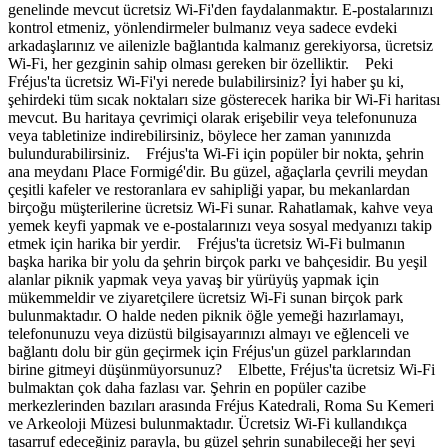
genelinde mevcut ücretsiz Wi-Fi'den faydalanmaktır. E-postalarınızı
kontrol etmeniz, yönlendirmeler bulmanız veya sadece evdeki
arkadaşlarınız ve ailenizle bağlantıda kalmanız gerekiyorsa, ücretsiz
Wi-Fi, her gezginin sahip olması gereken bir özelliktir. Peki
Fréjus'ta ücretsiz Wi-Fi'yi nerede bulabilirsiniz? İyi haber şu ki,
şehirdeki tüm sıcak noktaları size gösterecek harika bir Wi-Fi haritası
mevcut. Bu haritaya çevrimiçi olarak erişebilir veya telefonunuza
veya tabletinize indirebilirsiniz, böylece her zaman yanınızda
bulundurabilirsiniz. Fréjus'ta Wi-Fi için popüler bir nokta, şehrin
ana meydanı Place Formigé'dir. Bu güzel, ağaçlarla çevrili meydan
çeşitli kafeler ve restoranlara ev sahipliği yapar, bu mekanlardan
birçoğu müşterilerine ücretsiz Wi-Fi sunar. Rahatlamak, kahve veya
yemek keyfi yapmak ve e-postalarınızı veya sosyal medyanızı takip
etmek için harika bir yerdir. Fréjus'ta ücretsiz Wi-Fi bulmanın
başka harika bir yolu da şehrin birçok parkı ve bahçesidir. Bu yeşil
alanlar piknik yapmak veya yavaş bir yürüyüş yapmak için
mükemmeldir ve ziyaretçilere ücretsiz Wi-Fi sunan birçok park
bulunmaktadır. O halde neden piknik öğle yemeği hazırlamayı,
telefonunuzu veya dizüstü bilgisayarınızı almayı ve eğlenceli ve
bağlantı dolu bir gün geçirmek için Fréjus'un güzel parklarından
birine gitmeyi düşünmüyorsunuz? Elbette, Fréjus'ta ücretsiz Wi-Fi
bulmaktan çok daha fazlası var. Şehrin en popüler cazibe
merkezlerinden bazıları arasında Fréjus Katedrali, Roma Su Kemeri
ve Arkeoloji Müzesi bulunmaktadır. Ücretsiz Wi-Fi kullandıkça
tasarruf edeceğiniz parayla, bu güzel şehrin sunabileceği her şeyi