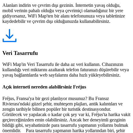
Alanları indirin ve çevrim dışı gezinin. İnternetin yavaş olduğu,
mobil verinin pahalı olduğu veya çevrimiçi olamadığınız bir yere
gidiyorsanız, WiFi Map'ten bir alanı telefonunuza veya tabletinize
kaydedebilir ve çevrim dışı olduğunuzda kullanabilirsiniz.
Veri Tasarrufu
WiFi Map'in Veri Tasarrufu ile daha az veri kullanın. Cihazınızın
kullandığı veri miktarını azaltarak telefon faturanızı düşürebilir veya
yavaş bağlantılarda web sayfalarını daha hızlı yükleyebilirsiniz.
Açık interneti nereden alabilirsiniz Fréjus
Fréjus, Fransa'ya bir gezi planlıyor musunuz? Bu Fransız
Rivierası'ndaki güzel şehir, muhteşem plajları, antik kalıntıları ve
zengin tarihiyle bilinen popüler bir turistik destinasyondur.
Görülecek ve yapılacak o kadar çok şey var ki, Fréjus'ta harika vakit
geçireceğinizden emin olabilirsiniz. Ancak her deneyimli gezginin
bildiği gibi, seyahatinizde para tasarrufu yapmanın yollarını bulmak
önemlidir. Para tasarrufu yapmanın harika yollarından biri, şehir