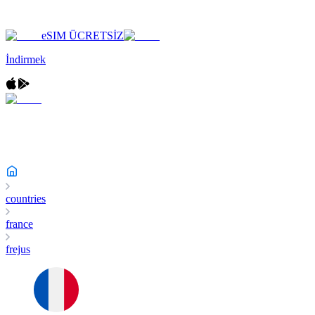
eSIM ÜCRETSİZ
İndirmek
countries
france
frejus