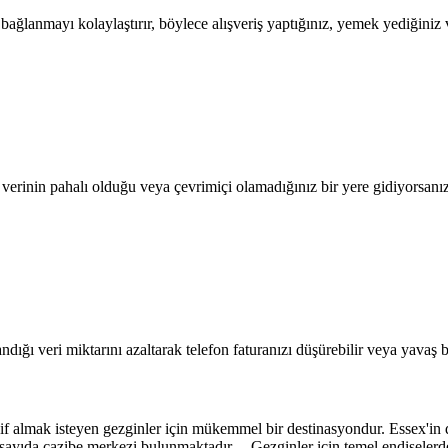
lanmayı kolaylaştırır, böylece alışveriş yaptığınız, yemek yediğiniz ve
l verinin pahalı olduğu veya çevrimiçi olamadığınız bir yere gidiyorsanı
dığı veri miktarını azaltarak telefon faturanızı düşürebilir veya yavaş b
if almak isteyen gezginler için mükemmel bir destinasyondur. Essex'in 
ok sayıda cazibe merkezi bulunmaktadır. Gezginler için temel endişelerde