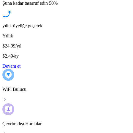
Şuna kadar tasarruf edin
50%
yıllık üyeliğe geçerek
Yıllık
$24.99/yıl
$2.49
/
ay
Devam et
WiFi Bulucu
Çevrim dışı Haritalar