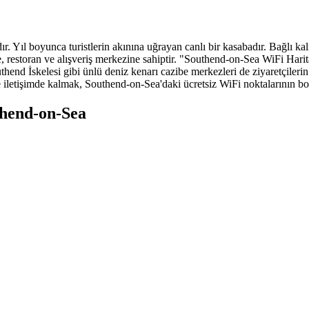
ır. Yıl boyunca turistlerin akınına uğrayan canlı bir kasabadır. Bağlı k
e, restoran ve alışveriş merkezine sahiptir. "Southend-on-Sea WiFi Harit
thend İskelesi gibi ünlü deniz kenarı cazibe merkezleri de ziyaretçilerin
e iletişimde kalmak, Southend-on-Sea'daki ücretsiz WiFi noktalarının bo
thend-on-Sea