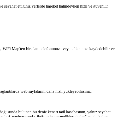
 seyahat ettiğiniz yerlerde hareket halindeyken hızlı ve güvenilir
z, WiFi Map'ten bir alanı telefonunuza veya tabletinize kaydedebilir ve
ağlantılarda web sayfalarını daha hızlı yükleyebilirsiniz.
doğusunda bulunan bu deniz kenarı tatil kasabasının, yalnız seyahat
n biri, navigasyonda, iletişimde ve sevdikleriyle bağlantıda kalma