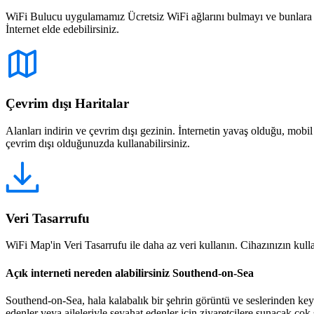
WiFi Bulucu uygulamamız Ücretsiz WiFi ağlarını bulmayı ve bunlara bağ
İnternet elde edebilirsiniz.
Çevrim dışı Haritalar
Alanları indirin ve çevrim dışı gezinin. İnternetin yavaş olduğu, mobi
çevrim dışı olduğunuzda kullanabilirsiniz.
Veri Tasarrufu
WiFi Map'in Veri Tasarrufu ile daha az veri kullanın. Cihazınızın kullan
Açık interneti nereden alabilirsiniz Southend-on-Sea
Southend-on-Sea, hala kalabalık bir şehrin görüntü ve seslerinden key
edenler veya aileleriyle seyahat edenler için ziyaretçilere sunacak ç