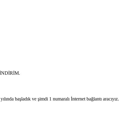
0 İNDİRİM.
lında başladık ve şimdi 1 numaralı İnternet bağlantı aracıyız.