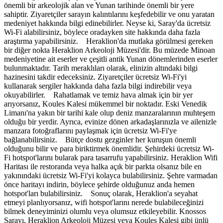
önemli bir arkeolojik alan ve Yunan tarihinde önemli bir yere
sahiptir. Ziyaretçiler sarayın kalıntılarını keşfedebilir ve onu yaratan
medeniyet hakkında bilgi edinebilirler. Neyse ki, Saray'da ücretsiz
Wi-Fi alabilirsiniz, böylece oradayken site hakkında daha fazla
araştırma yapabilirsiniz. Heraklion'da mutlaka görülmesi gereken
bir diğer nokta Heraklion Arkeoloji Müzesi'dir. Bu müzede Minoan
medeniyetine ait eserler ve çeşitli antik Yunan dönemlerinden eserler
bulunmaktadır. Tarih meraklıları olarak, elinizin altındaki bilgi
hazinesini takdir edeceksiniz. Ziyaretçiler ücretsiz Wi-Fi'yi
kullanarak sergiler hakkında daha fazla bilgi indirebilir veya
okuyabilirler. Rahatlamak ve temiz hava almak için bir yer
arıyorsanız, Koules Kalesi mükemmel bir noktadır. Eski Venedik
Limanı'na yakın bir tarihi kale olup deniz manzaralarının muhteşem
olduğu bir yerdir. Ayrıca, evinize dönen arkadaşlarınızla ve ailenizle
manzara fotoğraflarını paylaşmak için ücretsiz Wi-Fi'ye
bağlanabilirsiniz. Bütçe dostu gezginler her kuruşun önemli
olduğunu bilir ve para biriktirmek önemlidir. Şehirdeki ücretsiz Wi-
Fi hotspot'larını bularak para tasarrufu yapabilirsiniz. Heraklion Wifi
Haritası ile restoranda veya halka açık bir parkta olsanız bile en
yakınındaki ücretsiz Wi-Fi'yi kolayca bulabilirsiniz. Şehre varmadan
önce haritayı indirin, böylece şehirde olduğunuz anda hemen
hotspot'ları bulabilirsiniz. Sonuç olarak, Heraklion'a seyahat
etmeyi planlıyorsanız, wifi hotspot'larını nerede bulabileceğinizi
bilmek deneyiminizi olumlu veya olumsuz etkileyebilir. Knossos
Sarayı, Heraklion Arkeoloji Müzesi veya Koules Kalesi gibi ünlü