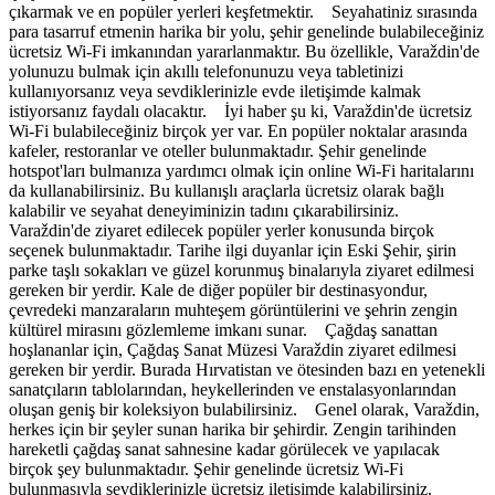
çıkarmak ve en popüler yerleri keşfetmektir. Seyahatiniz sırasında
para tasarruf etmenin harika bir yolu, şehir genelinde bulabileceğiniz
ücretsiz Wi-Fi imkanından yararlanmaktır. Bu özellikle, Varaždin'de
yolunuzu bulmak için akıllı telefonunuzu veya tabletinizi
kullanıyorsanız veya sevdiklerinizle evde iletişimde kalmak
istiyorsanız faydalı olacaktır. İyi haber şu ki, Varaždin'de ücretsiz
Wi-Fi bulabileceğiniz birçok yer var. En popüler noktalar arasında
kafeler, restoranlar ve oteller bulunmaktadır. Şehir genelinde
hotspot'ları bulmanıza yardımcı olmak için online Wi-Fi haritalarını
da kullanabilirsiniz. Bu kullanışlı araçlarla ücretsiz olarak bağlı
kalabilir ve seyahat deneyiminizin tadını çıkarabilirsiniz.
Varaždin'de ziyaret edilecek popüler yerler konusunda birçok
seçenek bulunmaktadır. Tarihe ilgi duyanlar için Eski Şehir, şirin
parke taşlı sokakları ve güzel korunmuş binalarıyla ziyaret edilmesi
gereken bir yerdir. Kale de diğer popüler bir destinasyondur,
çevredeki manzaraların muhteşem görüntülerini ve şehrin zengin
kültürel mirasını gözlemleme imkanı sunar. Çağdaş sanattan
hoşlananlar için, Çağdaş Sanat Müzesi Varaždin ziyaret edilmesi
gereken bir yerdir. Burada Hırvatistan ve ötesinden bazı en yetenekli
sanatçıların tablolarından, heykellerinden ve enstalasyonlarından
oluşan geniş bir koleksiyon bulabilirsiniz. Genel olarak, Varaždin,
herkes için bir şeyler sunan harika bir şehirdir. Zengin tarihinden
hareketli çağdaş sanat sahnesine kadar görülecek ve yapılacak
birçok şey bulunmaktadır. Şehir genelinde ücretsiz Wi-Fi
bulunmasıyla sevdiklerinizle ücretsiz iletişimde kalabilirsiniz.