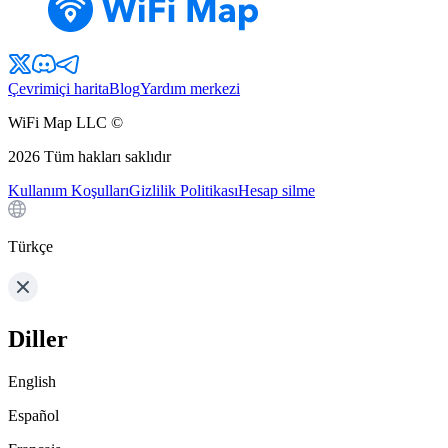
Çevrimiçi harita
Blog
Yardım merkezi
WiFi Map LLC ©
2026
Tüm hakları saklıdır
Kullanım Koşulları
Gizlilik Politikası
Hesap silme
Türkçe
Diller
English
Español