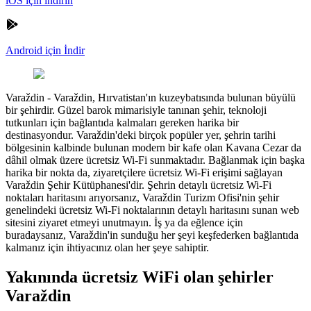
iOS için indirin
Android için İndir
Varaždin
-
Varaždin, Hırvatistan'ın kuzeybatısında bulunan büyülü
bir şehirdir. Güzel barok mimarisiyle tanınan şehir, teknoloji
tutkunları için bağlantıda kalmaları gereken harika bir
destinasyondur. Varaždin'deki birçok popüler yer, şehrin tarihi
bölgesinin kalbinde bulunan modern bir kafe olan Kavana Cezar da
dâhil olmak üzere ücretsiz Wi-Fi sunmaktadır. Bağlanmak için başka
harika bir nokta da, ziyaretçilere ücretsiz Wi-Fi erişimi sağlayan
Varaždin Şehir Kütüphanesi'dir. Şehrin detaylı ücretsiz Wi-Fi
noktaları haritasını arıyorsanız, Varaždin Turizm Ofisi'nin şehir
genelindeki ücretsiz Wi-Fi noktalarının detaylı haritasını sunan web
sitesini ziyaret etmeyi unutmayın. İş ya da eğlence için
buradaysanız, Varaždin'in sunduğu her şeyi keşfederken bağlantıda
kalmanız için ihtiyacınız olan her şeye sahiptir.
Yakınında ücretsiz WiFi olan şehirler
Varaždin