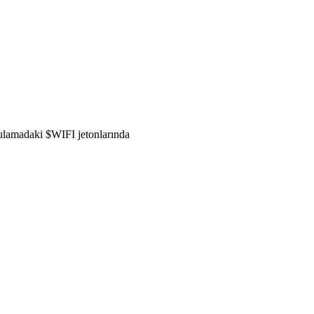
gulamadaki $WIFI jetonlarında