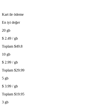
Kart ile ödeme
En iyi değer
20
gb
$
2.49
/ gb
Toplam
$
49.8
10
gb
$
2.99
/ gb
Toplam
$
29.99
5
gb
$
3.99
/ gb
Toplam
$
19.95
3
gb