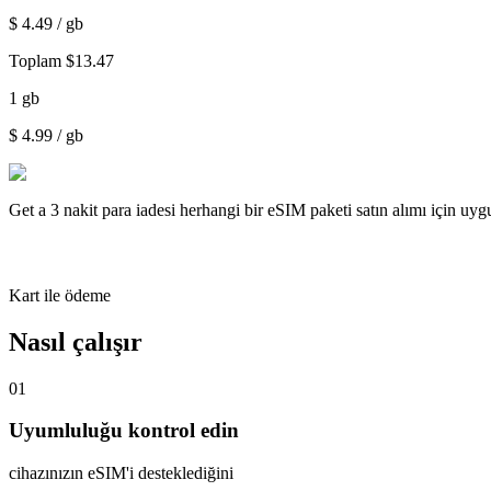
$
4.49
/ gb
Toplam
$
13.47
1
gb
$
4.99
/ gb
Get a
3 nakit para iadesi
herhangi bir eSIM paketi satın alımı için uy
Kart ile ödeme
Nasıl çalışır
01
Uyumluluğu kontrol edin
cihazınızın eSIM'i desteklediğini