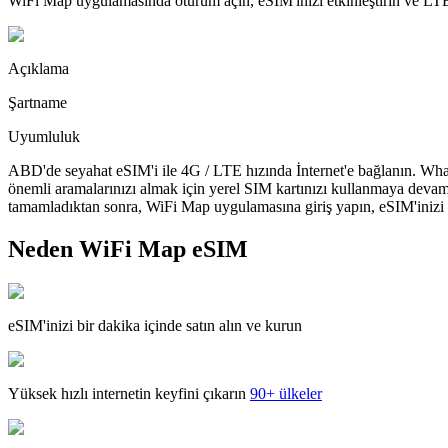
WiFi Map uygulamasında oturum açın, eSIM'inizi etkinleştirin ve LTE'
Açıklama
Şartname
Uyumluluk
ABD'de seyahat eSIM'i ile 4G / LTE hızında İnternet'e bağlanın. What
önemli aramalarınızı almak için yerel SIM kartınızı kullanmaya devam
tamamladıktan sonra, WiFi Map uygulamasına giriş yapın, eSIM'inizi yü
Neden WiFi Map eSIM
eSIM'inizi bir dakika içinde satın alın ve kurun
Yüksek hızlı internetin keyfini çıkarın
90+ ülkeler