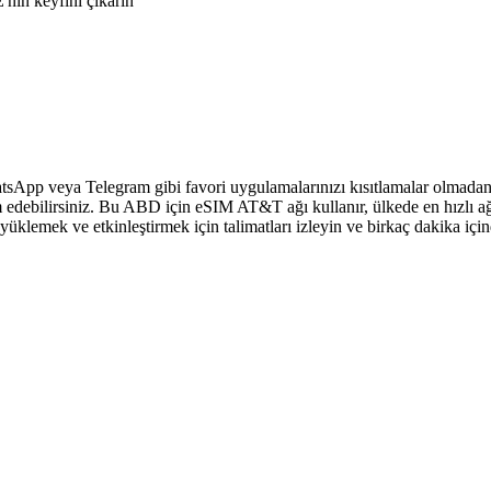
nin keyfini çıkarın
sApp veya Telegram gibi favori uygulamalarınızı kısıtlamalar olmadan 
 edebilirsiniz. Bu ABD için eSIM AT&T ağı kullanır, ülkede en hızlı ağ
klemek ve etkinleştirmek için talimatları izleyin ve birkaç dakika içi