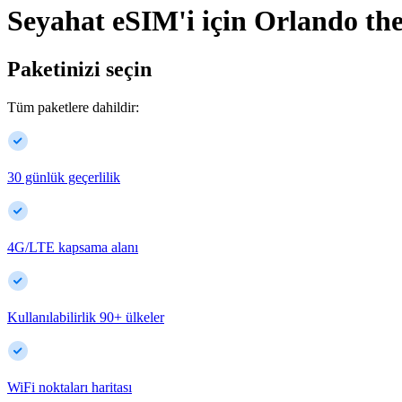
Seyahat eSIM'i için
Orlando
th
Paketinizi seçin
Tüm paketlere dahildir:
30 günlük geçerlilik
4G/LTE kapsama alanı
Kullanılabilirlik
90
+
ülkeler
WiFi noktaları haritası