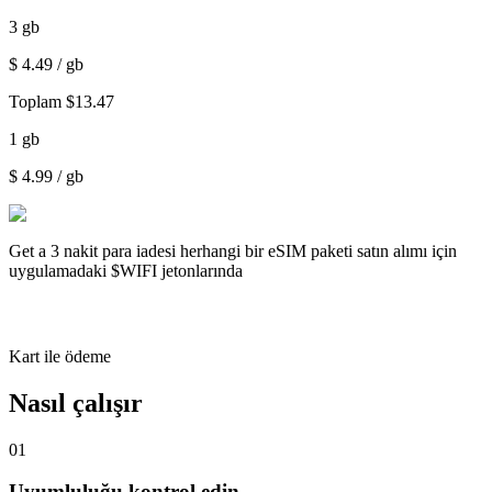
3
gb
$
4.49
/ gb
Toplam
$
13.47
1
gb
$
4.99
/ gb
Get a
3 nakit para iadesi
herhangi bir eSIM paketi satın alımı için
uygulamadaki $WIFI jetonlarında
Kart ile ödeme
Nasıl çalışır
01
Uyumluluğu kontrol edin