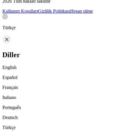
2026
Tüm hakları saklıdır
Kullanım Koşulları
Gizlilik Politikası
Hesap silme
Türkçe
Diller
English
Español
Français
Italiano
Português
Deutsch
Türkçe