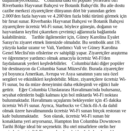
düşünmeyeceksiniz. Columbia'daki en popüler yerlerden biri
Riverbanks Hayvanat Bahçesi ve Botanik Bahçe'dir. Bu aile dostu
cazibe merkezi ziyaretçilere dünyanın dört bir yanından gelen
2.000'den fazla hayvanı ve 4.200'den fazla bitki türünü görmek için
bir fırsat sunar. Riverbanks Hayvanat Bahçesi ve Botanik Bahçesi
ziyaretçilere ücretsiz Wi-Fi sunar, böylece güneşin, doğanın ve
hayvanların keyfini çıkarırken çevrimiçi ağlarınızla bağlantıda
kalabilirsiniz. Tarihle ilgilenenler için, Güney Karolina Eyalet
Sarayı'nı ziyaret etmek listenizde olmalıdır. Bu sembolik anıt 19.
yüzyıla kadar uzanır ve Vali, Yardımcı Vali ve Güney Karolina
Genel Meclisi'nin ofislerine ev sahipliği yapar. Ziyaretçiler araştırma
ve öğrenmeye yardımcı olmak amacıyla ücretsiz Wi-Fi'den
faydalanarak yerleri keşfedebilirler. Columbia'daki diğer popüler
bir destinasyon da Columbia Sanat Müzesi'dir. Burada ziyaretçiler
yıl boyunca Amerikan, Avrupa ve Asya sanatının yanı sıra özel
sergileri ve etkinlikleri keşfedebilir. Müze, ziyaretçilere ücretsiz Wi-
Fi sunar, bu da müze deneyimini daha etkileşimli ve eğitici hale
getirir. Eğer Columbia Uluslararası Havalimanı'nda bulursanız,
seyahat edenlerin bağlı kalması için bol miktarda Wi-Fi noktası
bulunmaktadır. Havalimanı uçuşlarını bekleyenler için 45 dakika
ücretsiz Wi-Fi sunar. Ayrıca, Starbucks ve Chick-fil-A da dahil
olmak üzere havalimanında ücretsiz Wi-Fi sunan birçok restoran ve
kafe bulunmaktadır. Son olarak, ücretsiz Wi-Fi sunan bir
konaklama yeri arıyorsanız, Hampton Inn Columbia Downtown
Tarihi Bölge ideal bir seçenektir. Bu otel misafirlere otelin her