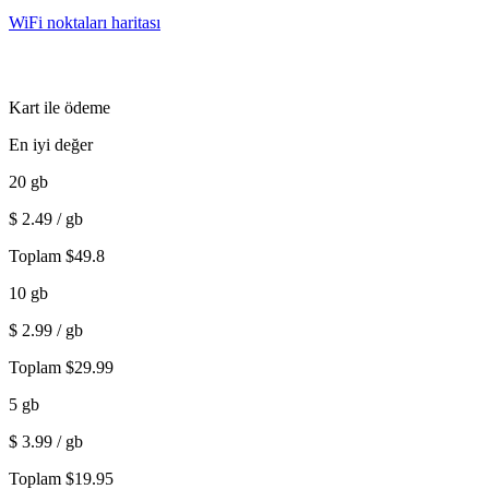
WiFi noktaları haritası
Kart ile ödeme
En iyi değer
20
gb
$
2.49
/ gb
Toplam
$
49.8
10
gb
$
2.99
/ gb
Toplam
$
29.99
5
gb
$
3.99
/ gb
Toplam
$
19.95