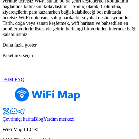
yerinde ücretsiz Wi-Fi sunar, bu da şehri keşfederken konukların
bağlantıda kalmasını kolaylaştırır. Sonuç olarak, Columbia,
ziyaretçilerin para kazanırken bağlı kalabileceği bol miktarda
ücretsiz Wi-Fi noktasına sahip harika bir seyahat destinasyonudur.
Tarih, doğa veya sanatı keşfetmek, wifi haritası ve bahsedilen en
popüler yerlerin listesiyle şehrin herhangi bir yerinden internete bağlı
kalabilirsiniz.
Daha fazla göster
Paketinizi seçin
eSIM FAQ
Çevrimiçi harita
Blog
Yardım merkezi
WiFi Map LLC ©